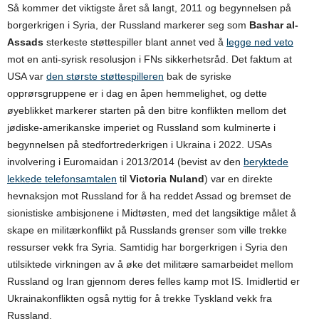
Så kommer det viktigste året så langt, 2011 og begynnelsen på
borgerkrigen i Syria, der Russland markerer seg som
Bashar al-
Assads
sterkeste støttespiller blant annet ved å
legge ned veto
mot en anti-syrisk resolusjon i FNs sikkerhetsråd. Det faktum at
USA var
den største støttespilleren
bak de syriske
opprørsgruppene er i dag en åpen hemmelighet, og dette
øyeblikket markerer starten på den bitre konflikten mellom det
jødiske-amerikanske imperiet og Russland som kulminerte i
begynnelsen på stedfortrederkrigen i Ukraina i 2022. USAs
involvering i Euromaidan i 2013/2014 (bevist av den
beryktede
lekkede telefonsamtalen
til
Victoria Nuland
) var en direkte
hevnaksjon mot Russland for å ha reddet Assad og bremset de
sionistiske ambisjonene i Midtøsten, med det langsiktige målet å
skape en militærkonflikt på Russlands grenser som ville trekke
ressurser vekk fra Syria. Samtidig har borgerkrigen i Syria den
utilsiktede virkningen av å øke det militære samarbeidet mellom
Russland og Iran gjennom deres felles kamp mot IS. Imidlertid er
Ukrainakonflikten også nyttig for å trekke Tyskland vekk fra
Russland.