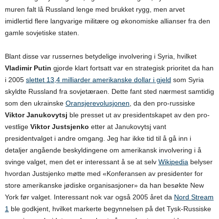
muren falt lå Russland lenge med brukket rygg, men arvet
imidlertid flere langvarige militære og økonomiske allianser fra den
gamle sovjetiske staten.
Blant disse var russernes betydelige involvering i Syria, hvilket
Vladimir Putin
gjorde klart fortsatt var en strategisk prioritet da han
i 2005
slettet 13,4 milliarder amerikanske dollar i gjeld
som Syria
skyldte Russland fra sovjetæraen. Dette fant sted nærmest samtidig
som den ukrainske
Oransjerevolusjonen
, da den pro-russiske
Viktor Janukovytsj
ble presset ut av presidentskapet av den pro-
vestlige
Viktor Justsjenko
etter at Janukovytsj vant
presidentvalget i andre omgang. Jeg har ikke tid til å gå inn i
detaljer angående beskyldingene om amerikansk involvering i å
svinge valget, men det er interessant å se at selv
Wikipedia
belyser
hvordan Justsjenko møtte med «Konferansen av presidenter for
store amerikanske jødiske organisasjoner» da han besøkte New
York før valget. Interessant nok var også 2005 året da
Nord Stream
1
ble godkjent, hvilket markerte begynnelsen på det Tysk-Russiske