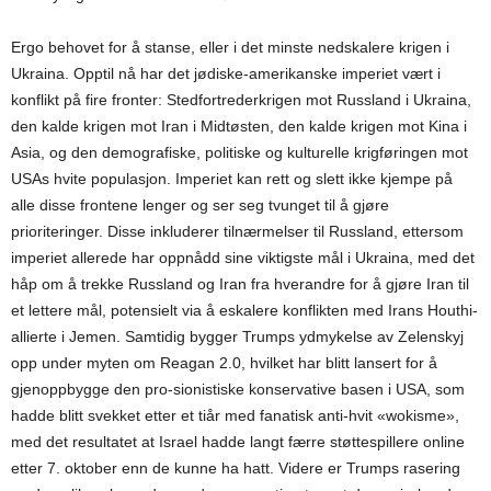
Ergo behovet for å stanse, eller i det minste nedskalere krigen i
Ukraina. Opptil nå har det jødiske-amerikanske imperiet vært i
konflikt på fire fronter: Stedfortrederkrigen mot Russland i Ukraina,
den kalde krigen mot Iran i Midtøsten, den kalde krigen mot Kina i
Asia, og den demografiske, politiske og kulturelle krigføringen mot
USAs hvite populasjon. Imperiet kan rett og slett ikke kjempe på
alle disse frontene lenger og ser seg tvunget til å gjøre
prioriteringer. Disse inkluderer tilnærmelser til Russland, ettersom
imperiet allerede har oppnådd sine viktigste mål i Ukraina, med det
håp om å trekke Russland og Iran fra hverandre for å gjøre Iran til
et lettere mål, potensielt via å eskalere konflikten med Irans Houthi-
allierte i Jemen. Samtidig bygger Trumps ydmykelse av Zelenskyj
opp under myten om Reagan 2.0, hvilket har blitt lansert for å
gjenoppbygge den pro-sionistiske konservative basen i USA, som
hadde blitt svekket etter et tiår med fanatisk anti-hvit «wokisme»,
med det resultatet at Israel hadde langt færre støttespillere online
etter 7. oktober enn de kunne ha hatt. Videre er Trumps rasering