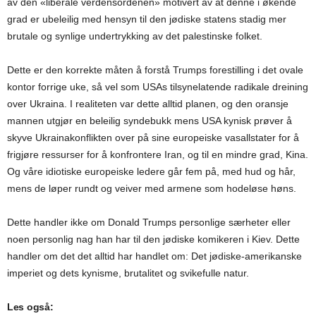
av den «liberale verdensordenen» motivert av at denne i økende
grad er ubeleilig med hensyn til den jødiske statens stadig mer
brutale og synlige undertrykking av det palestinske folket.
Dette er den korrekte måten å forstå Trumps forestilling i det ovale
kontor forrige uke, så vel som USAs tilsynelatende radikale dreining
over Ukraina. I realiteten var dette alltid planen, og den oransje
mannen utgjør en beleilig syndebukk mens USA kynisk prøver å
skyve Ukrainakonflikten over på sine europeiske vasallstater for å
frigjøre ressurser for å konfrontere Iran, og til en mindre grad, Kina.
Og våre idiotiske europeiske ledere går fem på, med hud og hår,
mens de løper rundt og veiver med armene som hodeløse høns.
Dette handler ikke om Donald Trumps personlige særheter eller
noen personlig nag han har til den jødiske komikeren i Kiev. Dette
handler om det det alltid har handlet om: Det jødiske-amerikanske
imperiet og dets kynisme, brutalitet og svikefulle natur.
Les også: