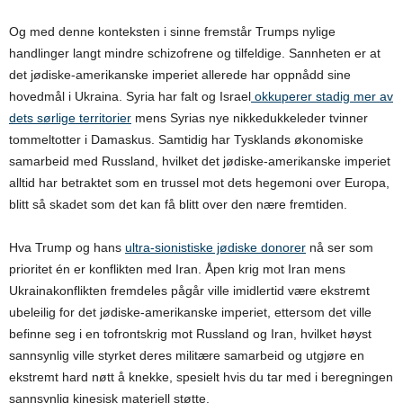
Og med denne konteksten i sinne fremstår Trumps nylige
handlinger langt mindre schizofrene og tilfeldige. Sannheten er at
det jødiske-amerikanske imperiet allerede har oppnådd sine
hovedmål i Ukraina. Syria har falt og Israel
okkuperer stadig mer av
dets sørlige territorier
mens Syrias nye nikkedukkeleder tvinner
tommeltotter i Damaskus. Samtidig har Tysklands økonomiske
samarbeid med Russland, hvilket det jødiske-amerikanske imperiet
alltid har betraktet som en trussel mot dets hegemoni over Europa,
blitt så skadet som det kan få blitt over den nære fremtiden.
Hva Trump og hans
ultra-sionistiske jødiske donorer
nå ser som
prioritet én er konflikten med Iran. Åpen krig mot Iran mens
Ukrainakonflikten fremdeles pågår ville imidlertid være ekstremt
ubeleilig for det jødiske-amerikanske imperiet, ettersom det ville
befinne seg i en tofrontskrig mot Russland og Iran, hvilket høyst
sannsynlig ville styrket deres militære samarbeid og utgjøre en
ekstremt hard nøtt å knekke, spesielt hvis du tar med i beregningen
sannsynlig kinesisk materiell støtte.