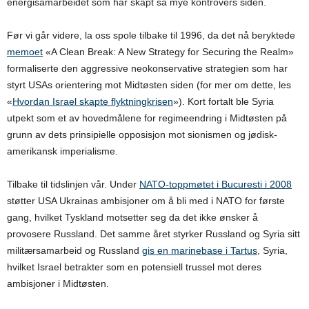
energisamarbeidet som har skapt så mye kontrovers siden.
Før vi går videre, la oss spole tilbake til 1996, da det nå beryktede
memoet
«A Clean Break: A New Strategy for Securing the Realm»
formaliserte den aggressive neokonservative strategien som har
styrt USAs orientering mot Midtøsten siden (for mer om dette, les
«
Hvordan Israel skapte flyktningkrisen
»). Kort fortalt ble Syria
utpekt som et av hovedmålene for regimeendring i Midtøsten på
grunn av dets prinsipielle opposisjon mot sionismen og jødisk-
amerikansk imperialisme.
Tilbake til tidslinjen vår. Under
NATO-toppmøtet i Bucuresti i 2008
støtter USA Ukrainas ambisjoner om å bli med i NATO for første
gang, hvilket Tyskland motsetter seg da det ikke ønsker å
provosere Russland. Det samme året styrker Russland og Syria sitt
militærsamarbeid og Russland
gis en marinebase i Tartus
, Syria,
hvilket Israel betrakter som en potensiell trussel mot deres
ambisjoner i Midtøsten.