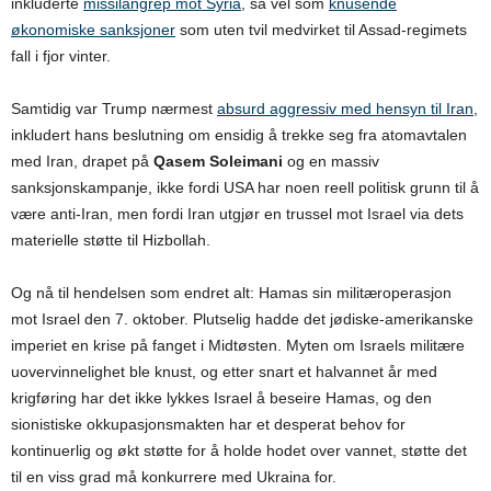
inkluderte
missilangrep mot Syria
, så vel som
knusende
økonomiske sanksjoner
som uten tvil medvirket til Assad-regimets
fall i fjor vinter.
Samtidig var Trump nærmest
absurd aggressiv med hensyn til Iran
,
inkludert hans beslutning om ensidig å trekke seg fra atomavtalen
med Iran, drapet på
Qasem Soleimani
og en massiv
sanksjonskampanje, ikke fordi USA har noen reell politisk grunn til å
være anti-Iran, men fordi Iran utgjør en trussel mot Israel via dets
materielle støtte til Hizbollah.
Og nå til hendelsen som endret alt: Hamas sin militæroperasjon
mot Israel den 7. oktober. Plutselig hadde det jødiske-amerikanske
imperiet en krise på fanget i Midtøsten. Myten om Israels militære
uovervinnelighet ble knust, og etter snart et halvannet år med
krigføring har det ikke lykkes Israel å beseire Hamas, og den
sionistiske okkupasjonsmakten har et desperat behov for
kontinuerlig og økt støtte for å holde hodet over vannet, støtte det
til en viss grad må konkurrere med Ukraina for.