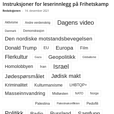
Instruksjoner for leserinnlegg på Frihetskamp
Redaksjonen
-
14. desember 2021
Dagens video
Aktivisme
Andre verdenskrig
Demonstrasjon
Danmark
Den nordiske motstandsbevegelsen
Europa
Donald Trump
Film
EU
Flerkultur
Geopolitikk
Gaza
Globalisme
Israel
Homolobbyen
Iran
Jødisk makt
Jødespørsmålet
Kriminalitet
LHBTQP+
Kulturmarxisme
Masseinnvandring
Midtøsten
NATO
Norge
Palestina
Pedofili
Palestinakonflikten
Politikk
Samfunn
Russland
Radio