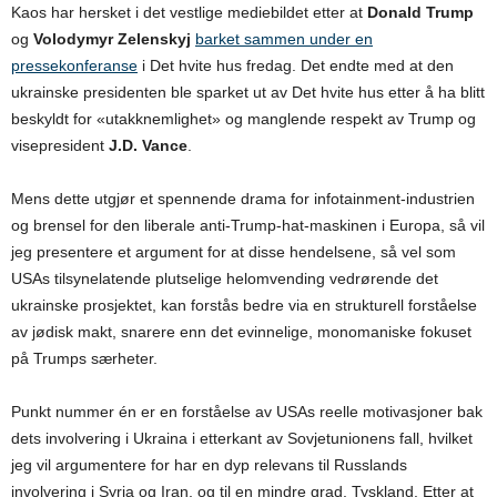
Kaos har hersket i det vestlige mediebildet etter at
Donald Trump
og
Volodymyr Zelenskyj
barket sammen under en
pressekonferanse
i Det hvite hus fredag. Det endte med at den
ukrainske presidenten ble sparket ut av Det hvite hus etter å ha blitt
beskyldt for «utakknemlighet» og manglende respekt av Trump og
visepresident
J.D. Vance
.
Mens dette utgjør et spennende drama for infotainment-industrien
og brensel for den liberale anti-Trump-hat-maskinen i Europa, så vil
jeg presentere et argument for at disse hendelsene, så vel som
USAs tilsynelatende plutselige helomvending vedrørende det
ukrainske prosjektet, kan forstås bedre via en strukturell forståelse
av jødisk makt, snarere enn det evinnelige, monomaniske fokuset
på Trumps særheter.
Punkt nummer én er en forståelse av USAs reelle motivasjoner bak
dets involvering i Ukraina i etterkant av Sovjetunionens fall, hvilket
jeg vil argumentere for har en dyp relevans til Russlands
involvering i Syria og Iran, og til en mindre grad, Tyskland. Etter at