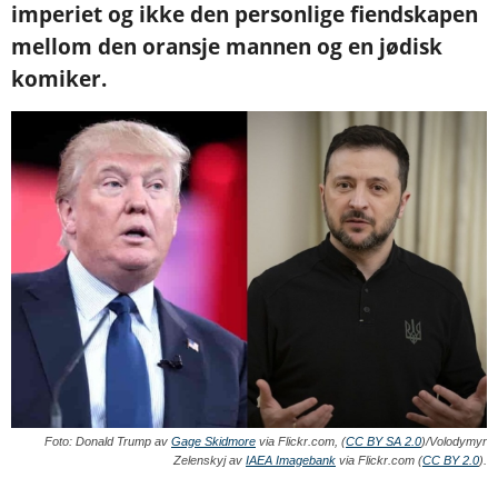
imperiet og ikke den personlige fiendskapen
mellom den oransje mannen og en jødisk
komiker.
Foto: Donald Trump av
Gage Skidmore
via Flickr.com, (
CC BY SA 2.0
)/Volodymyr
Zelenskyj av
IAEA Imagebank
via Flickr.com (
CC BY 2.0
).