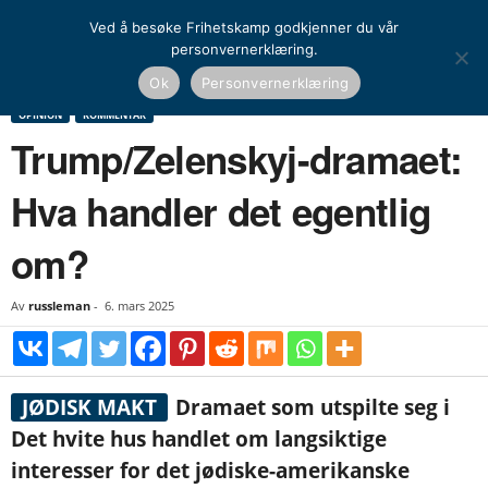
Ved å besøke Frihetskamp godkjenner du vår
personvernerklæring.
Hjem
Opinion
Kommentar
Trump/Zelenskyj-dramaet: Hva handler det egentlig
Ok
Personvernerklæring
om?
OPINION
KOMMENTAR
Trump/Zelenskyj-dramaet:
Hva handler det egentlig
om?
Av
russleman
-
6. mars 2025
JØDISK MAKT
Dramaet som utspilte seg i
Det hvite hus handlet om langsiktige
interesser for det jødiske-amerikanske