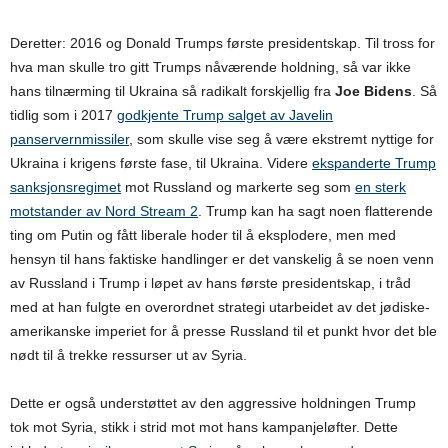
Deretter: 2016 og Donald Trumps første presidentskap. Til tross for
hva man skulle tro gitt Trumps nåværende holdning, så var ikke
hans tilnærming til Ukraina så radikalt forskjellig fra
Joe Bidens
. Så
tidlig som i 2017
godkjente Trump salget av Javelin
panservernmissiler
, som skulle vise seg å være ekstremt nyttige for
Ukraina i krigens første fase, til Ukraina. Videre
ekspanderte Trump
sanksjonsregimet
mot Russland og markerte seg som
en sterk
motstander av Nord Stream 2
. Trump kan ha sagt noen flatterende
ting om Putin og fått liberale hoder til å eksplodere, men med
hensyn til hans faktiske handlinger er det vanskelig å se noen venn
av Russland i Trump i løpet av hans første presidentskap, i tråd
med at han fulgte en overordnet strategi utarbeidet av det jødiske-
amerikanske imperiet for å presse Russland til et punkt hvor det ble
nødt til å trekke ressurser ut av Syria.
Dette er også understøttet av den aggressive holdningen Trump
tok mot Syria, stikk i strid mot mot hans kampanjeløfter. Dette