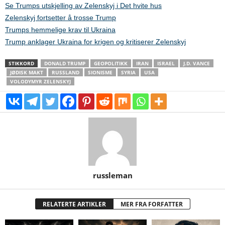
Se Trumps utskjelling av Zelenskyj i Det hvite hus
Zelenskyj fortsetter å trosse Trump
Trumps hemmelige krav til Ukraina
Trump anklager Ukraina for krigen og kritiserer Zelenskyj
STIKKORD
DONALD TRUMP
GEOPOLITIKK
IRAN
ISRAEL
J.D. VANCE
JØDISK MAKT
RUSSLAND
SIONISME
SYRIA
USA
VOLODYMYR ZELENSKYJ
russleman
RELATERTE ARTIKLER
MER FRA FORFATTER