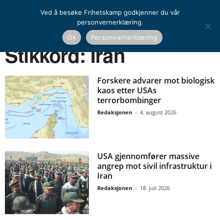
Ved å besøke Frihetskamp godkjenner du vår
personvernerklæring.
Ok
Personvernerklæring
Hjem
Stikkord
Iran
Stikkord: Iran
Forskere advarer mot biologisk
kaos etter USAs
terrorbombinger
Redaksjonen
-
4. august 2026
USA gjennomfører massive
angrep mot sivil infrastruktur i
Iran
Redaksjonen
-
18. juli 2026