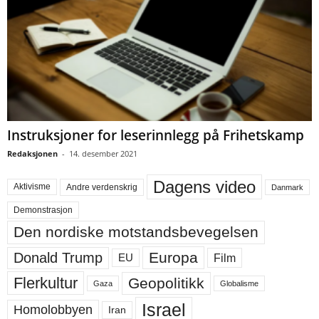
Instruksjoner for leserinnlegg på Frihetskamp
Redaksjonen
-
14. desember 2021
Dagens video
Aktivisme
Andre verdenskrig
Danmark
Demonstrasjon
Den nordiske motstandsbevegelsen
Europa
Donald Trump
Film
EU
Flerkultur
Geopolitikk
Gaza
Globalisme
Israel
Homolobbyen
Iran