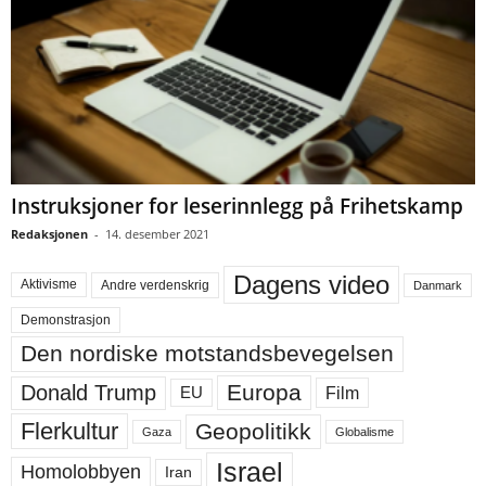
Instruksjoner for leserinnlegg på Frihetskamp
Redaksjonen
-
14. desember 2021
Dagens video
Aktivisme
Andre verdenskrig
Danmark
Demonstrasjon
Den nordiske motstandsbevegelsen
Europa
Donald Trump
Film
EU
Flerkultur
Geopolitikk
Gaza
Globalisme
Israel
Homolobbyen
Iran