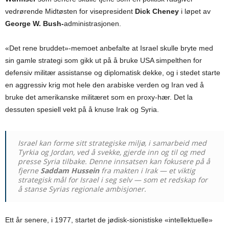
vedrørende Midtøsten for visepresident
Dick Cheney
i løpet av
George W. Bush-
administrasjonen.
«Det rene bruddet»-memoet anbefalte at Israel skulle bryte med
sin gamle strategi som gikk ut på å bruke USA simpelthen for
defensiv militær assistanse og diplomatisk dekke, og i stedet starte
en aggressiv krig mot hele den arabiske verden og Iran ved å
bruke det amerikanske militæret som en proxy-hær. Det la
dessuten spesiell vekt på å knuse Irak og Syria.
Israel kan forme sitt strategiske miljø, i samarbeid med
Tyrkia og Jordan, ved å svekke, gjerde inn og til og med
presse Syria tilbake. Denne innsatsen kan fokusere på å
fjerne
Saddam Hussein
fra makten i Irak — et viktig
strategisk mål for Israel i seg selv — som et redskap for
å stanse Syrias regionale ambisjoner.
Ett år senere, i 1977, startet de jødisk-sionistiske «intellektuelle»