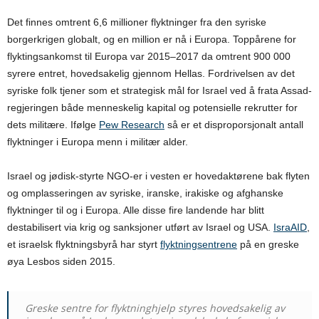
Det finnes omtrent 6,6 millioner flyktninger fra den syriske
borgerkrigen globalt, og en million er nå i Europa. Toppårene for
flyktingsankomst til Europa var 2015–2017 da omtrent 900 000
syrere entret, hovedsakelig gjennom Hellas. Fordrivelsen av det
syriske folk tjener som et strategisk mål for Israel ved å frata Assad-
regjeringen både menneskelig kapital og potensielle rekrutter for
dets militære. Ifølge
Pew Research
så er et disproporsjonalt antall
flyktninger i Europa menn i militær alder.
Israel og jødisk-styrte NGO-er i vesten er hovedaktørene bak flyten
og omplasseringen av syriske, iranske, irakiske og afghanske
flyktninger til og i Europa. Alle disse fire landende har blitt
destabilisert via krig og sanksjoner utført av Israel og USA.
IsraAID
,
et israelsk flyktningsbyrå har styrt
flyktningsentrene
på en greske
øya Lesbos siden 2015.
Greske sentre for flyktninghjelp styres hovedsakelig av