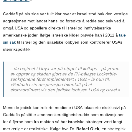
Gaddafi på sin side var fullt klar over at Israel stod bak den vestlige
aggresjonen mot landet hans, og forsøkte å redde seg selv ved å
omgå USA og appellere direkte til Israel og innflytelsesrike
amerikanske jøder. Ifølge israelske kilder prøvde han i 2011 å
tale
sin sak
til Israel og den israelske lobbyen som kontrollerer USAs
utenrikspolitikk.
…da regimet i Libya var på nippet til kollaps – på grunn
av opprør og skaden gjort av de FN-pålagte Lockerbie-
sanksjonene først implementert i 1992 – la hun til,
«Gaddafi i sin desperasjon bønnfalt på et
ekstraordinært vis den jødiske lobbyen i USA og Israel.»
Mens de jødisk-kontrollerte mediene i USA fokuserte eksklusivt på
Gaddafis påståtte «menneskerettighetsbrudd» som motivasjonen
for å fjerne ham fra makten så har israelske strateger vært langt
mer ærlige or realistiske. Ifølge hva Dr.
Rafael Olek
, en strategisk