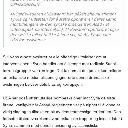
OPPOSISJONEN
Al-Qaida-lederen al-Zawahiri har påkalt alle muslimer i
Tyrkia og Midtøsten for å støtte opprørere i deres kamp
mot tilhengere av den syriske presidenten Asad i et
videoopptak på interne[sic]. Al-Zawahiri oppfordret også
det syriske folket til ikke å lene seg på AL, Tyrkia eller
USA for assistanse.
Sullivans e-post avslører at alle offentlige uttalelser om at
intervensjonen i Syria handlet om å kjempe mot radikale Sunni-
terroristgrupper var ren løgn. Det faktum at det jødisk-kontrollerte
amerikanske media fullstendig ignorerte denne dramatiske
avsløringen belyser dets bias og korrupsjon.
USA har også utført utallige bombeaksjoner mot Syria de siste
årene, vanligvis når Assad-regjeringen var på nippet til å vinne et
viktig slag og ta tilbake en bit av dets rettmessige territorium. Den
fortsatte tilstedeværelsen av amerikanske tropper og leiesoldater i
Syria, sammen med dens finansiering av islamistiske