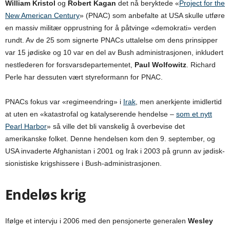
William Kristol
og
Robert Kagan
det nå beryktede «
Project for the
New American Century
» (PNAC) som anbefalte at USA skulle utføre
en massiv militær opprustning for å påtvinge «demokrati» verden
rundt. Av de 25 som signerte PNACs uttalelse om dens prinsipper
var 15 jødiske og 10 var en del av Bush administrasjonen, inkludert
nestlederen for forsvarsdepartementet,
Paul Wolfowitz
. Richard
Perle har dessuten vært styreformann for PNAC.
PNACs fokus var «regimeendring» i
Irak
, men anerkjente imidlertid
at uten en «katastrofal og katalyserende hendelse –
som et nytt
Pearl Harbor
» så ville det bli vanskelig å overbevise det
amerikanske folket. Denne hendelsen kom den 9. september, og
USA invaderte Afghanistan i 2001 og Irak i 2003 på grunn av jødisk-
sionistiske krigshissere i Bush-administrasjonen.
Endeløs krig
Ifølge et intervju i 2006 med den pensjonerte generalen
Wesley