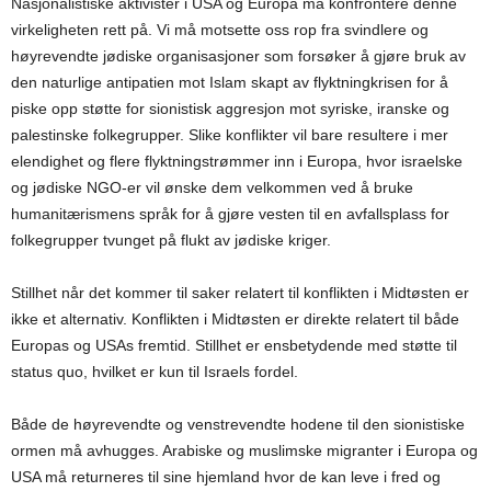
Nasjonalistiske aktivister i USA og Europa må konfrontere denne
virkeligheten rett på. Vi må motsette oss rop fra svindlere og
høyrevendte jødiske organisasjoner som forsøker å gjøre bruk av
den naturlige antipatien mot Islam skapt av flyktningkrisen for å
piske opp støtte for sionistisk aggresjon mot syriske, iranske og
palestinske folkegrupper. Slike konflikter vil bare resultere i mer
elendighet og flere flyktningstrømmer inn i Europa, hvor israelske
og jødiske NGO-er vil ønske dem velkommen ved å bruke
humanitærismens språk for å gjøre vesten til en avfallsplass for
folkegrupper tvunget på flukt av jødiske kriger.
Stillhet når det kommer til saker relatert til konflikten i Midtøsten er
ikke et alternativ. Konflikten i Midtøsten er direkte relatert til både
Europas og USAs fremtid. Stillhet er ensbetydende med støtte til
status quo, hvilket er kun til Israels fordel.
Både de høyrevendte og venstrevendte hodene til den sionistiske
ormen må avhugges. Arabiske og muslimske migranter i Europa og
USA må returneres til sine hjemland hvor de kan leve i fred og