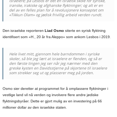
israelere; på Lesbos er det en israelsk skole for syriske,
iranske, irakiske og afghanske flyktninger; og alt er en
del av en felles plan for å revolusjonere konseptet om
«Tikkun Olam» og jødisk frivillig arbeid verden rundt.
Den israelske reporteren
Liad Osmo
siterte en syrisk flyktning
identifisert som «H., 20 år fra Aleppo» som ankom Lesbos i 2019.
Hele livet mitt, gjennom hele barndommen i syriske
skoler, så ble jeg lært at israelere er fienden, og så er
den første tingen jeg ser når jeg nærmer med den
greske kysten en Davidsstjerne på skjortene til israelere
som strekker seg ut og plasserer meg på jorden.
Osmo sier deretter at programmet for å omplassere flyktninger i
vestlige land vil nå verden og involvere flere andre jødiske
flyktningsbyråer. Dette er gjort mulig av en investering på 66
millioner dollar av den israelske staten.