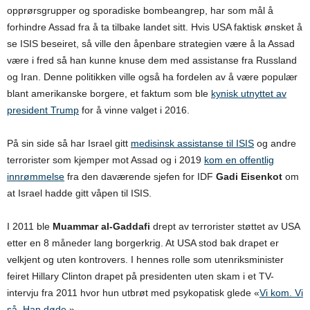
opprørsgrupper og sporadiske bombeangrep, har som mål å
forhindre Assad fra å ta tilbake landet sitt. Hvis USA faktisk ønsket å
se ISIS beseiret, så ville den åpenbare strategien være å la Assad
være i fred så han kunne knuse dem med assistanse fra Russland
og Iran. Denne politikken ville også ha fordelen av å være populær
blant amerikanske borgere, et faktum som ble
kynisk utnyttet av
president Trump
for å vinne valget i 2016.
På sin side så har Israel gitt
medisinsk assistanse til ISIS
og andre
terrorister som kjemper mot Assad og i 2019
kom en offentlig
innrømmelse
fra den daværende sjefen for IDF
Gadi Eisenkot
om
at Israel hadde gitt våpen til ISIS.
I 2011 ble
Muammar al-Gaddafi
drept av terrorister støttet av USA
etter en 8 måneder lang borgerkrig. At USA stod bak drapet er
velkjent og uten kontrovers. I hennes rolle som utenriksminister
feiret Hillary Clinton drapet på presidenten uten skam i et TV-
intervju fra 2011 hvor hun utbrøt med psykopatisk glede «
Vi kom. Vi
så. Han døde.
»