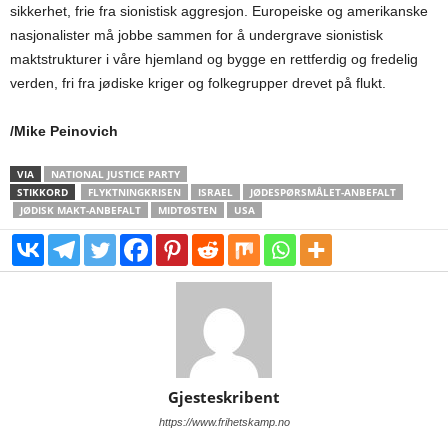
sikkerhet, frie fra sionistisk aggresjon. Europeiske og amerikanske
nasjonalister må jobbe sammen for å undergrave sionistisk
maktstrukturer i våre hjemland og bygge en rettferdig og fredelig
verden, fri fra jødiske kriger og folkegrupper drevet på flukt.
/Mike Peinovich
VIA
NATIONAL JUSTICE PARTY
STIKKORD
FLYKTNINGKRISEN
ISRAEL
JØDESPØRSMÅLET-ANBEFALT
JØDISK MAKT-ANBEFALT
MIDTØSTEN
USA
Gjesteskribent
https://www.frihetskamp.no