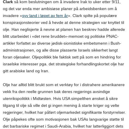
Clark
så kom beslutningen om å invadere Irak to uker etter 9/11,
og det var enda mer ambisiøse planer på arbeidsbenken om å
invadere «
syv land i løpet av fem år
». Clark spilte på populære
konspirasjonsteorier ved å hevde at denne strategien var knyttet til
olje. Han neglisjerte å nevne at planen han beskrev hadde allerede
blitt utarbeidet i «det rene bruddet»-memoet og politiske PNAC-
artikler forfattet av diverse jødisk-sionistiske embetsmenn i Bush-
administrasjonen, og alle disse plasserte Israels sikkerhet langt
foran oljesaker. Oljepolitikk ble faktisk sett på som en hindring for
israelske interesser pga. det strategiske forhandlingskortet olje har
gitt arabiske land og Iran.
Olje har alltid blitt brukt som et verktøy for i distrahere amerikanere
vekk fra den reelle grunnen bak deres regjerings avsindige
utenrikspolitikk i Midtøsten. Hvis USA simpelthen ønsket å sikre
tilgang til olje så ville det gi ingen mening å starte kriger og velte
regjeringer, hvilket har påført oljemarkedet signifikante forstyrrelser.
Olje påpekes ofte som motivasjonen bak USAs langvarige støtte til
det barbariske regimet i Saudi-Arabia, hvilket har latterliggjort dets