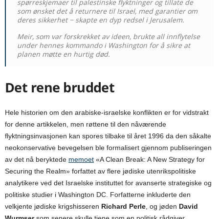
spørreskjemaer til palestinske flyktninger og tillate de
som ønsket det å returnere til Israel, med garantier om
deres sikkerhet − skapte en dyp redsel i Jerusalem.
Meir, som var forskrekket av ideen, brukte all innflytelse
under hennes kommando i Washington for å sikre at
planen møtte en hurtig død.
Det rene bruddet
Hele historien om den arabiske-israelske konflikten er for vidstrakt
for denne artikkelen, men røttene til den nåværende
flyktningsinvasjonen kan spores tilbake til året 1996 da den såkalte
neokonservative bevegelsen ble formalisert gjennom publiseringen
av det nå beryktede
memoet
«A Clean Break: A New Strategy for
Securing the Realm» forfattet av flere jødiske utenrikspolitiske
analytikere ved det Israelske instituttet for avanserte strategiske og
politiske studier i Washington DC. Forfatterne inkluderte den
velkjente jødiske krigshisseren
Richard Perle
, og jøden
David
Wurmser
som senere skulle tjene som en politisk rådgiver