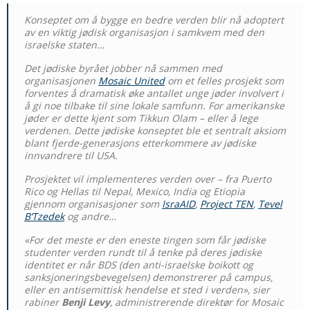
Konseptet om å bygge en bedre verden blir nå adoptert
av en viktig jødisk organisasjon i samkvem med den
israelske staten…
Det jødiske byrået jobber nå sammen med
organisasjonen
Mosaic United
om et felles prosjekt som
forventes å dramatisk øke antallet unge jøder involvert i
å gi noe tilbake til sine lokale samfunn. For amerikanske
jøder er dette kjent som Tikkun Olam – eller å lege
verdenen. Dette jødiske konseptet ble et sentralt aksiom
blant fjerde-generasjons etterkommere av jødiske
innvandrere til USA.
Prosjektet vil implementeres verden over – fra Puerto
Rico og Hellas til Nepal, Mexico, India og Etiopia
gjennom organisasjoner som
IsraAID
,
Project TEN
,
Tevel
B’Tzedek
og andre…
«For det meste er den eneste tingen som får jødiske
studenter verden rundt til å tenke på deres jødiske
identitet er når BDS (den anti-israelske boikott og
sanksjoneringsbevegelsen) demonstrerer på campus,
eller en antisemittisk hendelse et sted i verden», sier
rabiner
Benji Levy
, administrerende direktør for Mosaic