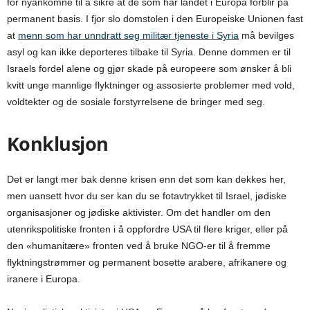
for nyankomne til å sikre at de som har landet i Europa forblir på
permanent basis. I fjor slo domstolen i den Europeiske Unionen fast
at
menn som har unndratt seg militær tjeneste i Syria
må bevilges
asyl og kan ikke deporteres tilbake til Syria. Denne dommen er til
Israels fordel alene og gjør skade på europeere som ønsker å bli
kvitt unge mannlige flyktninger og assosierte problemer med vold,
voldtekter og de sosiale forstyrrelsene de bringer med seg.
Konklusjon
Det er langt mer bak denne krisen enn det som kan dekkes her,
men uansett hvor du ser kan du se fotavtrykket til Israel, jødiske
organisasjoner og jødiske aktivister. Om det handler om den
utenrikspolitiske fronten i å oppfordre USA til flere kriger, eller på
den «humanitære» fronten ved å bruke NGO-er til å fremme
flyktningstrømmer og permanent bosette arabere, afrikanere og
iranere i Europa.