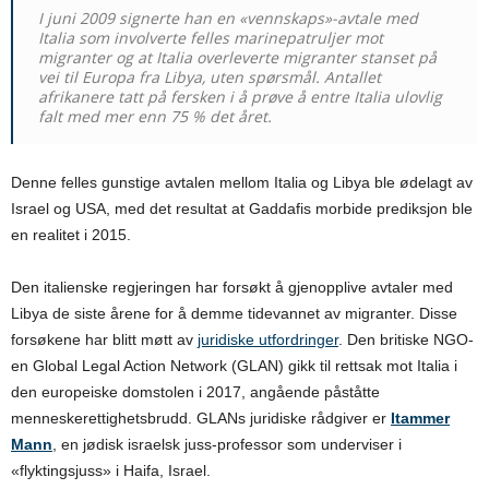
I juni 2009 signerte han en «vennskaps»-avtale med
Italia som involverte felles marinepatruljer mot
migranter og at Italia overleverte migranter stanset på
vei til Europa fra Libya, uten spørsmål. Antallet
afrikanere tatt på fersken i å prøve å entre Italia ulovlig
falt med mer enn 75 % det året.
Denne felles gunstige avtalen mellom Italia og Libya ble ødelagt av
Israel og USA, med det resultat at Gaddafis morbide prediksjon ble
en realitet i 2015.
Den italienske regjeringen har forsøkt å gjenopplive avtaler med
Libya de siste årene for å demme tidevannet av migranter. Disse
forsøkene har blitt møtt av
juridiske utfordringer
. Den britiske NGO-
en Global Legal Action Network (GLAN) gikk til rettsak mot Italia i
den europeiske domstolen i 2017, angående påståtte
menneskerettighetsbrudd. GLANs juridiske rådgiver er
Itammer
Mann
, en jødisk israelsk juss-professor som underviser i
«flyktingsjuss» i Haifa, Israel.