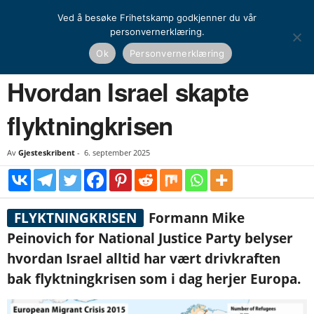
Ved å besøke Frihetskamp godkjenner du vår
personvernerklæring.
Hjem
Artikler
Hvordan Israel skapte flyktningkrisen
Ok
Personvernerklæring
ARTIKLER
OPINION
KRONIKK
Hvordan Israel skapte
flyktningkrisen
Av
Gjesteskribent
-
6. september 2025
FLYKTNINGKRISEN
Formann Mike
Peinovich for National Justice Party belyser
hvordan Israel alltid har vært drivkraften
bak flyktningkrisen som i dag herjer Europa.