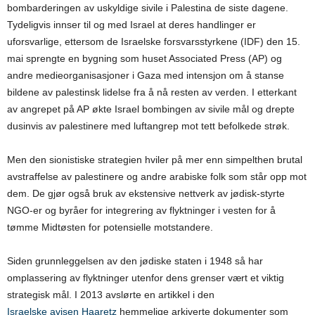
bombarderingen av uskyldige sivile i Palestina de siste dagene.
Tydeligvis innser til og med Israel at deres handlinger er
uforsvarlige, ettersom de Israelske forsvarsstyrkene (IDF) den 15.
mai sprengte en bygning som huset Associated Press (AP) og
andre medieorganisasjoner i Gaza med intensjon om å stanse
bildene av palestinsk lidelse fra å nå resten av verden. I etterkant
av angrepet på AP økte Israel bombingen av sivile mål og drepte
dusinvis av palestinere med luftangrep mot tett befolkede strøk.
Men den sionistiske strategien hviler på mer enn simpelthen brutal
avstraffelse av palestinere og andre arabiske folk som står opp mot
dem. De gjør også bruk av ekstensive nettverk av jødisk-styrte
NGO-er og byråer for integrering av flyktninger i vesten for å
tømme Midtøsten for potensielle motstandere.
Siden grunnleggelsen av den jødiske staten i 1948 så har
omplassering av flyktninger utenfor dens grenser vært et viktig
strategisk mål. I 2013 avslørte en artikkel i den
Israelske avisen Haaretz
hemmelige arkiverte dokumenter som