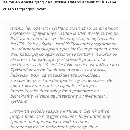
nevne en eneste gang den jødiske statens ansvar for å skape
krisen i utgangspunktet.
IsraAID har operert i Tyskland siden 2015, da en million
asylsøkere og flyktninger nådde landet, mesteparten på
flukt fra den brutale syriske borgerkrigen og trusselen
fra ISIS i Irak og Syria… IsraAID Tysklands programmer
inkluderer lederskapsgrupper for flyktingungdom, post-
traumatisk psykologisk assistanse for barn ved bruk av
ekspressiv kunstterapi og et spesielt program for
overlevere av det Yazidiske folkemordet. IsraAIDs team i
Tyskland er en multikulturell mosaikk av arabisk-,
hebraisk-, tysk-, og engelsktalende psykologer,
sosialarbeidere, kunstterapeuter og undervisere. De
gjør bruk av deres internasjonale erfaring og
interkulturelle tilnærming for å promotere en
bærekraftig velvære og integrering av flyktninger i
Tyskland.
…IsraAIDs globale respons inkluderer bærekraftige
programmer som bygger resiliens, tilbyr utdanning,
kjemper mot kjønnsbasert vold, fremmer
barnebeskyttelse, forbedrer hygiene og tilbyr