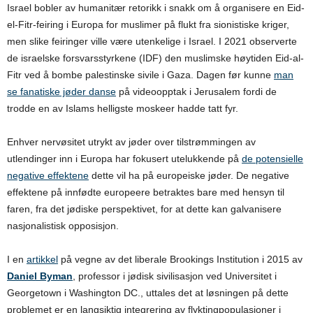
Israel bobler av humanitær retorikk i snakk om å organisere en Eid-
el-Fitr-feiring i Europa for muslimer på flukt fra sionistiske kriger,
men slike feiringer ville være utenkelige i Israel. I 2021 observerte
de israelske forsvarsstyrkene (IDF) den muslimske høytiden Eid-al-
Fitr ved å bombe palestinske sivile i Gaza. Dagen før kunne
man
se fanatiske jøder danse
på videoopptak i Jerusalem fordi de
trodde en av Islams helligste moskeer hadde tatt fyr.
Enhver nervøsitet utrykt av jøder over tilstrømmingen av
utlendinger inn i Europa har fokusert utelukkende på
de potensielle
negative effektene
dette vil ha på europeiske jøder. De negative
effektene på innfødte europeere betraktes bare med hensyn til
faren, fra det jødiske perspektivet, for at dette kan galvanisere
nasjonalistisk opposisjon.
I en
artikkel
på vegne av det liberale Brookings Institution i 2015 av
Daniel Byman
, professor i jødisk sivilisasjon ved Universitet i
Georgetown i Washington DC., uttales det at løsningen på dette
problemet er en langsiktig integrering av flyktingpopulasjoner i