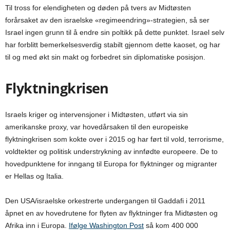
Til tross for elendigheten og døden på tvers av Midtøsten
forårsaket av den israelske «regimeendring»-strategien, så ser
Israel ingen grunn til å endre sin poltikk på dette punktet. Israel selv
har forblitt bemerkelsesverdig stabilt gjennom dette kaoset, og har
til og med økt sin makt og forbedret sin diplomatiske posisjon.
Flyktningkrisen
Israels kriger og intervensjoner i Midtøsten, utført via sin
amerikanske proxy, var hovedårsaken til den europeiske
flyktningkrisen som kokte over i 2015 og har ført til vold, terrorisme,
voldtekter og politisk understrykning av innfødte europeere. De to
hovedpunktene for inngang til Europa for flyktninger og migranter
er Hellas og Italia.
Den USA/israelske orkestrerte undergangen til Gaddafi i 2011
åpnet en av hovedrutene for flyten av flyktninger fra Midtøsten og
Afrika inn i Europa.
Ifølge Washington Post
så kom 400 000