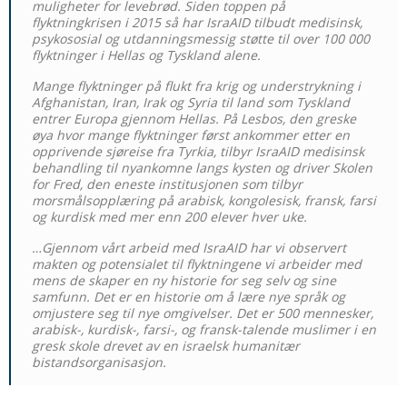
muligheter for levebrød. Siden toppen på
flyktningkrisen i 2015 så har IsraAID tilbudt medisinsk,
psykososial og utdanningsmessig støtte til over 100 000
flyktninger i Hellas og Tyskland alene.
Mange flyktninger på flukt fra krig og understrykning i
Afghanistan, Iran, Irak og Syria til land som Tyskland
entrer Europa gjennom Hellas. På Lesbos, den greske
øya hvor mange flyktninger først ankommer etter en
opprivende sjøreise fra Tyrkia, tilbyr IsraAID medisinsk
behandling til nyankomne langs kysten og driver Skolen
for Fred, den eneste institusjonen som tilbyr
morsmålsopplæring på arabisk, kongolesisk, fransk, farsi
og kurdisk med mer enn 200 elever hver uke.
…Gjennom vårt arbeid med IsraAID har vi observert
makten og potensialet til flyktningene vi arbeider med
mens de skaper en ny historie for seg selv og sine
samfunn. Det er en historie om å lære nye språk og
omjustere seg til nye omgivelser. Det er 500 mennesker,
arabisk-, kurdisk-, farsi-, og fransk-talende muslimer i en
gresk skole drevet av en israelsk humanitær
bistandsorganisasjon.