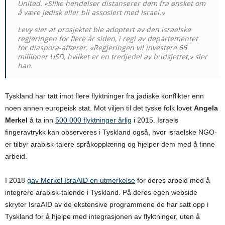
United. «Slike hendelser distanserer dem fra ønsket om
å være jødisk eller bli assosiert med Israel.»
Levy sier at prosjektet ble adoptert av den israelske
regjeringen for flere år siden, i regi av departementet
for diaspora-affærer. «Regjeringen vil investere 66
millioner USD, hvilket er en tredjedel av budsjettet,» sier
han.
Tyskland har tatt imot flere flyktninger fra jødiske konflikter enn
noen annen europeisk stat. Mot viljen til det tyske folk lovet
Angela
Merkel
å ta inn
500 000 flyktninger årlig
i 2015. Israels
fingeravtrykk kan observeres i Tyskland også, hvor israelske NGO-
er tilbyr arabisk-talere språkopplæring og hjelper dem med å finne
arbeid.
I 2018
gav Merkel IsraAID en utmerkelse
for deres arbeid med å
integrere arabisk-talende i Tyskland. På deres egen webside
skryter IsraAID av de ekstensive programmene de har satt opp i
Tyskland for å hjelpe med integrasjonen av flyktninger, uten å