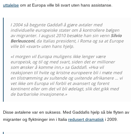
uttalelse
om at Europa ville bli svart uten hans assistanse.
I 2004 så begynte Gaddafi å gjøre avtaler med
individuelle europeiske stater om å kontrollere bølgen
av migranter. I august 2010 besøkte han sin venn
Silvio
Berleusconi
, da Italias president, i Roma og sa at Europe
ville bli «svart» uten hans hjelp.
«I morgen vil Europa muligens ikke lenger være
europeisk, og til og med svart, siden det er millioner
som ønsker å komme inn,» sa Gaddafi. «Hva vil
reaksjonen til hvite og kristne europeere bli i møte med
en tilstrømming av sultende og uvitende afrikanere … vi
vet ikke om Europa vil forbli et avansert og forent
kontinent eller om det vil bli ødelagt, slik det gikk med
de barbariske invasjonene.»
Disse avtalene var en suksess. Med Gaddafis hjelp så ble flyten av
migranter og flyktninger inn i Italia
redusert dramatisk
i 2009.