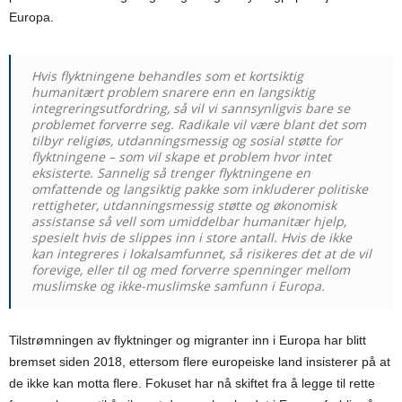
Europa.
Hvis flyktningene behandles som et kortsiktig
humanitært problem snarere enn en langsiktig
integreringsutfordring, så vil vi sannsynligvis bare se
problemet forverre seg. Radikale vil være blant det som
tilbyr religiøs, utdanningsmessig og sosial støtte for
flyktningene – som vil skape et problem hvor intet
eksisterte. Sannelig så trenger flyktningene en
omfattende og langsiktig pakke som inkluderer politiske
rettigheter, utdanningsmessig støtte og økonomisk
assistanse så vell som umiddelbar humanitær hjelp,
spesielt hvis de slippes inn i store antall. Hvis de ikke
kan integreres i lokalsamfunnet, så risikeres det at de vil
forevige, eller til og med forverre spenninger mellom
muslimske og ikke-muslimske samfunn i Europa.
Tilstrømningen av flyktninger og migranter inn i Europa har blitt
bremset siden 2018, ettersom flere europeiske land insisterer på at
de ikke kan motta flere. Fokuset har nå skiftet fra å legge til rette