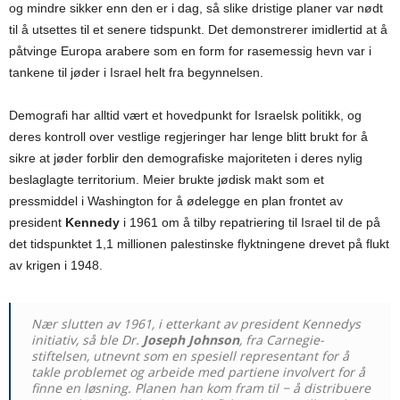
og mindre sikker enn den er i dag, så slike dristige planer var nødt
til å utsettes til et senere tidspunkt. Det demonstrerer imidlertid at å
påtvinge Europa arabere som en form for rasemessig hevn var i
tankene til jøder i Israel helt fra begynnelsen.
Demografi har alltid vært et hovedpunkt for Israelsk politikk, og
deres kontroll over vestlige regjeringer har lenge blitt brukt for å
sikre at jøder forblir den demografiske majoriteten i deres nylig
beslaglagte territorium. Meier brukte jødisk makt som et
pressmiddel i Washington for å ødelegge en plan frontet av
president
Kennedy
i 1961 om å tilby repatriering til Israel til de på
det tidspunktet 1,1 millionen palestinske flyktningene drevet på flukt
av krigen i 1948.
Nær slutten av 1961, i etterkant av president Kennedys
initiativ, så ble Dr.
Joseph Johnson
, fra Carnegie-
stiftelsen, utnevnt som en spesiell representant for å
takle problemet og arbeide med partiene involvert for å
finne en løsning. Planen han kom fram til − å distribuere