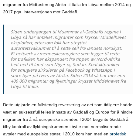
migranter fra Midtøsten og Afrika til Italia fra Libya mellom 2014 og
2017 pga. intervensjonen mot Gaddafi.
Siden undergangen til Muammar al-Gaddafis regime i
Libya så har antallet migranter som krysser Middelhavet
eksplodert, ettersom folk har utnyttet
autoritetsvakuumet til å sette seil fra landets nordkyst.
Et nettverk av menneskesmuglere som legger til rette
for trafikken har ekspandert fra tippen av Nord-Afrika
helt ned til land som Niger og Sudan. Kontaktpunkter
for smuglere sirkulerer på Facebook og WhatsApp i
store byer på tvers av Afrika. Siden 2014 så har mer enn
400 000 migranter og flyktninger krysset Middelhavet fra
Libya til Italia.
Dette utgjorde en fullstendig reversering av det som tidligere hadde
vært en suksessfull felles innsats av Gaddafi og Europa for å hindre
migranter fra å nå europeiske strender. I 2004 begynte Gaddafi å
tilby kontroll av flyktningstrømmen i bytte mot normaliserende
avtaler med europeiske stater. I 2010 kom han med en
profetisk