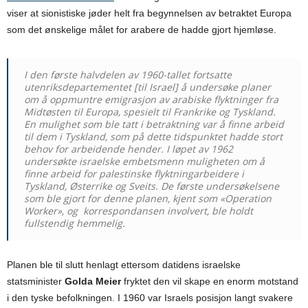
viser at sionistiske jøder helt fra begynnelsen av betraktet Europa
som det ønskelige målet for arabere de hadde gjort hjemløse.
I den første halvdelen av 1960-tallet fortsatte
utenriksdepartementet [til Israel] å undersøke planer
om å oppmuntre emigrasjon av arabiske flyktninger fra
Midtøsten til Europa, spesielt til Frankrike og Tyskland.
En mulighet som ble tatt i betraktning var å finne arbeid
til dem i Tyskland, som på dette tidspunktet hadde stort
behov for arbeidende hender. I løpet av 1962
undersøkte israelske embetsmenn muligheten om å
finne arbeid for palestinske flyktningarbeidere i
Tyskland, Østerrike og Sveits. De første undersøkelsene
som ble gjort for denne planen, kjent som «Operation
Worker», og korrespondansen involvert, ble holdt
fullstendig hemmelig.
Planen ble til slutt henlagt ettersom datidens israelske
statsminister
Golda Meier
fryktet den vil skape en enorm motstand
i den tyske befolkningen. I 1960 var Israels posisjon langt svakere