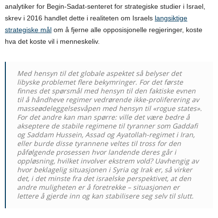
analytiker for Begin-Sadat-senteret for strategiske studier i Israel,
skrev i 2016 handlet dette i realiteten om Israels
langsiktige
strategiske mål
om å fjerne alle opposisjonelle regjeringer, koste
hva det koste vil i menneskeliv.
Med hensyn til det globale aspektet så belyser det
libyske problemet flere bekymringer. For det første
finnes det spørsmål med hensyn til den faktiske evnen
til å håndheve regimer vedrørende ikke-proliferering av
masseødeleggelsesvåpen med hensyn til «rogue states».
For det andre kan man spørre: ville det være bedre å
akseptere de stabile regimene til tyranner som Gaddafi
og Saddam Hussein, Assad og Ayatollah-regimet i Iran,
eller burde disse tyrannene veltes til tross for den
påfølgende prosessen hvor landende deres går i
oppløsning, hvilket involver ekstrem vold? Uavhengig av
hvor beklagelig situasjonen i Syria og Irak er, så virker
det, i det minste fra det israelske perspektivet, at den
andre muligheten er å foretrekke – situasjonen er
lettere å gjerde inn og kan stabilisere seg selv til slutt.