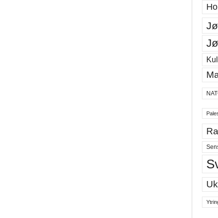
Ho
Jø
Jø
Kul
Ma
NAT
Pales
Ra
Sen
S
Uk
Ytrin