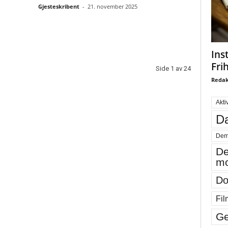
Gjesteskribent
-
21. november 2025
Ins
Fri
Side 1 av 24
Redak
Akti
Da
Dem
De
mo
Do
Fil
Ge