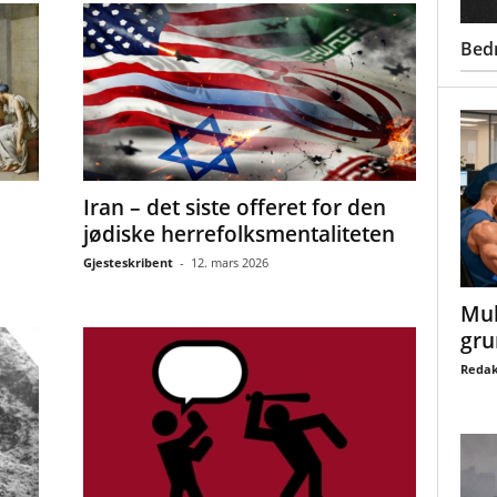
Bed
Iran – det siste offeret for den
jødiske herrefolksmentaliteten
Gjesteskribent
-
12. mars 2026
Mul
gru
Redak