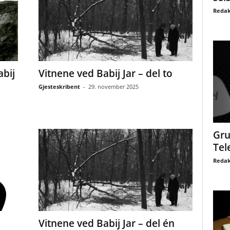
Redak
abij
Vitnene ved Babij Jar – del to
Gjesteskribent
-
29. november 2025
Gru
Tel
Redak
Vitnene ved Babij Jar – del én