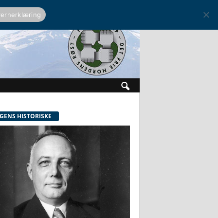
ernerklæring
GENS HISTORISKE