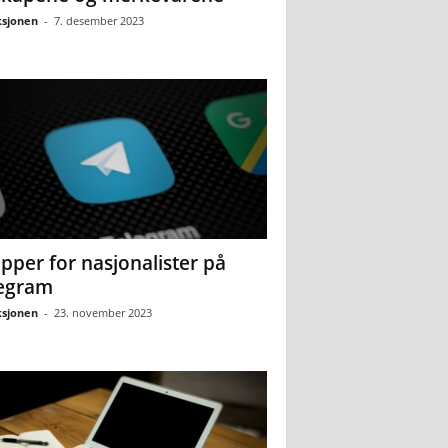
sjonen
-
7. desember 2023
pper for nasjonalister på
egram
sjonen
-
23. november 2023