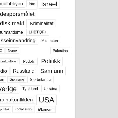
Israel
molobbyen
Iran
despørsmålet
disk makt
Kriminalitet
LHBTQP+
turmarxisme
sseinnvandring
Midtøsten
Palestina
O
Norge
Politikk
Pedofili
tinakonflikten
Samfunn
Russland
dio
Storbritannia
sur
Sionisme
verige
Ukraina
Tyskland
USA
rainakonflikten
Økonomi
«holocaust»
gsfrihet