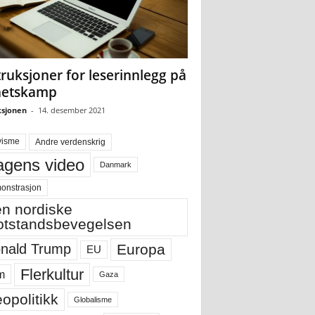
truksjoner for leserinnlegg på
hetskamp
sjonen
-
14. desember 2021
visme
Andre verdenskrig
gens video
Danmark
onstrasjon
n nordiske
tstandsbevegelsen
Europa
nald Trump
EU
Flerkultur
m
Gaza
opolitikk
Globalisme