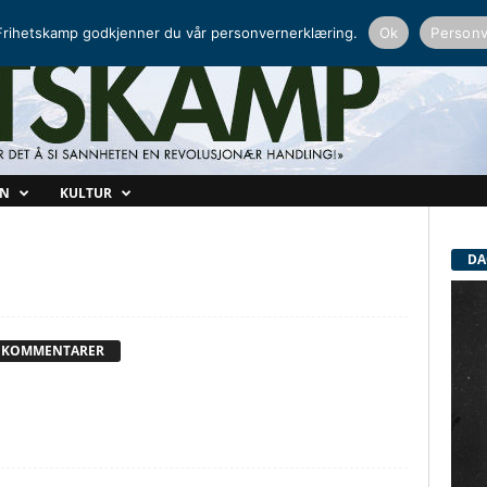
NORDISK RADIO
PEERTUBE
rihetskamp godkjenner du vår personvernerklæring.
Ok
Personv
ON
KULTUR
DA
 KOMMENTARER