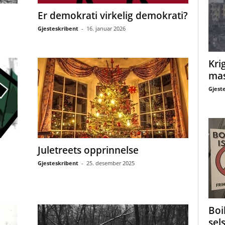
Er demokrati virkelig demokrati?
Gjesteskribent
-
16. januar 2026
Krig
mas
Gjest
Juletreets opprinnelse
Gjesteskribent
-
25. desember 2025
Boi
sel