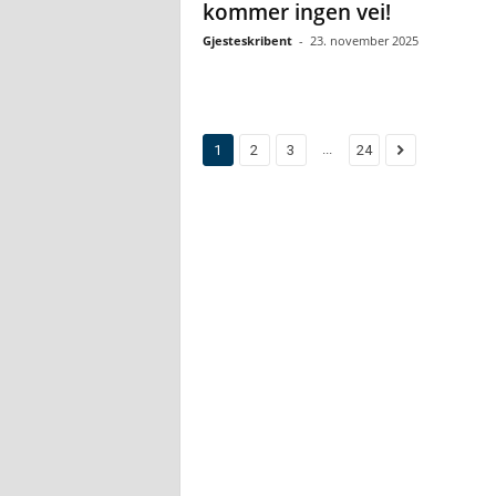
kommer ingen vei!
Gjesteskribent
-
23. november 2025
...
1
2
3
24