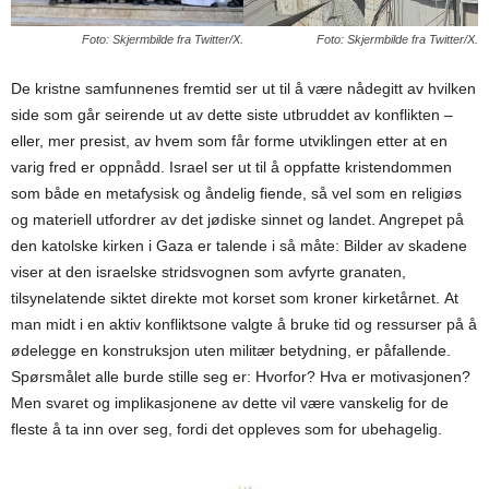
Foto: Skjermbilde fra Twitter/X.
Foto: Skjermbilde fra Twitter/X.
De kristne samfunnenes fremtid ser ut til å være nådegitt av hvilken
side som går seirende ut av dette siste utbruddet av konflikten –
eller, mer presist, av hvem som får forme utviklingen etter at en
varig fred er oppnådd. Israel ser ut til å oppfatte kristendommen
som både en metafysisk og åndelig fiende, så vel som en religiøs
og materiell utfordrer av det jødiske sinnet og landet. Angrepet på
den katolske kirken i Gaza er talende i så måte: Bilder av skadene
viser at den israelske stridsvognen som avfyrte granaten,
tilsynelatende siktet direkte mot korset som kroner kirketårnet. At
man midt i en aktiv konfliktsone valgte å bruke tid og ressurser på å
ødelegge en konstruksjon uten militær betydning, er påfallende.
Spørsmålet alle burde stille seg er: Hvorfor? Hva er motivasjonen?
Men svaret og implikasjonene av dette vil være vanskelig for de
fleste å ta inn over seg, fordi det oppleves som for ubehagelig.