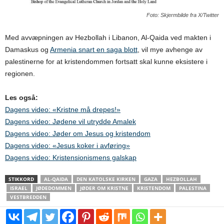
Foto: Skjermbilde fra X/Twitter
Med avvæpningen av Hezbollah i Libanon, Al-Qaida ved makten i
Damaskus og
Armenia snart en saga blott
, vil mye avhenge av
palestinerne for at kristendommen fortsatt skal kunne eksistere i
regionen.
Les også:
Dagens video: «Kristne må drepes!»
Dagens video: Jødene vil utrydde Amalek
Dagens video: Jøder om Jesus og kristendom
Dagens video: «Jesus koker i avføring»
Dagens video: Kristensionismens galskap
STIKKORD
AL-QAIDA
DEN KATOLSKE KIRKEN
GAZA
HEZBOLLAH
ISRAEL
JØDEDOMMEN
JØDER OM KRISTNE
KRISTENDOM
PALESTINA
VESTBREDDEN