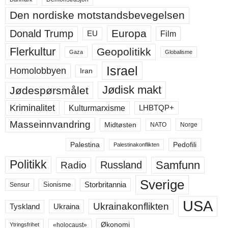
Den nordiske motstandsbevegelsen
Europa
Donald Trump
Film
EU
Flerkultur
Geopolitikk
Gaza
Globalisme
Israel
Homolobbyen
Iran
Jødisk makt
Jødespørsmålet
Kriminalitet
LHBTQP+
Kulturmarxisme
Masseinnvandring
Midtøsten
NATO
Norge
Palestina
Pedofili
Palestinakonflikten
Politikk
Samfunn
Russland
Radio
Sverige
Storbritannia
Sensur
Sionisme
USA
Ukrainakonflikten
Ukraina
Tyskland
Økonomi
«holocaust»
Ytringsfrihet