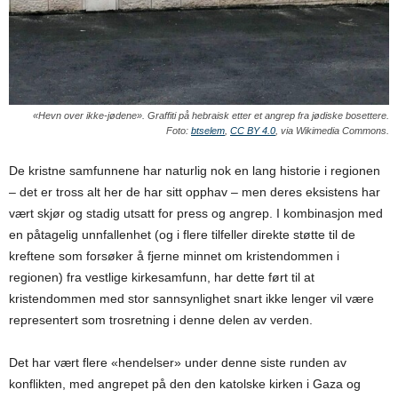
«Hevn over ikke-jødene». Graffiti på hebraisk etter et angrep fra jødiske bosettere.
Foto:
btselem
,
CC BY 4.0
, via Wikimedia Commons.
De kristne samfunnene har naturlig nok en lang historie i regionen
– det er tross alt her de har sitt opphav – men deres eksistens har
vært skjør og stadig utsatt for press og angrep. I kombinasjon med
en påtagelig unnfallenhet (og i flere tilfeller direkte støtte til de
kreftene som forsøker å fjerne minnet om kristendommen i
regionen) fra vestlige kirkesamfunn, har dette ført til at
kristendommen med stor sannsynlighet snart ikke lenger vil være
representert som trosretning i denne delen av verden.
Det har vært flere «hendelser» under denne siste runden av
konflikten, med angrepet på den den katolske kirken i Gaza og