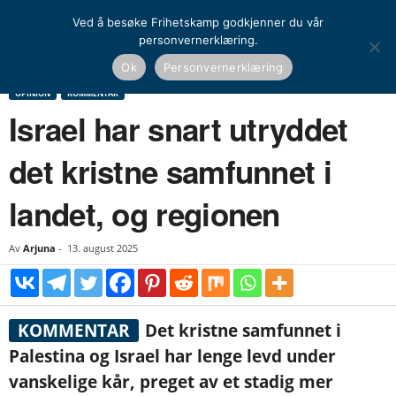
Ved å besøke Frihetskamp godkjenner du vår
personvernerklæring.
Hjem
Opinion
Kommentar
Israel har snart utryddet det kristne samfunnet i
Ok
Personvernerklæring
landet, og regionen
OPINION
KOMMENTAR
Israel har snart utryddet
det kristne samfunnet i
landet, og regionen
Av
Arjuna
-
13. august 2025
KOMMENTAR
Det kristne samfunnet i
Palestina og Israel har lenge levd under
vanskelige kår, preget av et stadig mer