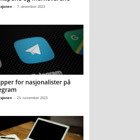
sjonen
-
7. desember 2023
pper for nasjonalister på
egram
sjonen
-
23. november 2023