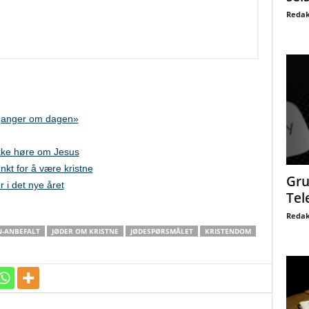
Redak
 ganger om dagen»
 ikke høre om Jesus
enkt for å være kristne
Gru
r i det nye året
Tel
Redak
-ANBEFALT
JØDER OM KRISTNE
JØDESPØRSMÅLET
KRISTENDOM