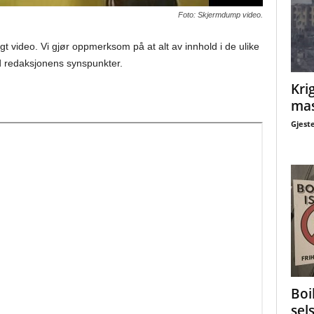
Foto: Skjermdump video.
gt video. Vi gjør oppmerksom på at alt av innhold i de ulike
 redaksjonens synspunkter.
Krig
mas
Gjest
Boi
sel