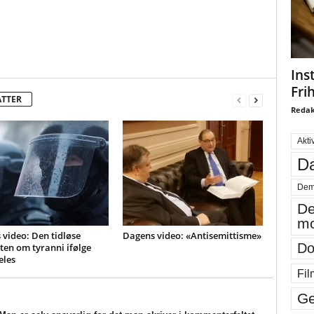
Ins
Fri
ATTER
Redak
Akti
Da
Dem
De
mo
video: Den tidløse
Dagens video: «Antisemittisme»
Do
en om tyranni ifølge
eles
Fil
Ge