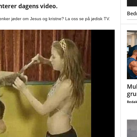
terer dagens video.
Bed
tenker jøder om Jesus og kristne? La oss se på jødisk TV.
Mul
gru
Redak