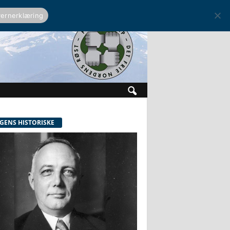
ernerklæring
GENS HISTORISKE