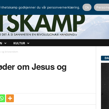
NORDISK RADIO
PEERTUBE
rihetskamp godkjenner du vår personvernerklæring.
Ok
Personv
ON
KULTUR
s og kristendom
DA
øder om Jesus og