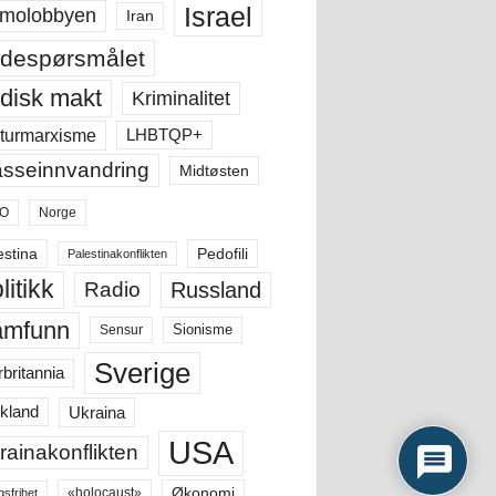
Israel
molobbyen
Iran
despørsmålet
disk makt
Kriminalitet
LHBTQP+
turmarxisme
sseinnvandring
Midtøsten
O
Norge
estina
Pedofili
Palestinakonflikten
litikk
Russland
Radio
amfunn
Sensur
Sionisme
Sverige
rbritannia
Ukraina
kland
USA
rainakonflikten
Økonomi
«holocaust»
gsfrihet