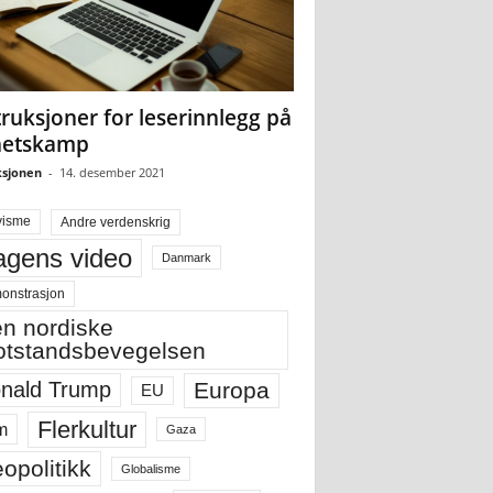
truksjoner for leserinnlegg på
hetskamp
sjonen
-
14. desember 2021
visme
Andre verdenskrig
gens video
Danmark
onstrasjon
n nordiske
tstandsbevegelsen
Europa
nald Trump
EU
Flerkultur
m
Gaza
opolitikk
Globalisme