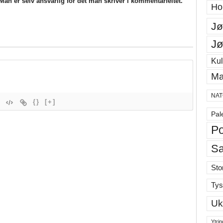
an er selv ansvarlig for det man skriver i kommentarfeltet.
Ho
Jø
Jø
Kul
Ma
NAT
{}
[+]
Pal
Po
S
Sto
Tys
Uk
Ytrin