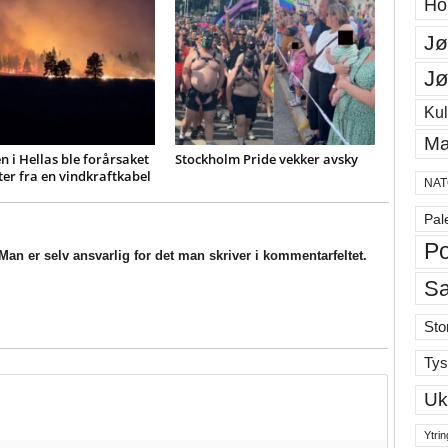
Ho
Jø
Jø
Kul
Ma
 i Hellas ble forårsaket
Stockholm Pride vekker avsky
ter fra en vindkraftkabel
NAT
Pal
Po
an er selv ansvarlig for det man skriver i kommentarfeltet.
S
Sto
Tys
Uk
Ytrin