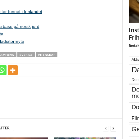
ter funnet i Innlandet
ærbase på norsk jord
Ins
ta
Fri
ladiatormyte
Redak
SAMFUNN
SVERIGE
VITENSKAP
Akti
Da
Dem
De
mo
Do
Fil
ATTER
Ge