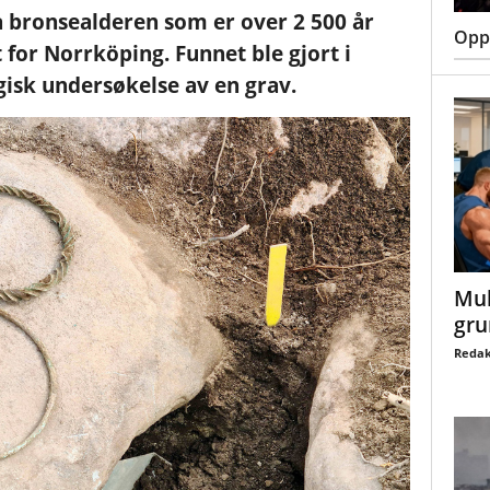
a bronsealderen som er over 2 500 år
Oppt
 for Norrköping. Funnet ble gjort i
isk undersøkelse av en grav.
Mul
gru
Redak