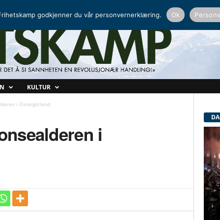
NORDISK RADIO
PEERTUBE
rihetskamp godkjenner du vår personvernerklæring.
Ok
Personv
ON
KULTUR
lderen i Östergötland
DA
ronsealderen i