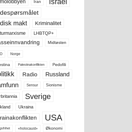
Israel
molobbyen
Iran
despørsmålet
disk makt
Kriminalitet
LHBTQP+
turmarxisme
sseinnvandring
Midtøsten
O
Norge
estina
Pedofili
Palestinakonflikten
litikk
Russland
Radio
amfunn
Sensur
Sionisme
Sverige
rbritannia
Ukraina
kland
USA
rainakonflikten
Økonomi
«holocaust»
gsfrihet