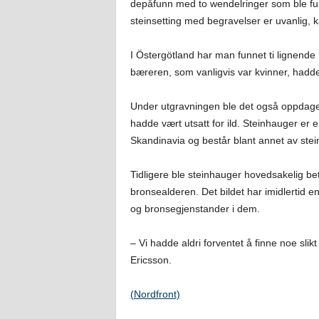
depåfunn med to wendelringer som ble fun
steinsetting med begravelser er uvanlig, ka
I Östergötland har man funnet ti lignende 
bæreren, som vanligvis var kvinner, hadde
Under utgravningen ble det også oppdaget
hadde vært utsatt for ild. Steinhauger er
Skandinavia og består blant annet av stein
Tidligere ble steinhauger hovedsakelig bet
bronsealderen. Det bildet har imidlertid 
og bronsegjenstander i dem.
– Vi hadde aldri forventet å finne noe slik
Ericsson.
(Nordfront)