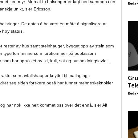
net i en myr. Men at to halsringer er lagt ned sammen i en
Redak
nskje unikt, sier Ericsson.
halsringer. De antas å ha vært en måte å signalisere at
 høy status.
 rester av hus samt steinhauger, bygget opp av stein som
 en type fornminne som forekommer på boplasser i
 som har sprukket av ild, kull, sot og husholdningsavfall.
raktet som avfallshauger knyttet til matlaging i
Gru
endret seg siden forskere også har funnet menneskeknokler
Tel
Redak
t og har nok ikke helt kommet oss over det ennå, sier Alf