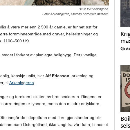
De to Wendelringene.
Foto: Arkeologerna, Statens historiska museer.
lås å være mer enn 2 500 år gamle, er funnet øst for
Krig
større fornminneområde med graver, helleristninger og
mas
a. 1100–500 f.Kr.
Gjest
stedet i forkant av planlagte boligbygg. Det uvanlige
nlig, kanskje unikt, sier
Alf Ericsson,
arkeolog og
r, til
Arkeologerna
.
nger og forekom i slutten av bronsealderen. Ringene er
 større ringen er tynnere, mens den mindre er tykkere.
Boi
fte inngår de i depotfunn med flere gjenstander og blir
sel
hammar i Östergötland, ikke langt fra vårt funn, finnes et