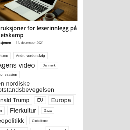
truksjoner for leserinnlegg på
hetskamp
sjonen
-
14. desember 2021
visme
Andre verdenskrig
gens video
Danmark
onstrasjon
n nordiske
tstandsbevegelsen
Europa
nald Trump
EU
Flerkultur
m
Gaza
opolitikk
Globalisme