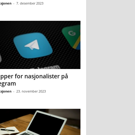
sjonen
-
7. desember 2023
pper for nasjonalister på
egram
sjonen
-
23. november 2023