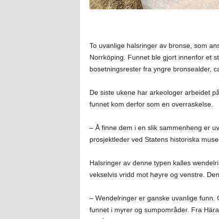
To uvanlige halsringer av bronse, som ans
Norrköping. Funnet ble gjort innenfor et 
bosetningsrester fra yngre bronsealder, c
De siste ukene har arkeologer arbeidet på 
funnet kom derfor som en overraskelse.
– Å finne dem i en slik sammenheng er uva
prosjektleder ved Statens historiska musee
Halsringer av denne typen kalles wendelri
vekselvis vridd mot høyre og venstre. Den
– Wendelringer er ganske uvanlige funn. O
funnet i myrer og sumpområder. Fra Härads