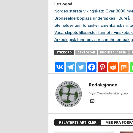
Les også
Norges største vikingskatt: Over 3000 myn
Bronsealderboplass undersøkes i Bureå
Steinalderfunn forsinker amerikansk milit
Vasa-skipets lillesøster funnet i Finskebuk
Arkeologisk funn beviser sannheten bak g
STIKKORD
ARKEOLOGI
BRONSEALDEREN
Redaksjonen
https://www.frihetskamp.no
RELATERTE ARTIKLER
MER FRA FORF