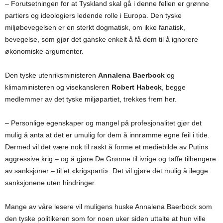
– Forutsetningen for at Tyskland skal gå i denne fellen er grønne
partiers og ideologiers ledende rolle i Europa. Den tyske
miljøbevegelsen er en sterkt dogmatisk, om ikke fanatisk,
bevegelse, som gjør det ganske enkelt å få dem til å ignorere
økonomiske argumenter.
Den tyske utenriksministeren
Annalena Baerbock
og
klimaministeren og visekansleren
Robert Habeck
, begge
medlemmer av det tyske miljøpartiet, trekkes frem her.
– Personlige egenskaper og mangel på profesjonalitet gjør det
mulig å anta at det er umulig for dem å innrømme egne feil i tide.
Dermed vil det være nok til raskt å forme et mediebilde av Putins
aggressive krig – og å gjøre De Grønne til ivrige og tøffe tilhengere
av sanksjoner – til et «krigsparti». Det vil gjøre det mulig å ilegge
sanksjonene uten hindringer.
Mange av våre lesere vil muligens huske Annalena Baerbock som
den tyske politikeren som for noen uker siden uttalte at hun ville