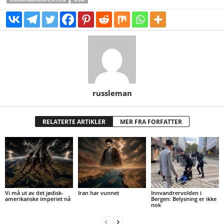
russleman
RELATERTE ARTIKLER
MER FRA FORFATTER
Vi må ut av det jødisk-
Iran har vunnet
Innvandrervolden i
amerikanske imperiet nå
Bergen: Belysning er ikke
nok