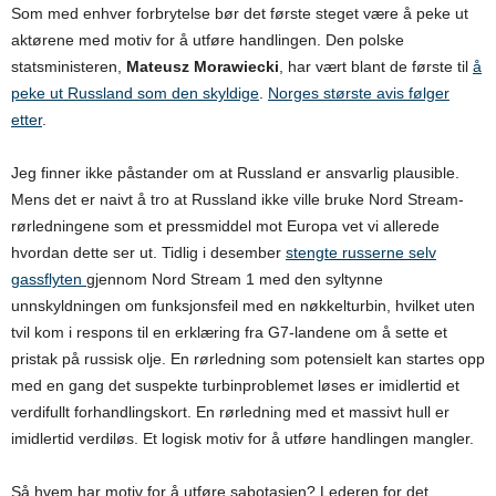
Som med enhver forbrytelse bør det første steget være å peke ut
aktørene med motiv for å utføre handlingen. Den polske
statsministeren,
Mateusz Morawiecki
, har vært blant de første til
å
peke ut Russland som den skyldige
.
Norges største avis følger
etter
.
Jeg finner ikke påstander om at Russland er ansvarlig plausible.
Mens det er naivt å tro at Russland ikke ville bruke Nord Stream-
rørledningene som et pressmiddel mot Europa vet vi allerede
hvordan dette ser ut. Tidlig i desember
stengte russerne selv
gassflyten
gjennom Nord Stream 1 med den syltynne
unnskyldningen om funksjonsfeil med en nøkkelturbin, hvilket uten
tvil kom i respons til en erklæring fra G7-landene om å sette et
pristak på russisk olje. En rørledning som potensielt kan startes opp
med en gang det suspekte turbinproblemet løses er imidlertid et
verdifullt forhandlingskort. En rørledning med et massivt hull er
imidlertid verdiløs. Et logisk motiv for å utføre handlingen mangler.
Så hvem har motiv for å utføre sabotasjen? Lederen for det