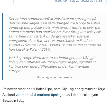
Det er intet sammentreff at Nordstream sprengtes på
den samme dagen som rørledningen fra Norge til Polen
åpnet og den polske statsministeren triumferte over det
i talen sin mens han snakket om hvor farlig Russisk-Tysk
samarbeid har vært. Å undergrave tyske-russiske
energikontrakter har vært et amerikansk mål siden
kuppet i Ukraina i 2014. Donald Trump sa det samme da
han besøkte Polen i 2017.
Ved å sprenge Nordstream-rørledningen har USA gitt
Polen, den ultimate «buttgoy»-regjeringen, signifikant
kontroll over energitilførselen til det kontinentale
Europa.
Undertegnedes oversettelse.
Peinovich viser her til Baltic Pipe, som Olje- og energiminister Terje
Aasland
var med på å markere åpningen
av i den polske byen
Szczecin i dag.