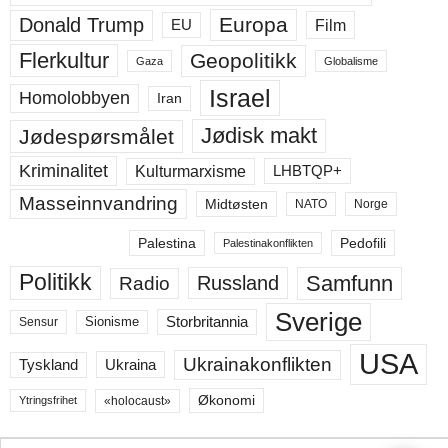
Europa
Donald Trump
Film
EU
Flerkultur
Geopolitikk
Gaza
Globalisme
Israel
Homolobbyen
Iran
Jødisk makt
Jødespørsmålet
Kriminalitet
LHBTQP+
Kulturmarxisme
Masseinnvandring
Midtøsten
NATO
Norge
Palestina
Pedofili
Palestinakonflikten
Politikk
Samfunn
Russland
Radio
Sverige
Storbritannia
Sensur
Sionisme
USA
Ukrainakonflikten
Ukraina
Tyskland
Økonomi
«holocaust»
Ytringsfrihet