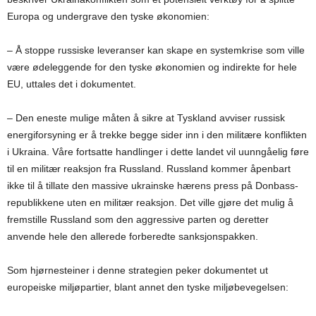
Europa og undergrave den tyske økonomien:
– Å stoppe russiske leveranser kan skape en systemkrise som ville
være ødeleggende for den tyske økonomien og indirekte for hele
EU, uttales det i dokumentet.
– Den eneste mulige måten å sikre at Tyskland avviser russisk
energiforsyning er å trekke begge sider inn i den militære konflikten
i Ukraina. Våre fortsatte handlinger i dette landet vil uunngåelig føre
til en militær reaksjon fra Russland. Russland kommer åpenbart
ikke til å tillate den massive ukrainske hærens press på Donbass-
republikkene uten en militær reaksjon. Det ville gjøre det mulig å
fremstille Russland som den aggressive parten og deretter
anvende hele den allerede forberedte sanksjonspakken.
Som hjørnesteiner i denne strategien peker dokumentet ut
europeiske miljøpartier, blant annet den tyske miljøbevegelsen: