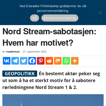
Ved å besøke Frihetskamp godkjenner du vår
personvernerklæring.
Hjem
Artikler
Nord Stream-sabotasjen: Hvem har motivet?
Ok
Personvernerklæring
ARTIKLER
OPINION
KOMMENTAR
Nord Stream-sabotasjen:
Hvem har motivet?
Av
russleman
-
27. september 2022
GEOPOLITIKK
Én bestemt aktør peker seg
ut som å ha et sterkt motiv for å sabotere
rørledningene Nord Stream 1 & 2.