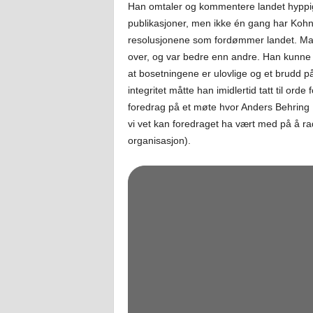
Han omtaler og kommentere landet hyppig i 
publikasjoner, men ikke én gang har Kohn 
resolusjonene som fordømmer landet. Man
over, og var bedre enn andre. Han kunne
at bosetningene er ulovlige og et brudd på 
integritet måtte han imidlertid tatt til ord
foredrag på et møte hvor Anders Behring Br
vi vet kan foredraget ha vært med på å radi
organisasjon).