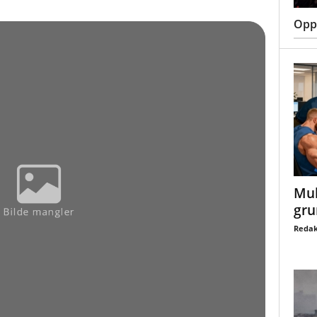
Oppt
Mul
gru
Redak