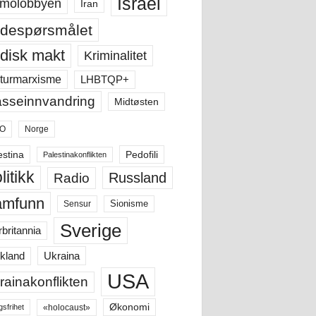
Israel
molobbyen
Iran
despørsmålet
disk makt
Kriminalitet
LHBTQP+
turmarxisme
sseinnvandring
Midtøsten
O
Norge
estina
Pedofili
Palestinakonflikten
litikk
Russland
Radio
amfunn
Sensur
Sionisme
Sverige
rbritannia
Ukraina
kland
USA
rainakonflikten
Økonomi
«holocaust»
gsfrihet