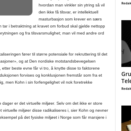
Redak
hvordan man vinkler sin ytring så vil
den ikke få tilsvar, er intellektuell
masturbasjon som krever en særs
an tar i betraktning at kravet om forbud skal gjelde nettopp
ytningen og fra tilsvarsmulighet; man vil med andre ord
seringen fører til større potensiale for rekruttering til det
asjoner», og at Den nordiske motstandsbevegelsen
etter beste evne får vi tro, å knytte disse to faktorene
Gru
eduksjonen forvises og konklusjonen fremstår som fra et
Tel
elig, men Kohn i sin forfengelighet vil nok foretrekke
Redak
re dager er det virtuelle miljøer. Selv om det ikke er store
t virtuelle miljøer disse radikaliseres i, sier Kohn og nevner
empel på det fysiske miljøet i Norge som får marsjere i