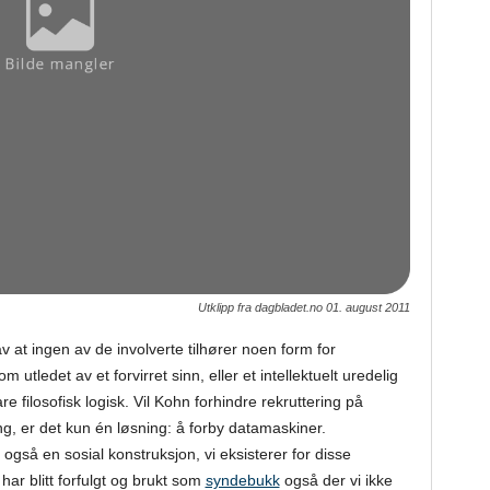
Utklipp fra dagbladet.no 01. august 2011
v at ingen av de involverte tilhører noen form for
utledet av et forvirret sinn, eller et intellektuelt uredelig
are filosofisk logisk. Vil Kohn forhindre rekruttering på
ng, er det kun én løsning: å forby datamaskiner.
 også en sosial konstruksjon, vi eksisterer for disse
har blitt forfulgt og brukt som
syndebukk
også der vi ikke