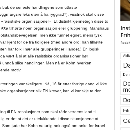
o bak de seneste handlingene som utløste
ggmargsrefleks uten å ha ryggrad?), visstnok skal disse
rasistiske organisasjoner». Et distinkt kjennetegn disse to
Ins
p
ikke
tilhørte noen organisasjon eller gruppering. Manshaus
Fri
otstandsbevegelsen, men ikke funnet egnet, mens tysk
 var kjent for de fra tidligere (med andre ord: han tilhørte
Redak
en har folk i nær alle grupperinger i landet.) En logisk
Akti
 da vært å si at alle rasistiske organisasjoner bør
å unngå slike handlinger. Men nå er Kohn hverken
Da
rende motiv.
Dem
De
rutteringen vanskeligere. Nå, 16 år etter forrige gang vi ikke
mo
iske organisasjoner slik FN krever, kan vi kanskje ta den
Do
Fil
ng til FN resolusjoner som skal råde verdens land til
g er det at det er utelukkende i disse situasjonene at
Ge
 Som jøde har Kohn naturlig nok også omtanke for Israel.