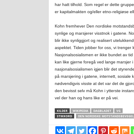
har hatt tilhold. Som regel er dette grup
er kapitalmakten og/eller etno-religiøse ell
Kohn fremhever Den nordiske motstandsb
synlige og marsjerer visstnok i gatene. 
blir ikke synliggjort og realisert utelukke
aspektet. Tiden jobber for oss, vi trenge
Nasjonalsosialismen er ikke bundet av tid 
kan like gjerne foregå ved lange marsjer i
nasjonalsosialismen igjen blir det styrend
på marsjering i gatene, internett, sosiale 
nødvendigvis visste at det var det de gjo
den bevisst selv må Kohn i ytterste instan
vel der han og hans like er på vei.
KILDER
WIKIPEDIA
DAGBLADET
VG
STIKKORD
DEN NORDISKE MOTSTANDSBEVEGE