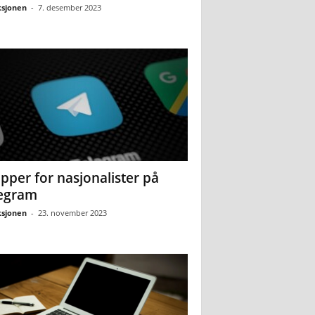
sjonen
-
7. desember 2023
pper for nasjonalister på
egram
sjonen
-
23. november 2023