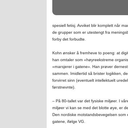
spesiell fetisj. Avviket blir komplett når m
de grupper som er utestengt fra meningsbr
forby det forbudte.
Kohn ønsker å fremheve to poeng: at digitali
han omtaler som «høyreekstreme organis
«marsjerer i gatene». Han prøver dernest, 
sammen. Imidlertid så brister logikken, d
forvirret sinn (eventuelt intellektuelt ured
førstnevnte).
– På 80-tallet var det fysiske miljøer. I vå
miljøer vi kan se med det blotte øye, er de
Den nordiske motstandsbevegelsen som eks
gatene, ifølge VG.