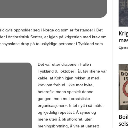
feldigvis oppholder seg i Norge og som er forstander i Det
Krig
r i Antirasistisk Senter, er igjen på krigsstien med krav om
mas
ensynsløse drap på to uskyldige personer i Tyskland som
Gjest
Det var etter drapene i Halle i
Tyskland 9. oktober i år, før likene var
kalde, at Kohn igjen rykket ut med
krav om forbud. Ikke mot hvite,
heterofile menn spesielt denne
gangen, men mot «rasistiske
organisasjoner». Intet nytt i så måte,
og kjedelig repetitivt. Å synse og
Boi
mene uten å bli utfordret, uten
sel
meningsbrytning, å vite at uansett