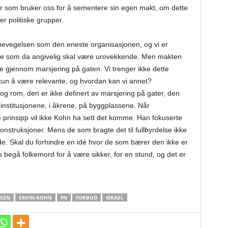
per som bruker oss for å sementere sin egen makt, om dette
er politiske grupper.
evegelsen som den eneste organisasjonen, og vi er
Noe som da angivelig skal være urovekkende. Men makten
nde gjennom marsjering på gaten. Vi trenger ikke dette
r kun å være relevante, og hvordan kan vi annet?
og rom, den er ikke definert av marsjering på gater, den
 institusjonene, i åkrene, på byggplassene. Når
e prinsipp vil ikke Kohn ha sett det komme. Han fokuserte
konstruksjoner. Mens de som bragte det til fullbyrdelse ikke
rde. Skal du forhindre en idé hvor de som bærer den ikke er
s begå folkemord for å være sikker, for en stund, og det er
LSEN
ERVIN KOHN
FN
FORBUD
ISRAEL