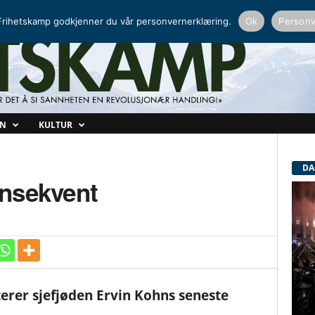
NORDISK RADIO
PEERTUBE
rihetskamp godkjenner du vår personvernerklæring.
Ok
Personv
ON
KULTUR
DA
nsekvent
er sjefjøden Ervin Kohns seneste