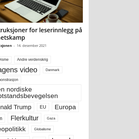
truksjoner for leserinnlegg på
hetskamp
sjonen
-
14. desember 2021
visme
Andre verdenskrig
gens video
Danmark
onstrasjon
n nordiske
tstandsbevegelsen
Europa
nald Trump
EU
Flerkultur
m
Gaza
opolitikk
Globalisme