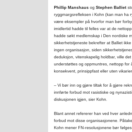
Phillip Manshaus
og
Stephen Balliet
st
ryggmargsrefleksen i Kohn (kan man ha ry
være eksempler på hvorfor man bør forby «
imidlertid hadde til felles var at de nettop
hadde søkt medlemskap i Den nordiske m
sikkerhetstjeneste bekrefter at Balliet ikke
ingen organisasjon, siden sikkerhetstjenest
deduksjon, vitenskapelig holdbar, ville det
understøttes og oppmuntres, nettopp for 
konsekvent, prinsippfast eller uten vikarie
– Vi bør inn og gjøre tiltak for å gjøre rek
innførte forbud mot rasistiske og nynazist
diskusjonen igjen, sier Kohn.
Blant annet refererer han ved hver anledni
forbud mot disse organisasjonene. Påtakeli
Kohn mener FN-resolusjonene bør følges.