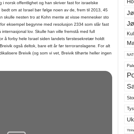
Ho
norsk offentlighet og han skriver fast for israelske
bedt om at Israel bør følge noen av de, frem til 2013, 45
Jø
 skulle nesten tro at Kohn mente at visse mennesker sto
Jø
 for eksempel begynne med resolusjon 2334 som slår fast
internasjonal lov. Skulle han ville fremstå med full
Kul
e for å forby hele Israel siden landets førstesekretær holdt
Ma
eivik også deltok, bare ett år før terroranslagene. For alt
kalisere Breivik (og som vi vet, Breivik tilhørte heller ingen
NAT
Pal
Po
S
Sto
Tys
Uk
Ytrin