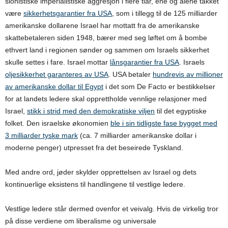
sionistiske imperialistiske aggresjon i flere tiår, ene og alene takket
være
sikkerhetsgarantier fra USA
, som i tillegg til de 125 milliarder
amerikanske dollarene Israel har mottatt fra de amerikanske
skattebetaleren siden 1948, bærer med seg løftet om å bombe
ethvert land i regionen sønder og sammen om Israels sikkerhet
skulle settes i fare. Israel mottar
lånsgarantier fra USA
. Israels
oljesikkerhet garanteres av USA
. USA betaler
hundrevis av millioner
av amerikanske dollar til Egypt
i det som De Facto er bestikkelser
for at landets ledere skal opprettholde vennlige relasjoner med
Israel,
stikk i strid med den demokratiske viljen
til det egyptiske
folket. Den israelske økonomien
ble i sin tidligste fase bygget med
3 milliarder tyske mark
(ca. 7 milliarder amerikanske dollar i
moderne penger) utpresset fra det beseirede Tyskland.
Med andre ord, jøder skylder opprettelsen av Israel og dets
kontinuerlige eksistens til handlingene til vestlige ledere.
Vestlige ledere står dermed ovenfor et veivalg. Hvis de virkelig tror
på disse verdiene om liberalisme og universale