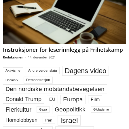
Instruksjoner for leserinnlegg på Frihetskamp
Redaksjonen
-
14. desember 2021
Dagens video
Aktivisme
Andre verdenskrig
Demonstrasjon
Danmark
Den nordiske motstandsbevegelsen
Europa
Donald Trump
Film
EU
Flerkultur
Geopolitikk
Gaza
Globalisme
Israel
Homolobbyen
Iran