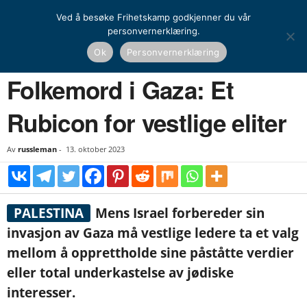
Ved å besøke Frihetskamp godkjenner du vår
personvernerklæring.
Hjem
Opinion
Kommentar
Folkemord i Gaza: Et Rubicon for vestlige eliter
Ok
Personvernerklæring
OPINION
KOMMENTAR
Folkemord i Gaza: Et
Rubicon for vestlige eliter
Av
russleman
-
13. oktober 2023
PALESTINA
Mens Israel forbereder sin
invasjon av Gaza må vestlige ledere ta et valg
mellom å opprettholde sine påståtte verdier
eller total underkastelse av jødiske
interesser.