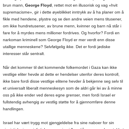
brun mann,
George Floyd
, rettet mot en illusorisk og vag «hvit
supremacisme», gir i dette øyeblikket inntrykk av å ha planer om å
fikle med hendene, plystre og se den andre veien mens titusener,
om ikke hundretusener, av brune menn, kvinner og barn nå står i
fare for å myrdes mens millioner fordrives. Og hvorfor? Fordi en
narkoman kriminell som George Floyd er mer verdt enn disse
utallige menneskene? Selvfølgelig ikke. Det er fordi jødiske
interesser står sentralt.
Når det kommer til det kommende folkemordet i Gaza kan ikke
vestlige eliter hevde at dette er hendelser utenfor deres kontroll,
ikke bare fordi disse vestlige elitene hevder å bekjenne seg selv til
et universalt liberalt menneskesyn som de aldri går lei av å minne
oss på ikke ender ved deres egne grenser, men fordi Israel er
fullstendig avhengig av vestlig støtte for å gjennomføre denne
handlingen.
Israel har vært trygg mot gjengjeldelse fra sine naboer for sin