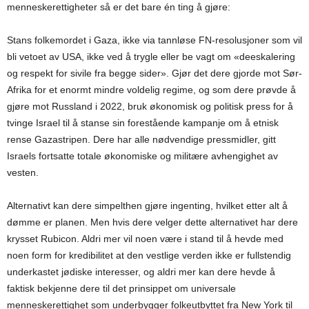
menneskerettigheter så er det bare én ting å gjøre:
Stans folkemordet i Gaza, ikke via tannløse FN-resolusjoner som vil
bli vetoet av USA, ikke ved å trygle eller be vagt om «deeskalering
og respekt for sivile fra begge sider». Gjør det dere gjorde mot Sør-
Afrika for et enormt mindre voldelig regime, og som dere prøvde å
gjøre mot Russland i 2022, bruk økonomisk og politisk press for å
tvinge Israel til å stanse sin forestående kampanje om å etnisk
rense Gazastripen. Dere har alle nødvendige pressmidler, gitt
Israels fortsatte totale økonomiske og militære avhengighet av
vesten.
Alternativt kan dere simpelthen gjøre ingenting, hvilket etter alt å
dømme er planen. Men hvis dere velger dette alternativet har dere
krysset Rubicon. Aldri mer vil noen være i stand til å hevde med
noen form for kredibilitet at den vestlige verden ikke er fullstendig
underkastet jødiske interesser, og aldri mer kan dere hevde å
faktisk bekjenne dere til det prinsippet om universale
menneskerettighet som underbygger folkeutbyttet fra New York til