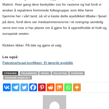
Malmö. Hver gang dere beskylder oss for rasisme og hat fordi vi
ønsker å repatriere fremmede folkegrupper som ikke hører
hjemme her i vårt land, så vil vi kaste dette øyeblikket tilbake i fjeset
på dere, fordi dere var medsammensvorne i et overgrep uendelig
verre enn noe vi har planer om å gjøre for å opprettholde et hvitt og
europeisk vesten.
Klokken tikker. På tide og gjøre et valg.
Les også:
Palestina/Israel-konflikten: Et lærerikt øyeblikk
STIKKORD
FOLKEMORD
ISRAEL
PALESTINA
SIONISME
SIONISME-ANBEFALT