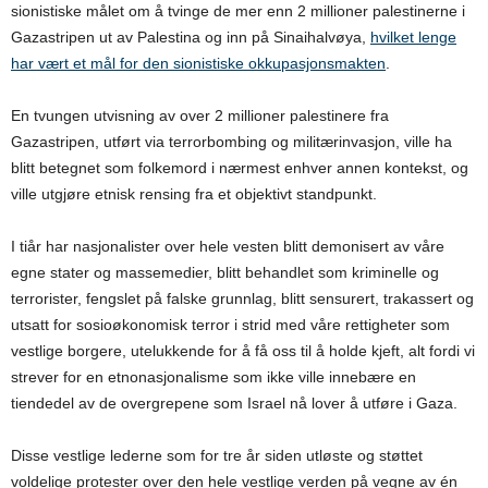
sionistiske målet om å tvinge de mer enn 2 millioner palestinerne i
Gazastripen ut av Palestina og inn på Sinaihalvøya,
hvilket lenge
har vært et mål for den sionistiske okkupasjonsmakten
.
En tvungen utvisning av over 2 millioner palestinere fra
Gazastripen, utført via terrorbombing og militærinvasjon, ville ha
blitt betegnet som folkemord i nærmest enhver annen kontekst, og
ville utgjøre etnisk rensing fra et objektivt standpunkt.
I tiår har nasjonalister over hele vesten blitt demonisert av våre
egne stater og massemedier, blitt behandlet som kriminelle og
terrorister, fengslet på falske grunnlag, blitt sensurert, trakassert og
utsatt for sosioøkonomisk terror i strid med våre rettigheter som
vestlige borgere, utelukkende for å få oss til å holde kjeft, alt fordi vi
strever for en etnonasjonalisme som ikke ville innebære en
tiendedel av de overgrepene som Israel nå lover å utføre i Gaza.
Disse vestlige lederne som for tre år siden utløste og støttet
voldelige protester over den hele vestlige verden på vegne av én