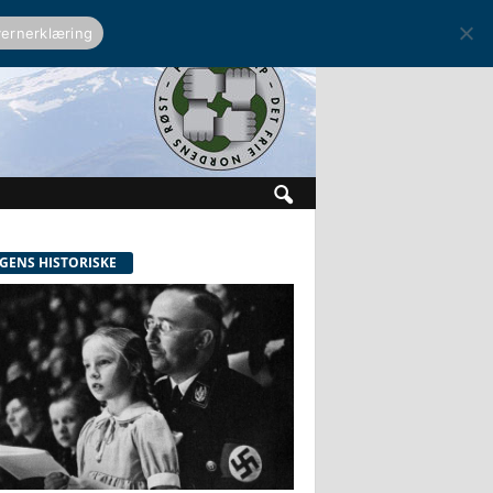
ernerklæring
GENS HISTORISKE