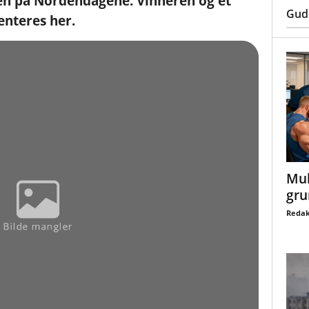
n på Nordendagene. Vinneren og et
Gud
enteres her.
Mul
gru
Redak