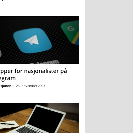
pper for nasjonalister på
egram
sjonen
-
23. november 2023