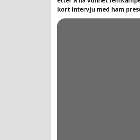
etter å ha vunnet femkampe
kort intervju med ham pres