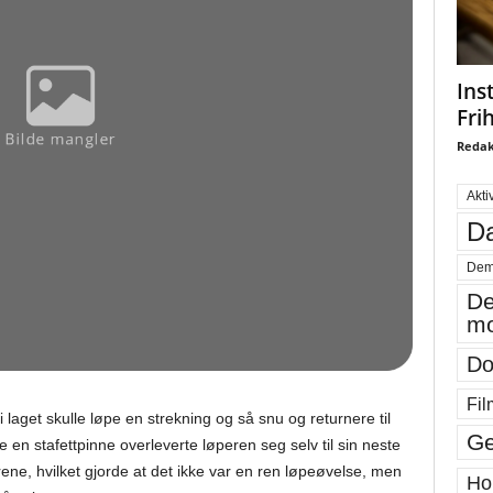
Ins
Fri
Redak
Akti
Da
Dem
De
mo
Do
Fil
i laget skulle løpe en strekning og så snu og returnere til
Ge
e en stafettpinne overleverte løperen seg selv til sin neste
e, hvilket gjorde at det ikke var en ren løpeøvelse, men
Ho