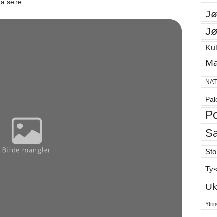
å seire.
Jø
Jø
Kul
Ma
NAT
Pal
Po
S
Sto
Tys
Uk
Ytrin