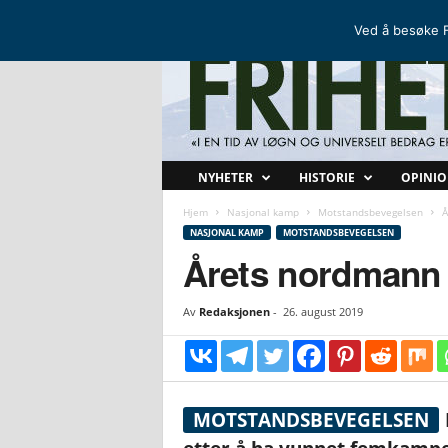
FRIHETSKAMP
DEN NORDISKE MOTSTANDSBEVEGELSEN
Ved å besøke F
F
NYHETER
HISTORIE
OPINI
r
i
Hjem
Nasjonal kamp
Motstandsbevegelsen
Å
h
NASJONAL KAMP
MOTSTANDSBEVEGELSEN
e
Årets nordmann
t
s
Av
Redaksjonen
-
26. august 2019
k
a
m
p
MOTSTANDSBEVEGELSEN