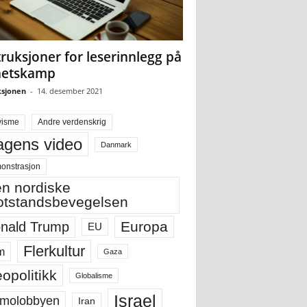
truksjoner for leserinnlegg på
hetskamp
sjonen
-
14. desember 2021
visme
Andre verdenskrig
gens video
Danmark
onstrasjon
n nordiske
tstandsbevegelsen
Europa
nald Trump
EU
Flerkultur
m
Gaza
opolitikk
Globalisme
Israel
molobbyen
Iran