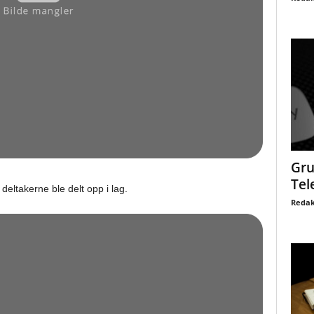
Gru
Tel
eltakerne ble delt opp i lag.
Redak