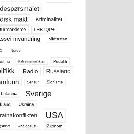
despørsmålet
disk makt
Kriminalitet
LHBTQP+
turmarxisme
sseinnvandring
Midtøsten
O
Norge
estina
Pedofili
Palestinakonflikten
litikk
Russland
Radio
amfunn
Sensur
Sionisme
Sverige
rbritannia
Ukraina
kland
USA
rainakonflikten
Økonomi
«holocaust»
gsfrihet