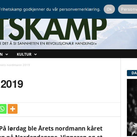
NORDISK RADIO
PEERTUBE
rihetskamp godkjenner du vår personvernerklæring.
Ok
Personv
ON
KULTUR
rets nordmann 2019
DA
 2019
På lørdag ble Årets nordmann kåret