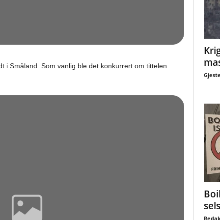
Krig
mas
 i Småland. Som vanlig ble det konkurrert om tittelen
Gjest
Boi
sel
Redak