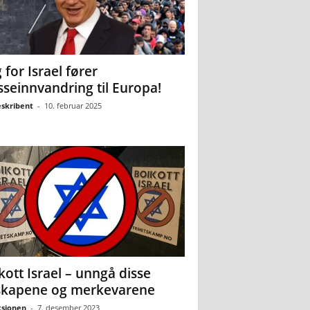
 for Israel fører
seinnvandring til Europa!
eskribent
-
10. februar 2025
kott Israel – unngå disse
skapene og merkevarene
sjonen
-
7. desember 2023