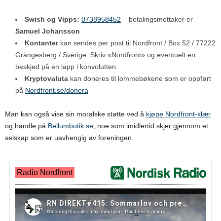
Swish og Vipps:
0738958452
– betalingsmottaker er
Samuel Johansson
Kontanter
kan sendes per post til Nordfront / Box 52 / 77222
Grängesberg / Sverige. Skriv «Nordfront» og eventuelt en
beskjed på en lapp i konvolutten.
Kryptovaluta
kan doneres til lommebøkene som er oppført
på
Nordfront.se/donera
Man kan også vise sin moralske støtte ved å
kjøpe Nordfront-klær
og handle på
Bellumbutik.se
, noe som imidlertid skjer gjennom et
selskap som er uavhengig av foreningen.