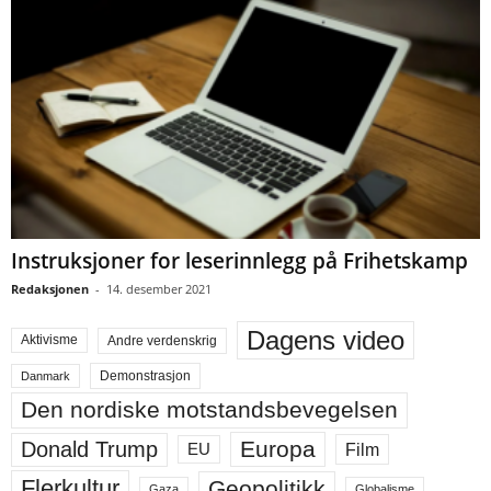
Instruksjoner for leserinnlegg på Frihetskamp
Redaksjonen
-
14. desember 2021
Dagens video
Aktivisme
Andre verdenskrig
Demonstrasjon
Danmark
Den nordiske motstandsbevegelsen
Europa
Donald Trump
Film
EU
Flerkultur
Geopolitikk
Gaza
Globalisme