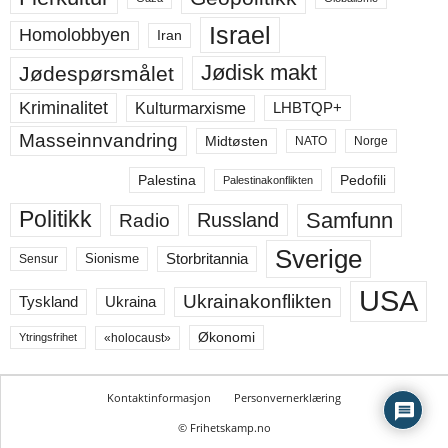
Israel
Homolobbyen
Iran
Jødisk makt
Jødespørsmålet
Kriminalitet
LHBTQP+
Kulturmarxisme
Masseinnvandring
Midtøsten
NATO
Norge
Palestina
Pedofili
Palestinakonflikten
Politikk
Samfunn
Russland
Radio
Sverige
Storbritannia
Sensur
Sionisme
USA
Ukrainakonflikten
Ukraina
Tyskland
Økonomi
«holocaust»
Ytringsfrihet
Kontaktinformasjon
Personvernerklæring
© Frihetskamp.no