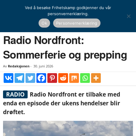
Ved å besøke Frihetskamp godkjenner du vår
personvernerklæring.
Hjem
Nasjonal kamp
Media
Radio Nordfront: Sommerferie og prepping
Ok
Personvernerklæring
NASJONAL KAMP
MEDIA
Radio Nordfront:
Sommerferie og prepping
Av
Redaksjonen
-
30. juni 2026
RADIO
Radio Nordfront er tilbake med
enda en episode der ukens hendelser blir
drøftet.