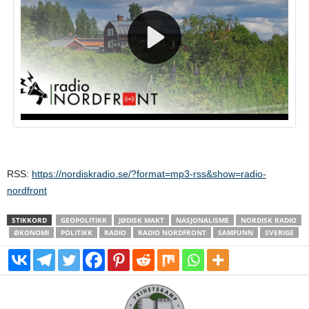
RSS:
https://nordiskradio.se/?format=mp3-rss&show=radio-
nordfront
STIKKORD
GEOPOLITIKK
JØDISK MAKT
NASJONALISME
NORDISK RADIO
ØKONOMI
POLITIKK
RADIO
RADIO NORDFRONT
SAMFUNN
SVERIGE