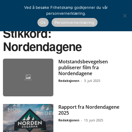
Ved å besøke Frihetskamp godkjenner du vår
personvernerklæring.
Ok
Personvernerklæring
Hjem
Stikkord
Nordendagene
Stikkord:
Nordendagene
Motstandsbevegelsen
publiserer film fra
Nordendagene
Redaksjonen
-
3. juli 2025
Rapport fra Nordendagene
2025
Redaksjonen
-
13. juni 2025