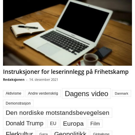
Instruksjoner for leserinnlegg på Frihetskamp
Redaksjonen
-
14. desember 2021
Dagens video
Aktivisme
Andre verdenskrig
Danmark
Demonstrasjon
Den nordiske motstandsbevegelsen
Europa
Donald Trump
Film
EU
Flerkultur
Geopolitikk
Gaza
Globalisme