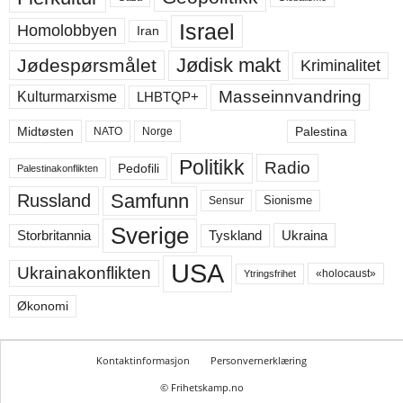
Israel
Homolobbyen
Iran
Jødisk makt
Jødespørsmålet
Kriminalitet
Masseinnvandring
LHBTQP+
Kulturmarxisme
Midtøsten
Palestina
NATO
Norge
Politikk
Radio
Pedofili
Palestinakonflikten
Samfunn
Russland
Sensur
Sionisme
Sverige
Ukraina
Storbritannia
Tyskland
USA
Ukrainakonflikten
«holocaust»
Ytringsfrihet
Økonomi
Kontaktinformasjon
Personvernerklæring
© Frihetskamp.no