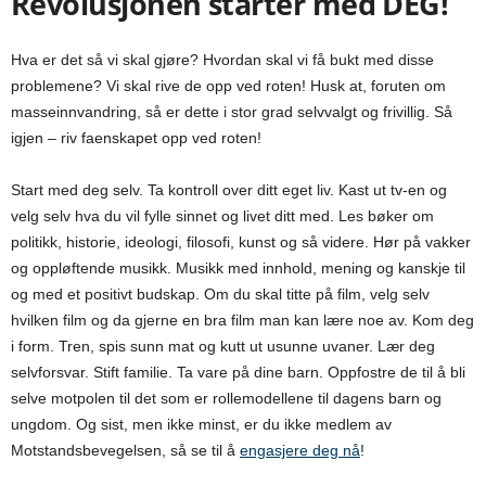
Revolusjonen starter med DEG!
Hva er det så vi skal gjøre? Hvordan skal vi få bukt med disse
problemene? Vi skal rive de opp ved roten! Husk at, foruten om
masseinnvandring, så er dette i stor grad selvvalgt og frivillig. Så
igjen – riv faenskapet opp ved roten!
Start med deg selv. Ta kontroll over ditt eget liv. Kast ut tv-en og
velg selv hva du vil fylle sinnet og livet ditt med. Les bøker om
politikk, historie, ideologi, filosofi, kunst og så videre. Hør på vakker
og oppløftende musikk. Musikk med innhold, mening og kanskje til
og med et positivt budskap. Om du skal titte på film, velg selv
hvilken film og da gjerne en bra film man kan lære noe av. Kom deg
i form. Tren, spis sunn mat og kutt ut usunne uvaner. Lær deg
selvforsvar. Stift familie. Ta vare på dine barn. Oppfostre de til å bli
selve motpolen til det som er rollemodellene til dagens barn og
ungdom. Og sist, men ikke minst, er du ikke medlem av
Motstandsbevegelsen, så se til å
engasjere deg nå
!