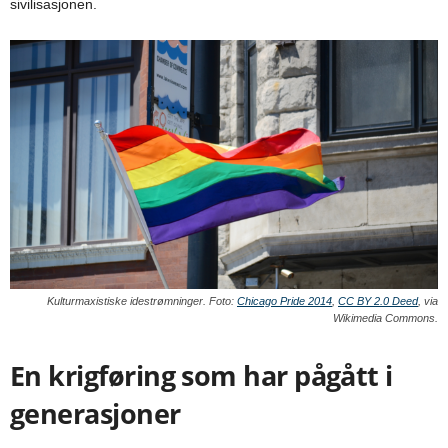
sivilisasjonen.
Kulturmaxistiske idestrømninger. Foto:
Chicago Pride 2014
,
CC BY 2.0 Deed
, via
Wikimedia Commons.
En krigføring som har pågått i
generasjoner