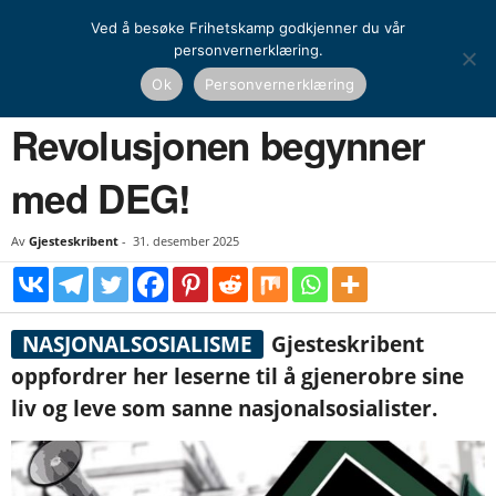
Ved å besøke Frihetskamp godkjenner du vår
personvernerklæring.
Hjem
Verdensanskuelse
Nasjonalsosialisme
Revolusjonen begynner med DEG!
Ok
Personvernerklæring
NASJONAL KAMP
VERDENSANSKUELSE
NASJONALSOSIALISME
OPINION
Revolusjonen begynner
med DEG!
Av
Gjesteskribent
-
31. desember 2025
NASJONALSOSIALISME
Gjesteskribent
oppfordrer her leserne til å gjenerobre sine
liv og leve som sanne nasjonalsosialister.