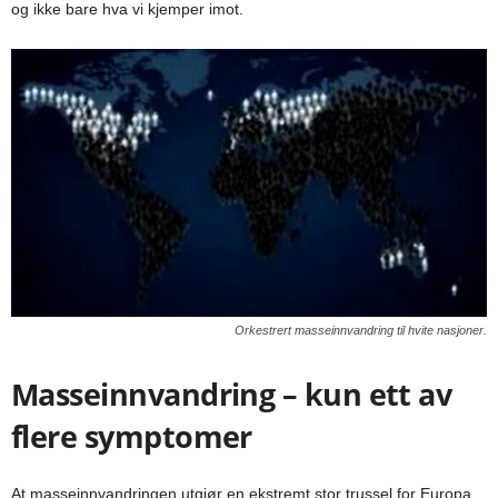
og ikke bare hva vi kjemper imot.
Orkestrert masseinnvandring til hvite nasjoner.
Masseinnvandring – kun ett av
flere symptomer
At masseinnvandringen utgjør en ekstremt stor trussel for Europa