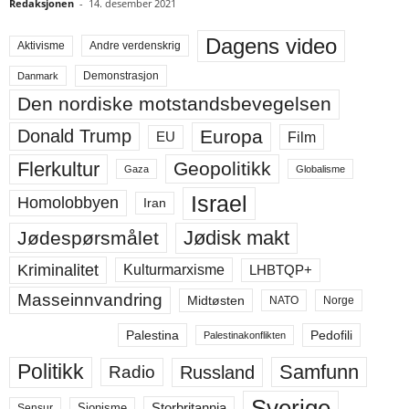
Redaksjonen
-
14. desember 2021
Dagens video
Aktivisme
Andre verdenskrig
Demonstrasjon
Danmark
Den nordiske motstandsbevegelsen
Europa
Donald Trump
Film
EU
Flerkultur
Geopolitikk
Gaza
Globalisme
Israel
Homolobbyen
Iran
Jødisk makt
Jødespørsmålet
Kriminalitet
LHBTQP+
Kulturmarxisme
Masseinnvandring
Midtøsten
NATO
Norge
Palestina
Pedofili
Palestinakonflikten
Politikk
Samfunn
Russland
Radio
Sverige
Storbritannia
Sensur
Sionisme