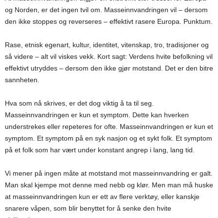
og Norden, er det ingen tvil om. Masseinnvandringen vil – dersom
den ikke stoppes og reverseres – effektivt rasere Europa. Punktum.
Rase, etnisk egenart, kultur, identitet, vitenskap, tro, tradisjoner og
så videre – alt vil viskes vekk. Kort sagt: Verdens hvite befolkning vil
effektivt utryddes – dersom den ikke gjør motstand. Det er den bitre
sannheten.
Hva som nå skrives, er det dog viktig å ta til seg.
Masseinnvandringen er kun et symptom. Dette kan hverken
understrekes eller repeteres for ofte. Masseinnvandringen er kun et
symptom. Et symptom på en syk nasjon og et sykt folk. Et symptom
på et folk som har vært under konstant angrep i lang, lang tid.
Vi mener på ingen måte at motstand mot masseinnvandring er galt.
Man skal kjempe mot denne med nebb og klør. Men man må huske
at masseinnvandringen kun er ett av flere verktøy, eller kanskje
snarere våpen, som blir benyttet for å senke den hvite