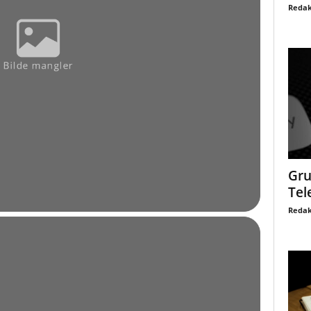
Redak
Gru
Tel
Redak