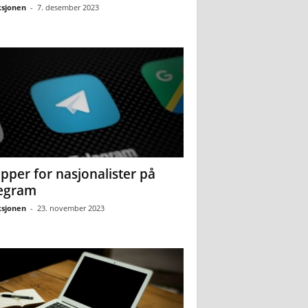
sjonen
-
7. desember 2023
pper for nasjonalister på
egram
sjonen
-
23. november 2023