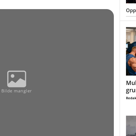
Oppt
Mul
gru
Redak