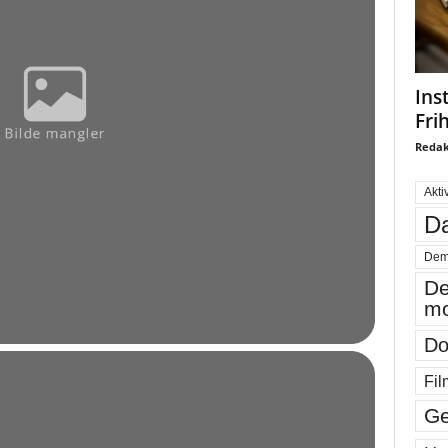
Ins
Fri
Redak
Akti
Da
Dem
De
mo
Do
Fil
Ge