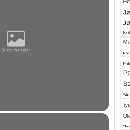
Ho
Jø
Jø
Kul
Ma
NAT
Pal
Po
S
Sto
Tys
Uk
Ytrin