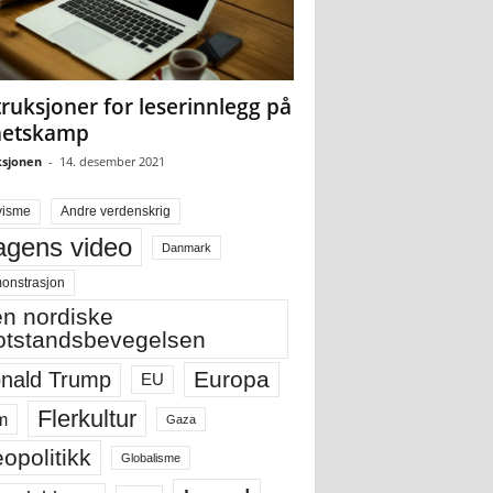
truksjoner for leserinnlegg på
hetskamp
sjonen
-
14. desember 2021
visme
Andre verdenskrig
gens video
Danmark
onstrasjon
n nordiske
tstandsbevegelsen
Europa
nald Trump
EU
Flerkultur
m
Gaza
opolitikk
Globalisme