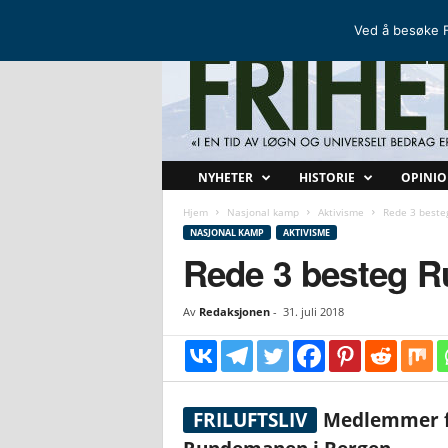
FRIHETSKAMP
DEN NORDISKE MOTSTANDSBEVEGELSEN
Ved å besøke F
F
NYHETER
HISTORIE
OPINI
r
i
Hjem
Nasjonal kamp
Aktivisme
Rede 3 best
h
NASJONAL KAMP
AKTIVISME
e
Rede 3 besteg 
t
s
Av
Redaksjonen
-
31. juli 2018
k
a
m
p
FRILUFTSLIV
Medlemmer fra