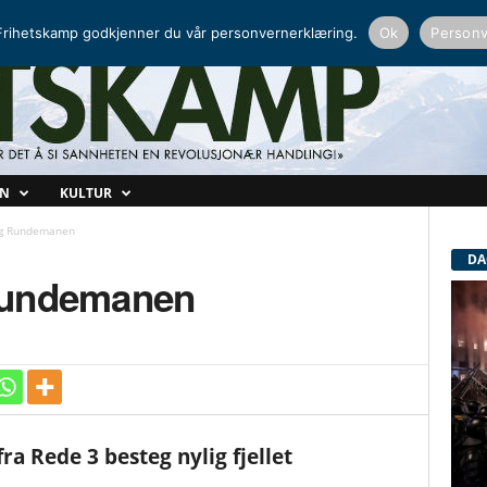
NORDISK RADIO
PEERTUBE
rihetskamp godkjenner du vår personvernerklæring.
Ok
Personv
ON
KULTUR
eg Rundemanen
DA
Rundemanen
 Rede 3 besteg nylig fjellet