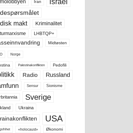
Israel
molobbyen
Iran
despørsmålet
disk makt
Kriminalitet
LHBTQP+
turmarxisme
sseinnvandring
Midtøsten
O
Norge
estina
Pedofili
Palestinakonflikten
litikk
Russland
Radio
amfunn
Sensur
Sionisme
Sverige
rbritannia
Ukraina
kland
USA
rainakonflikten
Økonomi
«holocaust»
gsfrihet