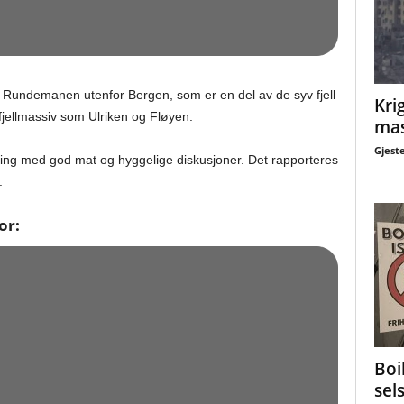
t Rundemanen utenfor Bergen, som er en del av de syv fjell
Krig
fjellmassiv som Ulriken og Fløyen.
mas
Gjest
atting med god mat og hyggelige diskusjoner. Det rapporteres
.
or:
Boi
sel