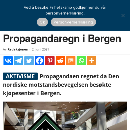
Ved å besøke Frihetskamp godkjenner du vår
personvernerklæring.
Hjem
Nasjonal kamp
Aktivisme
Propagandaregn i Bergen
Ok
Personvernerklæring
NASJONAL KAMP
AKTIVISME
Propagandaregn i Bergen
Av
Redaksjonen
-
2. juni 2021
AKTIVISME
Propagandaen regnet da Den
nordiske motstandsbevegelsen besøkte
kjøpesenter i Bergen.