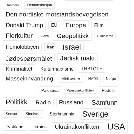
Demonstrasjon
Danmark
Den nordiske motstandsbevegelsen
Europa
Donald Trump
Film
EU
Flerkultur
Geopolitikk
Gaza
Globalisme
Israel
Homolobbyen
Iran
Jødisk makt
Jødespørsmålet
Kriminalitet
LHBTQP+
Kulturmarxisme
Masseinnvandring
Midtøsten
NATO
Norge
Palestina
Pedofili
Palestinakonflikten
Politikk
Samfunn
Russland
Radio
Sverige
Storbritannia
Sensur
Sionisme
USA
Ukrainakonflikten
Ukraina
Tyskland