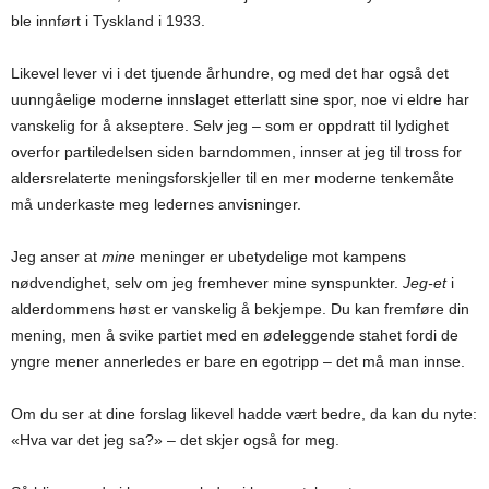
ble innført i Tyskland i 1933.
Likevel lever vi i det tjuende århundre, og med det har også det
uunngåelige moderne innslaget etterlatt sine spor, noe vi eldre har
vanskelig for å akseptere. Selv jeg – som er oppdratt til lydighet
overfor partiledelsen siden barndommen, innser at jeg til tross for
aldersrelaterte meningsforskjeller til en mer moderne tenkemåte
må underkaste meg ledernes anvisninger.
Jeg anser at
mine
meninger er ubetydelige mot kampens
nødvendighet, selv om jeg fremhever mine synspunkter.
Jeg-et
i
alderdommens høst er vanskelig å bekjempe. Du kan fremføre din
mening, men å svike partiet med en ødeleggende stahet fordi de
yngre mener annerledes er bare en egotripp – det må man innse.
Om du ser at dine forslag likevel hadde vært bedre, da kan du nyte:
«Hva var det jeg sa?» – det skjer også for meg.