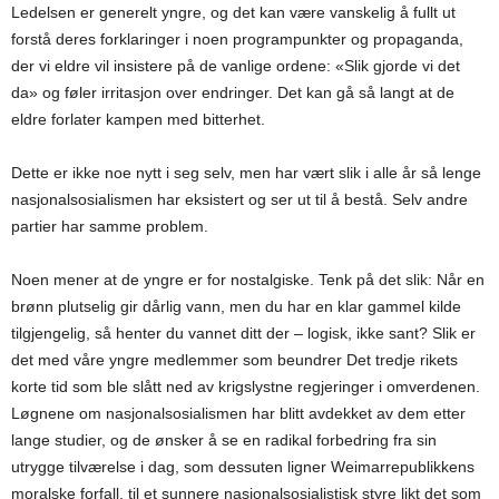
Ledelsen er generelt yngre, og det kan være vanskelig å fullt ut
forstå deres forklaringer i noen programpunkter og propaganda,
der vi eldre vil insistere på de vanlige ordene: «Slik gjorde vi det
da» og føler irritasjon over endringer. Det kan gå så langt at de
eldre forlater kampen med bitterhet.
Dette er ikke noe nytt i seg selv, men har vært slik i alle år så lenge
nasjonalsosialismen har eksistert og ser ut til å bestå. Selv andre
partier har samme problem.
Noen mener at de yngre er for nostalgiske. Tenk på det slik: Når en
brønn plutselig gir dårlig vann, men du har en klar gammel kilde
tilgjengelig, så henter du vannet ditt der – logisk, ikke sant? Slik er
det med våre yngre medlemmer som beundrer Det tredje rikets
korte tid som ble slått ned av krigslystne regjeringer i omverdenen.
Løgnene om nasjonalsosialismen har blitt avdekket av dem etter
lange studier, og de ønsker å se en radikal forbedring fra sin
utrygge tilværelse i dag, som dessuten ligner Weimarrepublikkens
moralske forfall, til et sunnere nasjonalsosialistisk styre likt det som