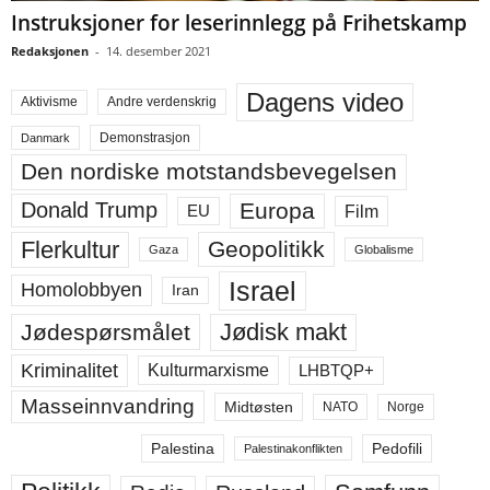
Instruksjoner for leserinnlegg på Frihetskamp
Redaksjonen
-
14. desember 2021
Dagens video
Aktivisme
Andre verdenskrig
Demonstrasjon
Danmark
Den nordiske motstandsbevegelsen
Europa
Donald Trump
Film
EU
Flerkultur
Geopolitikk
Gaza
Globalisme
Israel
Homolobbyen
Iran
Jødisk makt
Jødespørsmålet
Kriminalitet
LHBTQP+
Kulturmarxisme
Masseinnvandring
Midtøsten
NATO
Norge
Palestina
Pedofili
Palestinakonflikten