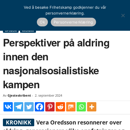
Ved å besøke Frihetskamp godkjenner du vår
personvernerklæring.
Hjem
Opinion
Kronikk
Perspektiver på aldring innen den nasjonalsosialistiske
Ok
Personvernerklæring
kampen
OPINION
KRONIKK
Perspektiver på aldring
innen den
nasjonalsosialistiske
kampen
Av
Gjesteskribent
-
2. september 2024
KRONIKK
Vera Oredsson resonnerer over