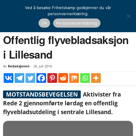
Ved å besøke Frihetskamp godkjenner du vår
personvernerklæring.
Hjem
Nasjonal kamp
Offentlig flyvebladsaksjon i Lillesand
Ok
Personvernerklæring
NASJONAL KAMP
Offentlig flyvebladsaksjon
i Lillesand
Av
Redaksjonen
-
26. juli 2016
MOTSTANDSBEVEGELSEN
Aktivister fra
Rede 2 gjennomførte lørdag en offentlig
flyvebladsutdeling i sentrale Lillesand.