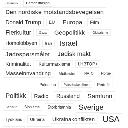
Demonstrasjon
Danmark
Den nordiske motstandsbevegelsen
Europa
Donald Trump
Film
EU
Flerkultur
Geopolitikk
Gaza
Globalisme
Israel
Homolobbyen
Iran
Jødisk makt
Jødespørsmålet
Kriminalitet
LHBTQP+
Kulturmarxisme
Masseinnvandring
Midtøsten
NATO
Norge
Palestina
Pedofili
Palestinakonflikten
Politikk
Samfunn
Russland
Radio
Sverige
Storbritannia
Sensur
Sionisme
USA
Ukrainakonflikten
Ukraina
Tyskland