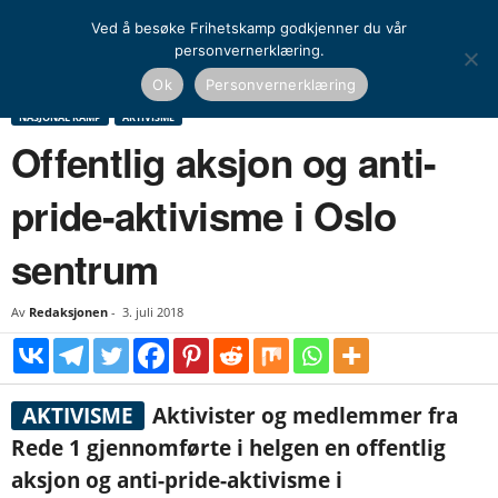
Ved å besøke Frihetskamp godkjenner du vår
personvernerklæring.
Hjem
Nasjonal kamp
Aktivisme
Offentlig aksjon og anti-pride-aktivisme i Oslo
Ok
Personvernerklæring
sentrum
NASJONAL KAMP
AKTIVISME
Offentlig aksjon og anti-
pride-aktivisme i Oslo
sentrum
Av
Redaksjonen
-
3. juli 2018
AKTIVISME
Aktivister og medlemmer fra
Rede 1 gjennomførte i helgen en offentlig
aksjon og anti-pride-aktivisme i