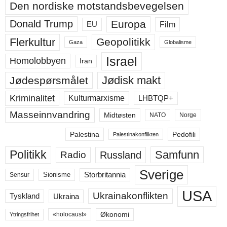
Den nordiske motstandsbevegelsen
Europa
Donald Trump
Film
EU
Flerkultur
Geopolitikk
Gaza
Globalisme
Israel
Homolobbyen
Iran
Jødisk makt
Jødespørsmålet
Kriminalitet
LHBTQP+
Kulturmarxisme
Masseinnvandring
Midtøsten
NATO
Norge
Palestina
Pedofili
Palestinakonflikten
Politikk
Samfunn
Russland
Radio
Sverige
Storbritannia
Sensur
Sionisme
USA
Ukrainakonflikten
Ukraina
Tyskland
Økonomi
«holocaust»
Ytringsfrihet