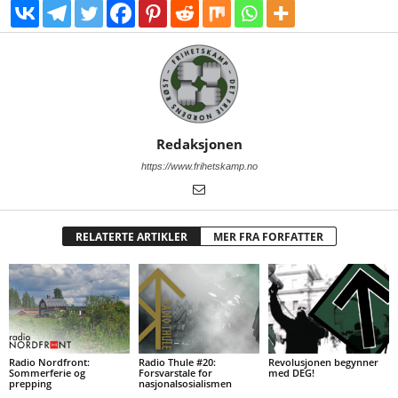
Redaksjonen
https://www.frihetskamp.no
RELATERTE ARTIKLER
MER FRA FORFATTER
Radio Nordfront:
Radio Thule #20:
Revolusjonen begynner
Sommerferie og
Forsvarstale for
med DEG!
prepping
nasjonalsosialismen