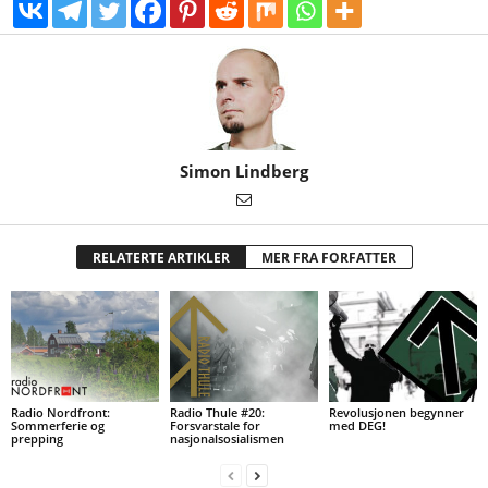
Simon Lindberg
RELATERTE ARTIKLER
MER FRA FORFATTER
Radio Nordfront:
Radio Thule #20:
Revolusjonen begynner
Sommerferie og
Forsvarstale for
med DEG!
prepping
nasjonalsosialismen