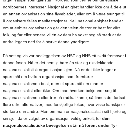
nordboernes interesser. Nasjonal enighet handler ikke om å dele ut
en annen organisasjon sine flyveblader, eller om å være tvunget til
å organisere felles manifestasjoner. Nei, nasjonal enighet handler
om at enhver organisasjon går den veien de tror er best for vårt
folk, og før eller senere vil én av dem ha vokst seg så sterk at de
andre legges ned for å styrke denne ytterligere.
På sett og vis var nedleggelsen av NSF og NNS ett skritt fremover i
denne fasen. Nå er det nemlig bare én stor og riksdekkende
nasjonalsosialistisk organisasjon igjen. Nå er det ikke lenger et
spørsmål om hvilken organisasjon som fremfører
nasjonalsosialismen best, men et spørsmål om man er
nasjonalsosialist eller ikke. Om man hverken bekjenner seg til
nasjonalsosialismen eller tror på radikal kamp, så finnes det fortsatt
flere ulike alternativer, med forskjellige fokus, hvor visse kanskje er
sterkere enn andre. Men om man er nasjonalsosialist i sitt hjerte og
sin sjel, da er valget av organisasjon veldig enkelt, for
den
nasjonalsosialistiske bevegelsen står nå forent under Tyr-