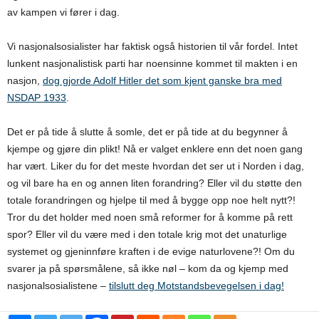
av kampen vi fører i dag.
Vi nasjonalsosialister har faktisk også historien til vår fordel. Intet
lunkent nasjonalistisk parti har noensinne kommet til makten i en
nasjon,
dog gjorde Adolf Hitler det som kjent ganske bra med
NSDAP 1933
.
Det er på tide å slutte å somle, det er på tide at du begynner å
kjempe og gjøre din plikt! Nå er valget enklere enn det noen gang
har vært. Liker du for det meste hvordan det ser ut i Norden i dag,
og vil bare ha en og annen liten forandring? Eller vil du støtte den
totale forandringen og hjelpe til med å bygge opp noe helt nytt?!
Tror du det holder med noen små reformer for å komme på rett
spor? Eller vil du være med i den totale krig mot det unaturlige
systemet og gjeninnføre kraften i de evige naturlovene?! Om du
svarer ja på spørsmålene, så ikke nøl – kom da og kjemp med
nasjonalsosialistene –
tilslutt deg Motstandsbevegelsen i dag!