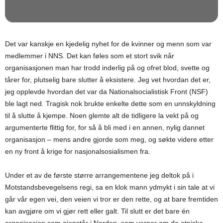
Det var kanskje en kjedelig nyhet for de kvinner og menn som var
medlemmer i NNS. Det kan føles som et stort svik når
organisasjonen man har trodd inderlig på og ofret blod, svette og
tårer for, plutselig bare slutter å eksistere. Jeg vet hvordan det er,
jeg opplevde hvordan det var da Nationalsocialistisk Front (NSF)
ble lagt ned. Tragisk nok brukte enkelte dette som en unnskyldning
til å slutte å kjempe. Noen glemte alt de tidligere la vekt på og
argumenterte flittig for, for så å bli med i en annen, nylig dannet
organisasjon – mens andre gjorde som meg, og søkte videre etter
en ny front å krige for nasjonalsosialismen fra.
Under et av de første større arrangementene jeg deltok på i
Motstandsbevegelsens regi, sa en klok mann ydmykt i sin tale at vi
går vår egen vei, den veien vi tror er den rette, og at bare fremtiden
kan avgjøre om vi gjør rett eller galt. Til slutt er det bare én
organisasjon som gjenstår i Norden, som verner om de etniske