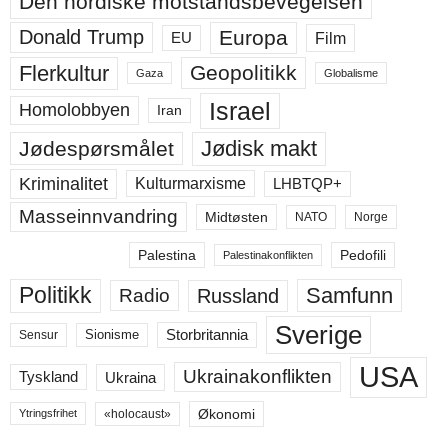
Den nordiske motstandsbevegelsen
Europa
Donald Trump
Film
EU
Flerkultur
Geopolitikk
Gaza
Globalisme
Israel
Homolobbyen
Iran
Jødisk makt
Jødespørsmålet
Kriminalitet
LHBTQP+
Kulturmarxisme
Masseinnvandring
Midtøsten
NATO
Norge
Palestina
Pedofili
Palestinakonflikten
Politikk
Samfunn
Russland
Radio
Sverige
Storbritannia
Sensur
Sionisme
USA
Ukrainakonflikten
Ukraina
Tyskland
Økonomi
«holocaust»
Ytringsfrihet