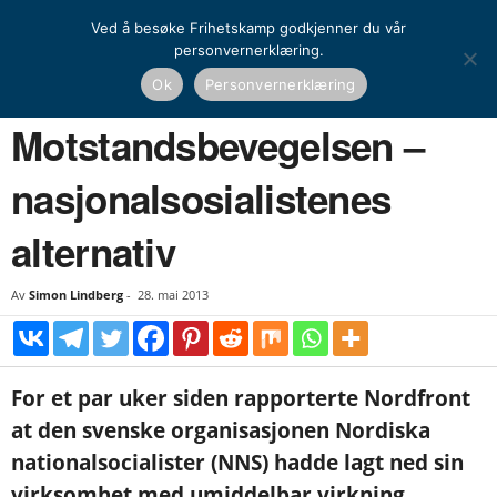
Ved å besøke Frihetskamp godkjenner du vår
personvernerklæring.
Hjem
Nasjonal kamp
Motstandsbevegelsen – nasjonalsosialistenes alternativ
Ok
Personvernerklæring
NASJONAL KAMP
Motstandsbevegelsen –
nasjonalsosialistenes
alternativ
Av
Simon Lindberg
-
28. mai 2013
For et par uker siden rapporterte Nordfront
at den svenske organisasjonen Nordiska
nationalsocialister (NNS) hadde lagt ned sin
virksomhet med umiddelbar virkning.