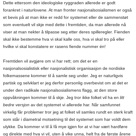
Dette ettersom den ideologiske ryggraden allerede er godt
forankret i naturlovene. At man fronter nasjonalsosialismen er også
et bevis på at man ikke er redd for systemet eller de sammenstøt
som eventuelt vil skje med dette i fremtiden, da man allerede nå
viser at man nekter å tilpasse seg etter deres spilleregler. Fienden
skal ikke bestemme hva vi skal kalle oss, hva vi skal tro på eller
hvilke vi skal konstatere er rasens fiende nummer én!
Fremtiden vil avgjøre om vi har rett; om det er en
nasjonalsosialistisk eller nasjonalistisk organisasjon de nordiske
folkemassene kommer til å samle seg under. Jeg er naturligvis
partisk og selvklart er jeg derfor personlig overbevist om at det er
under den radikale nasjonalsosialismens flagg, at den store
oppvåkningen kommer til å skje. Jeg tror ikke folket vil ha en
litt
bedre versjon
av det systemet vi allerede har. Når samfunnet
virkelig får problemer tror jeg at folket vil samles rundt en sterk kraft
som står i diametral motsetning til det systemet som har voldt dem
ulykke. Da kommer vi til å få mye igjen for at vi har vært hardføre
og direkte med hva vi vil, uten å vike unna, helt fra de første årene