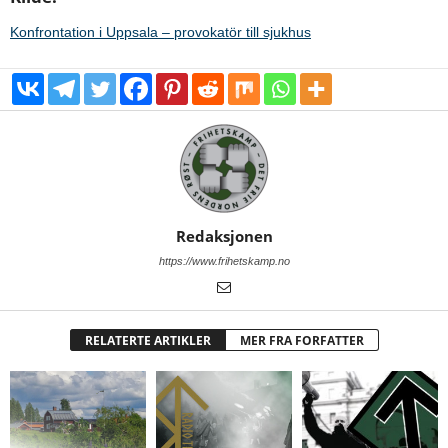
Konfrontation i Uppsala – provokatör till sjukhus
Redaksjonen
https://www.frihetskamp.no
RELATERTE ARTIKLER
MER FRA FORFATTER