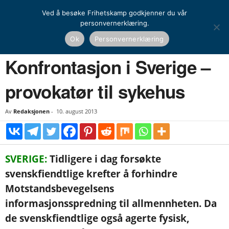
Ved å besøke Frihetskamp godkjenner du vår
personvernerklæring.
Hjem
Nasjonal kamp
Konfrontasjon i Sverige – provokatør til sykehus
Ok
Personvernerklæring
NASJONAL KAMP
Konfrontasjon i Sverige –
provokatør til sykehus
Av
Redaksjonen
-
10. august 2013
SVERIGE:
Tidligere i dag forsøkte
svenskfiendtlige krefter å forhindre
Motstandsbevegelsens
informasjonsspredning til allmennheten. Da
de svenskfiendtlige også agerte fysisk,