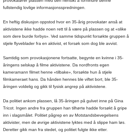
provokatører plassen med den hensikt å forhindre denne
fullstendig lovlige informasjonsspredningen.
En heftig diskusjon oppstod hvor en 35-årig provokatør anså at
aktivistene ikke hadde noen rett til å være på plassen og at «slike
som dere burde forbys». Ved samme tidspunkt forsøkte gruppen å
stjele flyveblader fra en aktivist, et forsøk som dog ble avvist.
Samtidig som provokasjonene fortsatte, begynte en kvinne i 35-
åringens selskap å filme aktivistene. Da nordfronts egen
kameramann filmet henne «tilbake», forsøkte hun å stjele
filmkameraet hans. Da hånden hennes ble viftet bort, ble 35-
åringen voldelig og gikk til fysisk angrep på aktivistene.
Da politiet ankom plassen, lå 35-åringen på gulvet inne på Gina
Tricot. Ingen andre fra gruppen han tilhørte hadde forsøkt å gripe
inn i slagsmålet. Politiet pågrep en av Motstandsbevegelsens
aktivister, men de øvrige aktivistene lyktes med å slippe ham løs.
Deretter gikk man fra stedet, og politiet fulgte ikke etter.