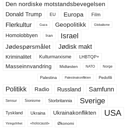
Den nordiske motstandsbevegelsen
Europa
Donald Trump
Film
EU
Flerkultur
Geopolitikk
Gaza
Globalisme
Israel
Homolobbyen
Iran
Jødisk makt
Jødespørsmålet
Kriminalitet
LHBTQP+
Kulturmarxisme
Masseinnvandring
Midtøsten
NATO
Norge
Palestina
Pedofili
Palestinakonflikten
Politikk
Samfunn
Russland
Radio
Sverige
Storbritannia
Sensur
Sionisme
USA
Ukrainakonflikten
Ukraina
Tyskland
Økonomi
«holocaust»
Ytringsfrihet