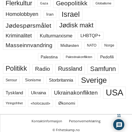
Flerkultur
Geopolitikk
Gaza
Globalisme
Israel
Homolobbyen
Iran
Jødisk makt
Jødespørsmålet
Kriminalitet
LHBTQP+
Kulturmarxisme
Masseinnvandring
Midtøsten
NATO
Norge
Palestina
Pedofili
Palestinakonflikten
Politikk
Samfunn
Russland
Radio
Sverige
Storbritannia
Sensur
Sionisme
USA
Ukrainakonflikten
Ukraina
Tyskland
Økonomi
«holocaust»
Ytringsfrihet
11
Kontaktinformasjon
Personvernerklæring
© Frihetskamp.no