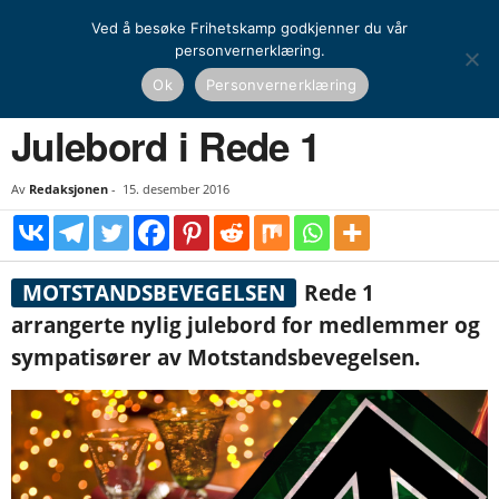
Ved å besøke Frihetskamp godkjenner du vår
personvernerklæring.
Hjem
Nasjonal kamp
Aktivisme
Julebord i Rede 1
Ok
Personvernerklæring
NASJONAL KAMP
AKTIVISME
Julebord i Rede 1
Av
Redaksjonen
-
15. desember 2016
MOTSTANDSBEVEGELSEN
Rede 1
arrangerte nylig julebord for medlemmer og
sympatisører av Motstandsbevegelsen.