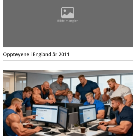
Opptøyene i England år 2011