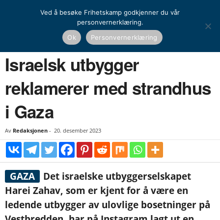
Ved å besøke Frihetskamp godkjenner du vår
personvernerklæring.
Hjem
Nyheter
Israelsk utbygger reklamerer med strandhus i Gaza
Ok
Personvernerklæring
NYHETER
UTENRIKS
Israelsk utbygger
reklamerer med strandhus
i Gaza
Av
Redaksjonen
-
20. desember 2023
GAZA
Det israelske utbyggerselskapet
Harei Zahav, som er kjent for å være en
ledende utbygger av ulovlige bosetninger på
Vestbredden, har på Instagram lagt ut en