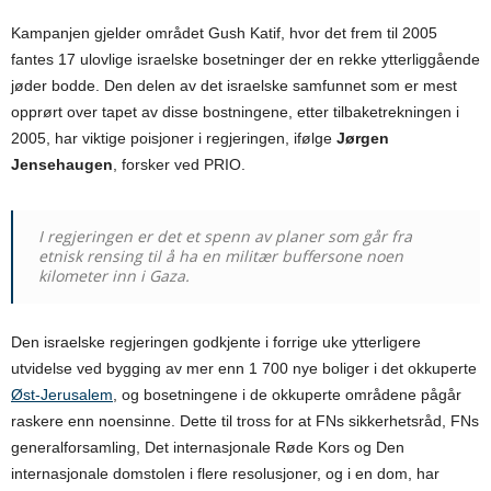
Kampanjen gjelder området Gush Katif, hvor det frem til 2005
fantes 17 ulovlige israelske bosetninger der en rekke ytterliggående
jøder bodde. Den delen av det israelske samfunnet som er mest
opprørt over tapet av disse bostningene, etter tilbaketrekningen i
2005, har viktige poisjoner i regjeringen, ifølge
Jørgen
Jensehaugen
, forsker ved PRIO.
I regjeringen er det et spenn av planer som går fra
etnisk rensing til å ha en militær buffersone noen
kilometer inn i Gaza.
Den israelske regjeringen godkjente i forrige uke ytterligere
utvidelse ved bygging av mer enn 1 700 nye boliger i det okkuperte
Øst-Jerusalem
, og bosetningene i de okkuperte områdene pågår
raskere enn noensinne. Dette til tross for at FNs sikkerhetsråd, FNs
generalforsamling, Det internasjonale Røde Kors og Den
internasjonale domstolen i flere resolusjoner, og i en dom, har