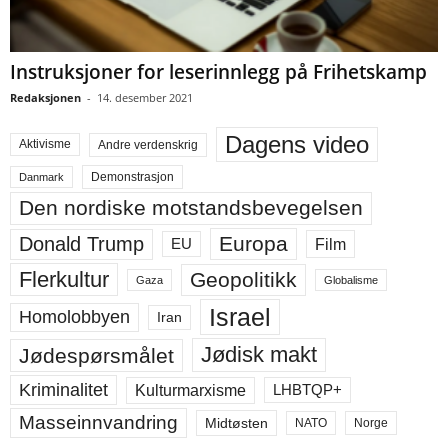
Instruksjoner for leserinnlegg på Frihetskamp
Redaksjonen
-
14. desember 2021
Dagens video
Aktivisme
Andre verdenskrig
Demonstrasjon
Danmark
Den nordiske motstandsbevegelsen
Europa
Donald Trump
Film
EU
Flerkultur
Geopolitikk
Gaza
Globalisme
Israel
Homolobbyen
Iran
Jødisk makt
Jødespørsmålet
Kriminalitet
LHBTQP+
Kulturmarxisme
Masseinnvandring
Midtøsten
NATO
Norge