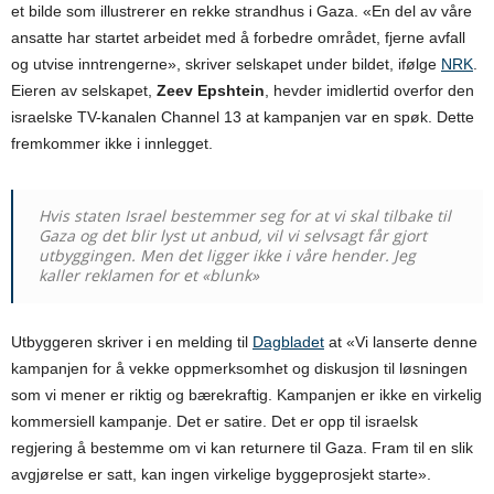
et bilde som illustrerer en rekke strandhus i Gaza. «En del av våre
ansatte har startet arbeidet med å forbedre området, fjerne avfall
og utvise inntrengerne», skriver selskapet under bildet, ifølge
NRK
.
Eieren av selskapet,
Zeev Epshtein
, hevder imidlertid overfor den
israelske TV-kanalen Channel 13 at kampanjen var en spøk. Dette
fremkommer ikke i innlegget.
Hvis staten Israel bestemmer seg for at vi skal tilbake til
Gaza og det blir lyst ut anbud, vil vi selvsagt får gjort
utbyggingen. Men det ligger ikke i våre hender. Jeg
kaller reklamen for et «blunk»
Utbyggeren skriver i en melding til
Dagbladet
at «Vi lanserte denne
kampanjen for å vekke oppmerksomhet og diskusjon til løsningen
som vi mener er riktig og bærekraftig. Kampanjen er ikke en virkelig
kommersiell kampanje. Det er satire. Det er opp til israelsk
regjering å bestemme om vi kan returnere til Gaza. Fram til en slik
avgjørelse er satt, kan ingen virkelige byggeprosjekt starte».