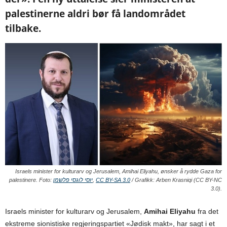
palestinerne aldri bør få landområdet
tilbake.
Israels minister for kulturarv og Jerusalem, Amihai Eliyahu, ønsker å rydde Gaza for
palestinere. Foto:
יוסי לוגסי פלשמן
,
CC BY-SA 3.0
/ Grafikk: Arben Krasniqi (CC BY-NC
3.0).
Israels minister for kulturarv og Jerusalem,
Amihai Eliyahu
fra det
ekstreme sionistiske regjeringspartiet
«
Jødisk makt
»
, har sagt i et