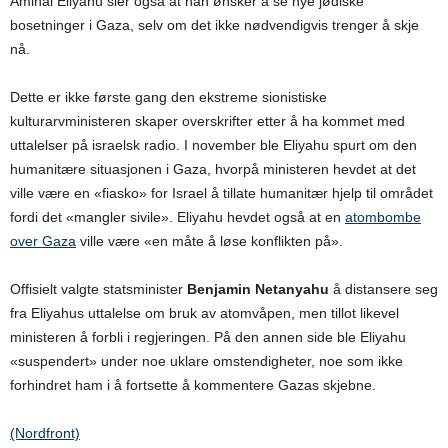
Amihai Eliyahu sier også at han ønsker å se nye jødiske
bosetninger i Gaza, selv om det ikke nødvendigvis trenger å skje
nå.
Dette er ikke første gang den ekstreme sionistiske
kulturarvministeren skaper overskrifter etter å ha kommet med
uttalelser på israelsk radio. I november ble Eliyahu spurt om den
humanitære situasjonen i Gaza, hvorpå ministeren hevdet at det
ville være en
«
fiasko
»
for Israel å tillate humanitær hjelp til området
fordi det
«
mangler sivile
»
. Eliyahu hevdet også at en
atombombe
over Gaza
ville være «en måte å løse konflikten på».
Offisielt valgte statsminister
Benjamin Netanyahu
å distansere seg
fra Eliyahus uttalelse om bruk av atomvåpen, men tillot likevel
ministeren å forbli i regjeringen. På den annen side ble Eliyahu
«suspendert» under noe uklare omstendigheter, noe som ikke
forhindret ham i å fortsette å kommentere Gazas skjebne.
(Nordfront)