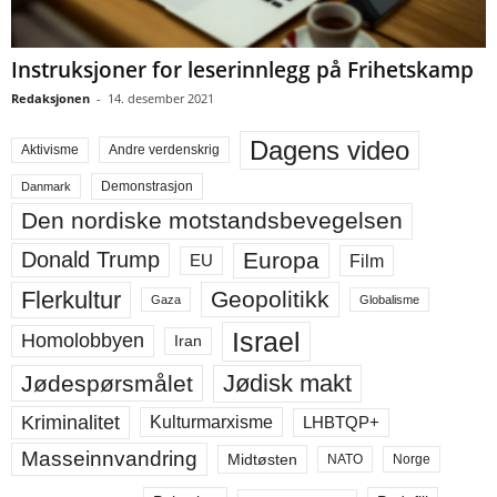
Instruksjoner for leserinnlegg på Frihetskamp
Redaksjonen
-
14. desember 2021
Dagens video
Aktivisme
Andre verdenskrig
Demonstrasjon
Danmark
Den nordiske motstandsbevegelsen
Europa
Donald Trump
Film
EU
Flerkultur
Geopolitikk
Gaza
Globalisme
Israel
Homolobbyen
Iran
Jødisk makt
Jødespørsmålet
Kriminalitet
LHBTQP+
Kulturmarxisme
Masseinnvandring
Midtøsten
NATO
Norge