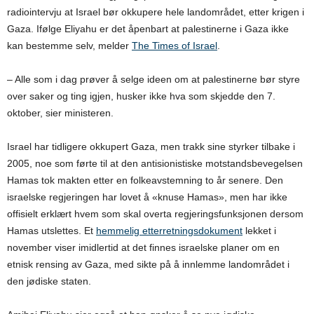
radiointervju at Israel bør okkupere hele landområdet, etter krigen i
Gaza. Ifølge Eliyahu er det åpenbart at palestinerne i Gaza ikke
kan bestemme selv, melder
The Times of Israel
.
– Alle som i dag prøver å selge ideen om at palestinerne bør styre
over saker og ting igjen, husker ikke hva som skjedde den 7.
oktober, sier ministeren.
Israel har tidligere okkupert Gaza, men trakk sine styrker tilbake i
2005, noe som førte til at den antisionistiske motstandsbevegelsen
Hamas tok makten etter en folkeavstemning to år senere. Den
israelske regjeringen har lovet å «knuse Hamas», men har ikke
offisielt erklært hvem som skal overta regjeringsfunksjonen dersom
Hamas utslettes. Et
hemmelig etterretningsdokument
lekket i
november viser imidlertid at det finnes israelske planer om en
etnisk rensing av Gaza, med sikte på å innlemme landområdet i
den jødiske staten.