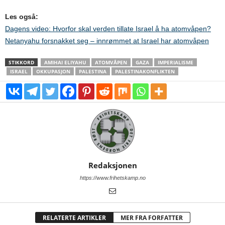
Les også:
Dagens video: Hvorfor skal verden tillate Israel å ha atomvåpen?
Netanyahu forsnakket seg – innrømmet at Israel har atomvåpen
STIKKORD
AMIHAI ELIYAHU
ATOMVÅPEN
GAZA
IMPERIALISME
ISRAEL
OKKUPASJON
PALESTINA
PALESTINAKONFLIKTEN
Redaksjonen
https://www.frihetskamp.no
RELATERTE ARTIKLER
MER FRA FORFATTER