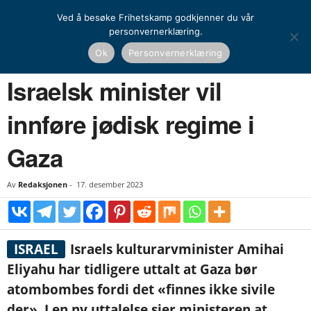
Ved å besøke Frihetskamp godkjenner du vår
personvernerklæring.
Hjem
Nyheter
Israelsk minister vil innføre jødisk regime i Gaza
Ok
Personvernerklæring
NYHETER
UTENRIKS
Israelsk minister vil
innføre jødisk regime i
Gaza
Av
Redaksjonen
-
17. desember 2023
ISRAEL
Israels kulturarvminister Amihai
Eliyahu har tidligere uttalt at Gaza bør
atombombes fordi det «finnes ikke sivile
der». I en ny uttalelse sier ministeren at