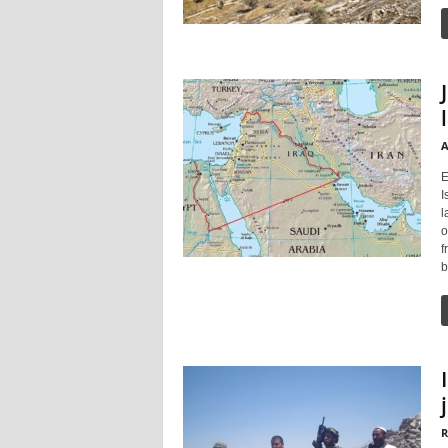
A
E
I
l
o
f
b
R