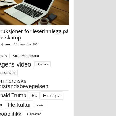
truksjoner for leserinnlegg på
hetskamp
sjonen
-
14. desember 2021
visme
Andre verdenskrig
gens video
Danmark
onstrasjon
n nordiske
tstandsbevegelsen
Europa
nald Trump
EU
Flerkultur
m
Gaza
opolitikk
Globalisme