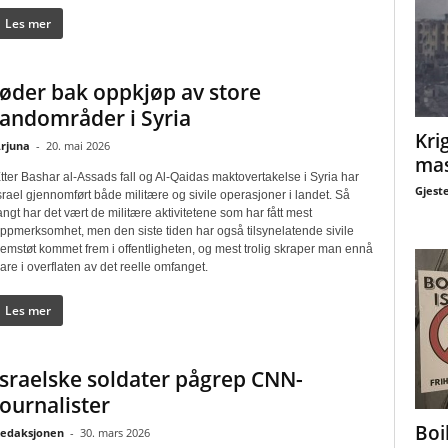
Les mer
Jøder bak oppkjøp av store
landområder i Syria
Krig
rjuna
-
20. mai 2026
mas
tter Bashar al-Assads fall og Al-Qaidas maktovertakelse i Syria har
Gjest
srael gjennomført både militære og sivile operasjoner i landet. Så
angt har det vært de militære aktivitetene som har fått mest
ppmerksomhet, men den siste tiden har også tilsynelatende sivile
remstøt kommet frem i offentligheten, og mest trolig skraper man ennå
are i overflaten av det reelle omfanget.
Les mer
Israelske soldater pågrep CNN-
journalister
Boi
edaksjonen
-
30. mars 2026