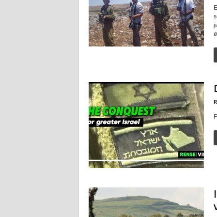
E
s
j
ø
R
F