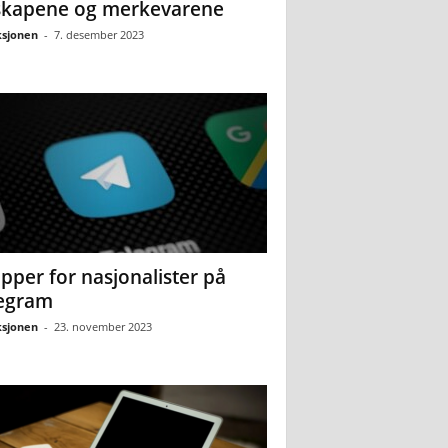
skapene og merkevarene
sjonen
-
7. desember 2023
pper for nasjonalister på
egram
sjonen
-
23. november 2023