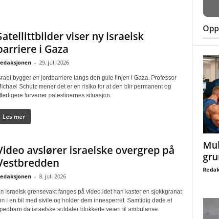
Oppt
Satellittbilder viser ny israelsk
barriere i Gaza
edaksjonen
-
29. juli 2026
srael bygger en jordbarriere langs den gule linjen i Gaza. Professor
ichael Schulz mener det er en risiko for at den blir permanent og
tterligere forverrer palestinernes situasjon.
Les mer
Mul
Video avslører israelske overgrep på
gru
Vestbredden
Redak
edaksjonen
-
8. juli 2026
n israelsk grensevakt fanges på video idet han kaster en sjokkgranat
nn i en bil med sivile og holder dem innesperret. Samtidig døde et
pedbarn da israelske soldater blokkerte veien til ambulanse.