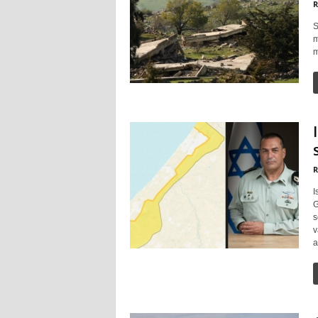
R
S
m
m
R
I
G
s
v
a