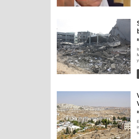
R
I
M
y
R
E
i
s