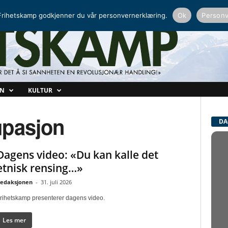
NORDISK RADIO
PEERTUBE
rihetskamp godkjenner du vår personvernerklæring.
Ok
Personv
ON
KULTUR
upasjon
DA
Dagens video: «Du kan kalle det
etnisk rensing…»
edaksjonen
-
31. juli 2026
rihetskamp presenterer dagens video.
Les mer