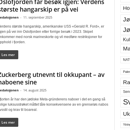
Oslofjorden får besøk igjen: Verdens
største hangarskip er på vei
Ho
edaksjonen
-
11. september 2025
Jø
erdens største hangarskip, amerikanske USS «Gerald R. Ford», er
Jø
gjen på vei inn Oslofjorden etter forrige besøk i 2023. Skipet
nkommer med norsk marineskorte og vil medføre restriksjoner for
Kul
pphold i fjorden.
Ma
Les mer
NAT
Pales
Zuckerberg utnevnt til okkupant – av
naboene sine
Ra
edaksjonen
-
14. august 2025
Sen
 fjorten år har den jødiske Meta-gründerens naboer i det en gang så
S
olige luksusstrøket måttet tåle konsekvensene av en grenseløs nabos
ivsstil og krav til boareal.
Uk
Les mer
Ytrin