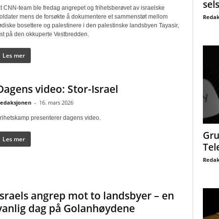
sel
t CNN-team ble fredag angrepet og frihetsberøvet av israelske
Redak
oldater mens de forsøkte å dokumentere et sammenstøt mellom
ødiske bosettere og palestinere i den palestinske landsbyen Tayasir,
st på den okkuperte Vestbredden.
Les mer
Dagens video: Stor-Israel
edaksjonen
-
16. mars 2026
rihetskamp presenterer dagens video.
Gru
Les mer
Tel
Redak
Israels angrep mot to landsbyer – en
vanlig dag på Golanhøydene