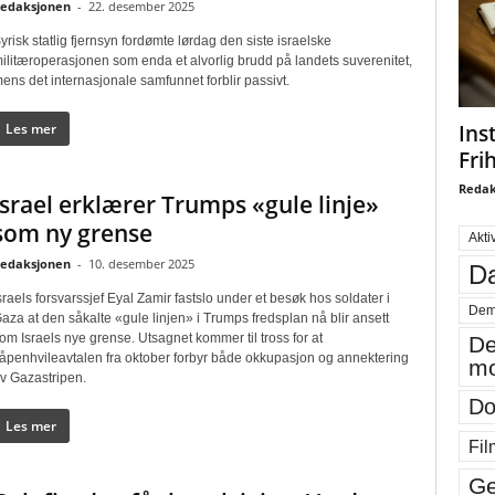
edaksjonen
-
22. desember 2025
yrisk statlig fjernsyn fordømte lørdag den siste israelske
ilitæroperasjonen som enda et alvorlig brudd på landets suverenitet,
ens det internasjonale samfunnet forblir passivt.
Ins
Les mer
Fri
Redak
Israel erklærer Trumps «gule linje»
som ny grense
Akti
edaksjonen
-
10. desember 2025
Da
sraels forsvarssjef Eyal Zamir fastslo under et besøk hos soldater i
Dem
aza at den såkalte «gule linjen» i Trumps fredsplan nå blir ansett
om Israels nye grense. Utsagnet kommer til tross for at
De
åpenhvileavtalen fra oktober forbyr både okkupasjon og annektering
mo
v Gazastripen.
Do
Les mer
Fil
Ge