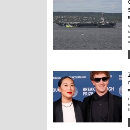
R
V
i
a
o
R
I
r
l