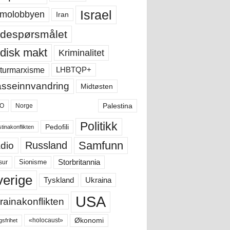
Israel
molobbyen
Iran
despørsmålet
disk makt
Kriminalitet
LHBTQP+
turmarxisme
sseinnvandring
Midtøsten
Palestina
O
Norge
Politikk
Pedofili
tinakonflikten
Samfunn
Russland
dio
Storbritannia
sur
Sionisme
verige
Ukraina
Tyskland
USA
rainakonflikten
Økonomi
«holocaust»
gsfrihet