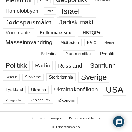
Flerkultur
Gaza
Globalisme
Israel
Homolobbyen
Iran
Jødisk makt
Jødespørsmålet
Kriminalitet
LHBTQP+
Kulturmarxisme
Masseinnvandring
Midtøsten
NATO
Norge
Palestina
Pedofili
Palestinakonflikten
Politikk
Samfunn
Russland
Radio
Sverige
Storbritannia
Sensur
Sionisme
USA
Ukrainakonflikten
Ukraina
Tyskland
Økonomi
«holocaust»
Ytringsfrihet
Kontaktinformasjon
Personvernerklæring
© Frihetskamp.no