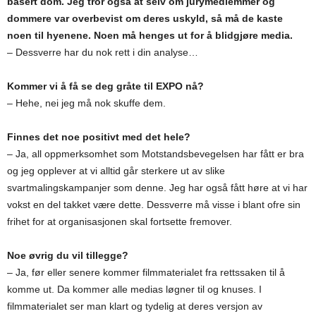
basert dom. Jeg tror også at selv om jurymedlemmer og
dommere var overbevist om deres uskyld, så må de kaste
noen til hyenene. Noen må henges ut for å blidgjøre media.
– Dessverre har du nok rett i din analyse…
Kommer vi å få se deg gråte til EXPO nå?
– Hehe, nei jeg må nok skuffe dem.
Finnes det noe positivt med det hele?
– Ja, all oppmerksomhet som Motstandsbevegelsen har fått er bra
og jeg opplever at vi alltid går sterkere ut av slike
svartmalingskampanjer som denne. Jeg har også fått høre at vi har
vokst en del takket være dette. Dessverre må visse i blant ofre sin
frihet for at organisasjonen skal fortsette fremover.
Noe øvrig du vil tillegge?
– Ja, før eller senere kommer filmmaterialet fra rettssaken til å
komme ut. Da kommer alle medias løgner til og knuses. I
filmmaterialet ser man klart og tydelig at deres versjon av