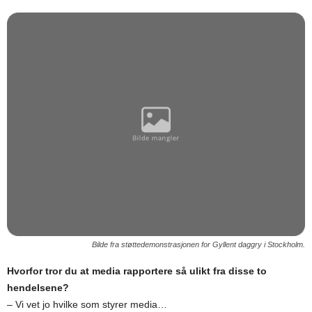
Bilde fra støttedemonstrasjonen for Gyllent daggry i Stockholm.
Hvorfor tror du at media rapportere så ulikt fra disse to
hendelsene?
– Vi vet jo hvilke som styrer media…