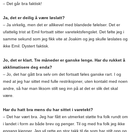
– Det går bra faktisk!
Ja, det er deilig å være løslatt?
– Ja virkelig, men det er allikevel med blandede følelser. Det er
ufattelig trist at Emil fortsatt sitter varetektsfengslet. Det følte jeg i
samme sekund som jeg fikk vite at Joakim og jeg skulle løslates og
ikke Emil. Dystert faktisk.
Jo, det er klart. Tre måneder er ganske lenge. Har du rukket å
akklimatisere deg enda?
– Jo, det har gått bra selv om det fortsatt føles ganske rart. I og
med at jeg har sittet med fulle restriksjoner, uten kontakt med noen
andre, så har man liksom stilt seg inn på at det er slik det skal
være.
Har du hatt bra mens du har sittet i varetekt?
– Det har vært bra. Jeg har fått en utmerket støtte fra folk rundt om
i landet i form av både brev og penger. Til og med fra folk jeg ikke
engang kjenner. Jeg vil rette en stor takk til de som har stilt opp og