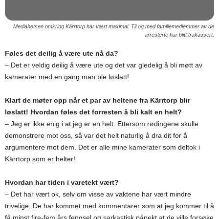
Mediahetsen omkring Kärrtorp har vært maximal. Til og med familiemedlemmer av de
arresterte har blitt trakassert.
Føles det deilig å være ute nå da?
– Det er veldig deilig å være ute og det var gledelig å bli møtt av
kamerater med en gang man ble løslatt!
Klart de møter opp når et par av heltene fra Kärrtorp blir
løslatt! Hvordan føles det forresten å bli kalt en helt?
– Jeg er ikke enig i at jeg er en helt. Ettersom rødingene skulle
demonstrere mot oss, så var det helt naturlig å dra dit for å
argumentere mot dem. Det er alle mine kamerater som deltok i
Kärrtorp som er helter!
Hvordan har tiden i varetekt vært?
– Det har vært ok, selv om visse av vaktene har vært mindre
trivelige. De har kommet med kommentarer som at jeg kommer til å
få minst fire-fem års fengsel og sarkastisk påpekt at de ville forsøke