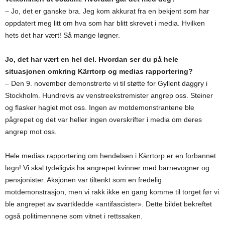
– Jo, det er ganske bra. Jeg kom akkurat fra en bekjent som har
oppdatert meg litt om hva som har blitt skrevet i media. Hvilken
hets det har vært! Så mange løgner.
Jo, det har vært en hel del. Hvordan ser du på hele
situasjonen omkring Kärrtorp og medias rapportering?
– Den 9. november demonstrerte vi til støtte for Gyllent daggry i
Stockholm. Hundrevis av venstreekstremister angrep oss. Steiner
og flasker haglet mot oss. Ingen av motdemonstrantene ble
pågrepet og det var heller ingen overskrifter i media om deres
angrep mot oss.
Hele medias rapportering om hendelsen i Kärrtorp er en forbannet
løgn! Vi skal tydeligvis ha angrepet kvinner med barnevogner og
pensjonister. Aksjonen var tiltenkt som en fredelig
motdemonstrasjon, men vi rakk ikke en gang komme til torget før vi
ble angrepet av svartkledde «antifascister». Dette bildet bekreftet
også politimennene som vitnet i rettssaken.