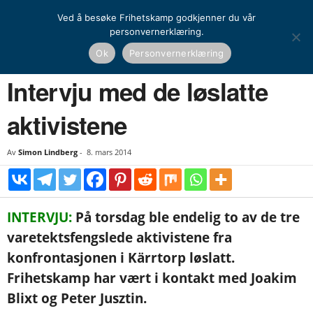
Ved å besøke Frihetskamp godkjenner du vår
personvernerklæring.
Hjem
Artikler
Intervju med de løslatte aktivistene
Ok
Personvernerklæring
ARTIKLER
NASJONAL KAMP
INTERVJU/REPORTASJE
Intervju med de løslatte
aktivistene
Av
Simon Lindberg
-
8. mars 2014
INTERVJU:
På torsdag ble endelig to av de tre
varetektsfengslede aktivistene fra
konfrontasjonen i Kärrtorp løslatt.
Frihetskamp har vært i kontakt med Joakim
Blixt og Peter Jusztin.