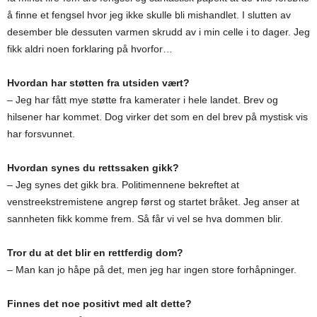
å finne et fengsel hvor jeg ikke skulle bli mishandlet. I slutten av
desember ble dessuten varmen skrudd av i min celle i to dager. Jeg
fikk aldri noen forklaring på hvorfor…
Hvordan har støtten fra utsiden vært?
– Jeg har fått mye støtte fra kamerater i hele landet. Brev og
hilsener har kommet. Dog virker det som en del brev på mystisk vis
har forsvunnet.
Hvordan synes du rettssaken gikk?
– Jeg synes det gikk bra. Politimennene bekreftet at
venstreekstremistene angrep først og startet bråket. Jeg anser at
sannheten fikk komme frem. Så får vi vel se hva dommen blir.
Tror du at det blir en rettferdig dom?
– Man kan jo håpe på det, men jeg har ingen store forhåpninger.
Finnes det noe positivt med alt dette?