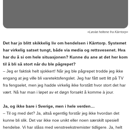
«Løslat heltene fra Kärrtorp»
Det har jo blitt skikkelig liv om hendelsen i Kärrtorp. Systemet
har virkelig satset tungt, både via media og rettsvesenet. Hva
har du å si om hele situasjonen? Kunne du ane at det her kom
til å bli så stort når du ble pågrepet?
– Jeg er faktisk helt sjokkert! Når jeg ble pågrepet trodde jeg ikke
engang at jeg ville bli varetektsfengslet. Jeg har fått sett litt på TV
fra fengselet, men jeg hadde virkelig ikke forstått hvor stort det har
vært. Nå har man i løpet av et døgn forsøkt å komme à jour.
Ja, og ikke bare i Sverige, men i hele verden…
– Til og med det? Ja, altså egentlig forstår jeg ikke hvordan det
kunne bli slik. Det var ikke noe unikt eller noen særskilt spesiell
hendelse. Vi har slåss med venstreekstremister tidligere. Ja, helt