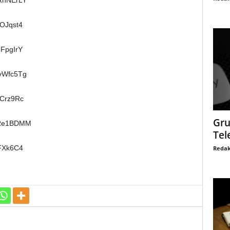
RnNErLY
oOJqst4
5FpgIrY
vWfc5Tg
VCrz9Rc
Gru
gRe1BDMM
Tel
zFXk6C4
Redak