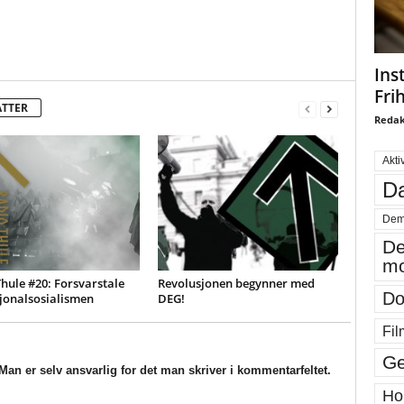
Ins
Fri
ATTER
Redak
Akti
Da
Dem
De
mo
hule #20: Forsvarstale
Revolusjonen begynner med
Do
jonalsosialismen
DEG!
Fil
Ge
an er selv ansvarlig for det man skriver i kommentarfeltet.
Ho