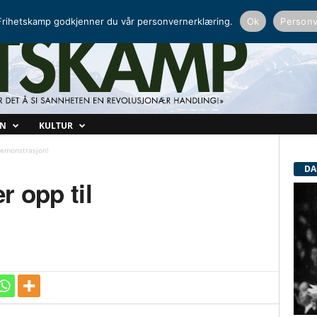
NORDISK RADIO
PEERTUBE
rihetskamp godkjenner du vår personvernerklæring.
Ok
Personv
ON
KULTUR
demonstrasjon!
DA
r opp til