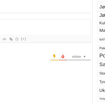
Jø
Jø
Kul
Ma
{}
[+]
NAT
Pal
Po
eldste
S
Sto
Tys
Uk
Ytrin