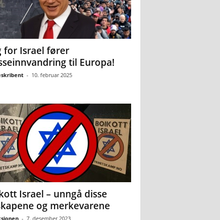
 for Israel fører
seinnvandring til Europa!
eskribent
-
10. februar 2025
kott Israel – unngå disse
skapene og merkevarene
sjonen
-
7. desember 2023