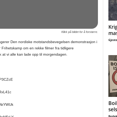
Krig
mas
Klikk på bildet for å forstørre.
Gjest
ngerer Den nordiske motstandsbevegelsen demonstrasjon i
 Frihetskamp om en rekke filmer fra tidligere
at vi alle kan lade opp til morgendagen.
LP3CZcE
RxL41c
Boi
3AkYWUk
sel
Redak