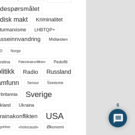
despørsmålet
disk makt
Kriminalitet
LHBTQP+
turmarxisme
sseinnvandring
Midtøsten
O
Norge
estina
Pedofili
Palestinakonflikten
litikk
Russland
Radio
amfunn
Sensur
Sionisme
Sverige
rbritannia
6
Ukraina
kland
USA
rainakonflikten
Økonomi
«holocaust»
gsfrihet