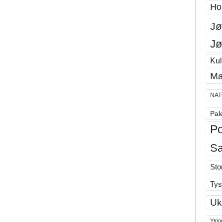
Ho
Jø
Jø
Kul
Ma
NAT
Pal
Po
S
Sto
Tys
Uk
Ytrin