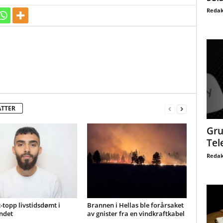
Redak
ATTER
Gru
Tel
Redak
-topp livstidsdømt i
Brannen i Hellas ble forårsaket
ndet
av gnister fra en vindkraftkabel