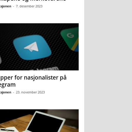
sjonen
-
7. desember 2023
pper for nasjonalister på
egram
sjonen
-
23. november 2023