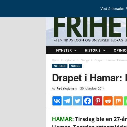
FRIHETSKAMP
DEN NORDISKE MOTSTANDSBEVEGELSEN
Ved å besøke F
F
NYHETER
HISTORIE
OPINI
r
i
Hjem
Nyheter
Norge
Drapet i Hamar: Ektem
h
NYHETER
NORGE
e
Drapet i Hamar:
t
s
Av
Redaksjonen
-
30. oktober 2014
k
a
m
p
HAMAR:
Tirsdag ble en 27-å