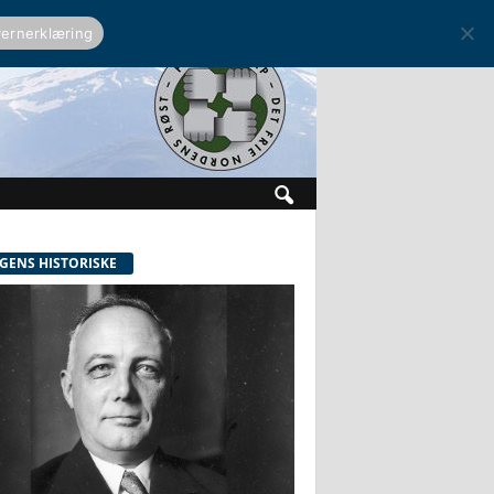
ernerklæring
GENS HISTORISKE