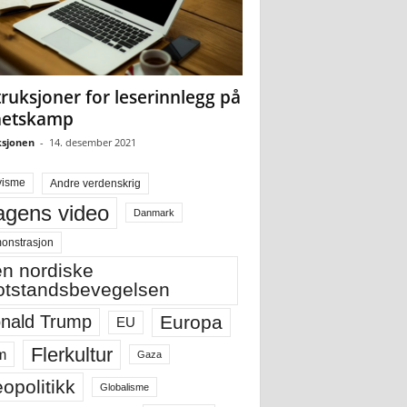
truksjoner for leserinnlegg på
hetskamp
sjonen
-
14. desember 2021
visme
Andre verdenskrig
gens video
Danmark
onstrasjon
n nordiske
tstandsbevegelsen
Europa
nald Trump
EU
Flerkultur
m
Gaza
opolitikk
Globalisme