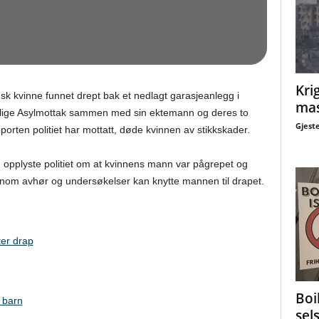
Krig
k kvinne funnet drept bak et nedlagt garasjeanlegg i
mas
tlige Asylmottak sammen med sin ektemann og deres to
Gjest
orten politiet har mottatt, døde kvinnen av stikkskader.
opplyste politiet om at kvinnens mann var pågrepet og
 gjennom avhør og undersøkelser kan knytte mannen til drapet.
ter drap
Boi
 barn
sel