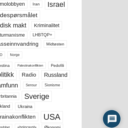
Israel
molobbyen
Iran
despørsmålet
disk makt
Kriminalitet
LHBTQP+
turmarxisme
sseinnvandring
Midtøsten
O
Norge
estina
Pedofili
Palestinakonflikten
litikk
Russland
Radio
amfunn
Sensur
Sionisme
Sverige
rbritannia
Ukraina
kland
USA
rainakonflikten
Økonomi
«holocaust»
gsfrihet