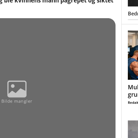
 ble kvinnens mann pågrepet og siktet
Bed
Mul
gru
Redak