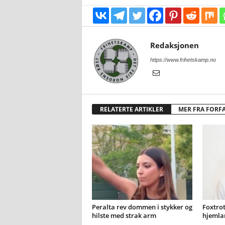
Redaksjonen
https://www.frihetskamp.no
RELATERTE ARTIKLER
MER FRA FORF
Peralta rev dommen i stykker og
Foxtrot
hilste med strak arm
hjemla