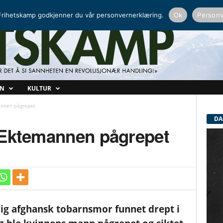
NORDISK RADIO
PEERTUBE
rihetskamp godkjenner du vår personvernerklæring.
Ok
Personv
ON
KULTUR
annen pågrepet
DA
 Ektemannen pågrepet
rig afghansk tobarnsmor funnet drept i