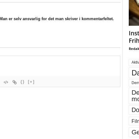
an er selv ansvarlig for det man skriver i kommentarfeltet.
Ins
Fri
Redak
Akti
Da
{}
[+]
Dem
De
mo
Do
Fil
Ge