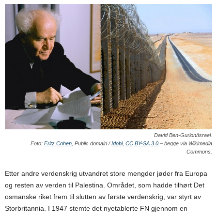
David Ben-Gurion/Israel.
Foto:
Fritz Cohen
, Public domain /
Idobi
,
CC BY-SA 3.0
– begge via Wikimedia
Commons.
Etter andre verdenskrig utvandret store mengder jøder fra Europa
og resten av verden til Palestina. Området, som hadde tilhørt Det
osmanske riket frem til slutten av første verdenskrig, var styrt av
Storbritannia. I 1947 stemte det nyetablerte FN gjennom en