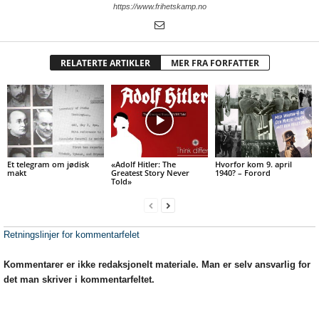
https://www.frihetskamp.no
RELATERTE ARTIKLER
MER FRA FORFATTER
Et telegram om jødisk
«Adolf Hitler: The
Hvorfor kom 9. april
makt
Greatest Story Never
1940? – Forord
Told»
Retningslinjer for kommentarfelet
Kommentarer er ikke redaksjonelt materiale. Man er selv ansvarlig for
det man skriver i kommentarfeltet.