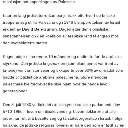
resolusjon om oppdelingen av Palestina.
Etter en lang jødisk terrorkampanje trakk etterhvert de britiske
troppene seg ut fra Palestina og i 1948 ble opprettelsen av Israel
erklært av
David Ben-Gurion
. Dagen etter den sionistiske
statsdannelsen gikk en koalisjon av arabiske land til angrep mot
den nyetablererte staten.
Krigen pågikk i nærmere 10 måneder og endte ille for de arabiske
styrkene. Den jødiske krigsmakten (som blant annet var trent av
britene) vant en stor seier og okkuperte over 60% av området som
hadde blitt tildelt de arabiske palestinerne. Store mengder
palestinere ble fordrevet fra sine hjem hvor de hadde levd i
generasjoner.
Den 5. juli 1950 vedtok det sioniststyrte israelske parlamentet lov
5710-1950 – loven om tilbakevending. Loven deklarerte at alle
jøder har rett til å bosette seg og få statsborgerskap i Israel. Ifølge
halakha, de jødiske religiøse lovene, er bare den som er født av en