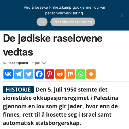
Ved å besøke Frihetskamp godkjenner du vår
personvernerklæring.
Hjem
Historie
Dagens historiske
De jødiske raselovene vedtas
Ok
Personvernerklæring
HISTORIE
DAGENS HISTORISKE
VERDENSHISTORIE
De jødiske raselovene
vedtas
Av
Redaksjonen
-
5. juli 2021
HISTORIE
Den 5. juli 1950 stemte det
sionistiske okkupasjonsregimet i Palestina
gjennom en lov som gir jøder, hvor enn de
finnes, rett til å bosette seg i Israel samt
automatisk statsborgerskap.