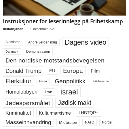
Instruksjoner for leserinnlegg på Frihetskamp
Redaksjonen
-
14. desember 2021
Dagens video
Aktivisme
Andre verdenskrig
Demonstrasjon
Danmark
Den nordiske motstandsbevegelsen
Europa
Donald Trump
Film
EU
Flerkultur
Geopolitikk
Gaza
Globalisme
Israel
Homolobbyen
Iran
Jødisk makt
Jødespørsmålet
Kriminalitet
LHBTQP+
Kulturmarxisme
Masseinnvandring
Midtøsten
NATO
Norge