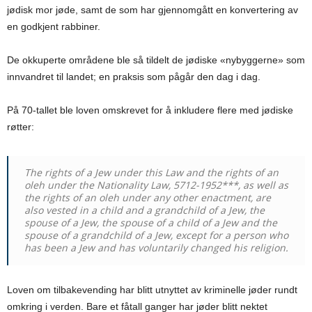
jødisk mor jøde, samt de som har gjennomgått en konvertering av
en godkjent rabbiner.
De okkuperte områdene ble så tildelt de jødiske «nybyggerne» som
innvandret til landet; en praksis som pågår den dag i dag.
På 70-tallet ble loven omskrevet for å inkludere flere med jødiske
røtter:
The rights of a Jew under this Law and the rights of an
oleh under the Nationality Law, 5712-1952***, as well as
the rights of an oleh under any other enactment, are
also vested in a child and a grandchild of a Jew, the
spouse of a Jew, the spouse of a child of a Jew and the
spouse of a grandchild of a Jew, except for a person who
has been a Jew and has voluntarily changed his religion.
Loven om tilbakevending har blitt utnyttet av kriminelle jøder rundt
omkring i verden. Bare et fåtall ganger har jøder blitt nektet