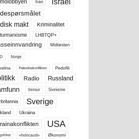
Israel
molobbyen
Iran
despørsmålet
disk makt
Kriminalitet
LHBTQP+
turmarxisme
sseinnvandring
Midtøsten
O
Norge
estina
Pedofili
Palestinakonflikten
litikk
Russland
Radio
amfunn
Sensur
Sionisme
Sverige
rbritannia
Ukraina
kland
USA
rainakonflikten
Økonomi
«holocaust»
gsfrihet