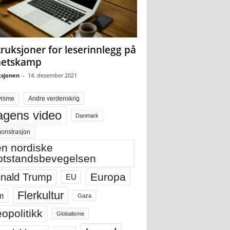
truksjoner for leserinnlegg på
hetskamp
sjonen
-
14. desember 2021
visme
Andre verdenskrig
gens video
Danmark
onstrasjon
n nordiske
tstandsbevegelsen
Europa
nald Trump
EU
Flerkultur
m
Gaza
opolitikk
Globalisme