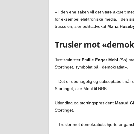
– I den ene saken vil det være aktuelt m
for eksempel elektroniske media. I den si
trusselen, sier politiadvokat
Maria Huseb
Trusler mot «demok
Justisminister
Emilie Enger Mehl
(Sp) men
Stortinget, symbolet på «demokratiet».
– Det er ubehagelig og uakseptabelt når
Stortinget, sier Mehl til NRK.
Utlending og stortingspresident
Masud G
Stortinget.
– Trusler mot demokratiets hjerte er gansk