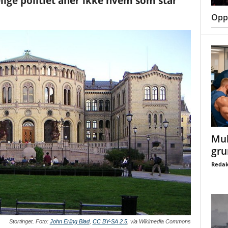
ge politiet aner ikke hvem som står
Oppt
Mul
gru
Redak
Stortinget. Foto:
John Erling Blad
,
CC BY-SA 2.5
, via Wikimedia Commons