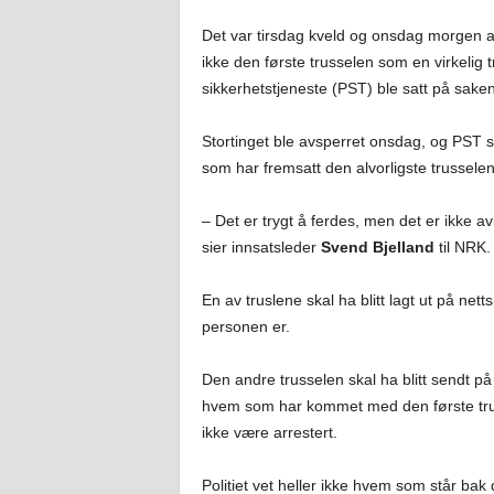
Det var tirsdag kveld og onsdag morgen at p
ikke den første trusselen som en virkelig t
sikkerhetstjeneste (PST) ble satt på saken
Stortinget ble avsperret onsdag, og PST s
som har fremsatt den alvorligste trussele
– Det er trygt å ferdes, men det er ikke av
sier innsatsleder
Svend Bjelland
til NRK.
En av truslene skal ha blitt lagt ut på n
personen er.
Den andre trusselen skal ha blitt sendt på 
hvem som har kommet med den første tru
ikke være arrestert.
Politiet vet heller ikke hvem som står bak