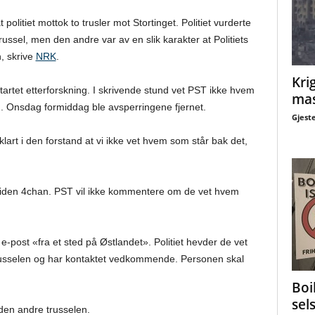
olitiet mottok to trusler mot Stortinget. Politiet vurderte
russel, men den andre var av en slik karakter at Politiets
, skrive
NRK
.
Krig
tartet etterforskning. I skrivende stund vet PST ikke hvem
mas
n. Onsdag formiddag ble avsperringene fjernet.
Gjest
klart i den forstand at vi ikke vet hvem som står bak det,
ettsiden 4chan. PST vil ikke kommentere om de vet hvem
e-post «fra et sted på Østlandet». Politiet hevder de vet
sselen og har kontaktet vedkommende. Personen skal
Boi
sel
 den andre trusselen.