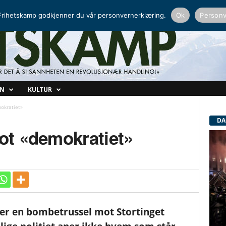
NORDISK RADIO
PEERTUBE
rihetskamp godkjenner du vår personvernerklæring.
Ok
Personv
ON
KULTUR
okratiet»
DA
t «demokratiet»
er en bombetrussel mot Stortinget