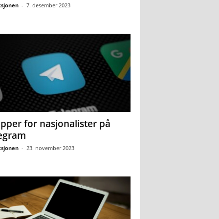
sjonen
-
7. desember 2023
pper for nasjonalister på
egram
sjonen
-
23. november 2023