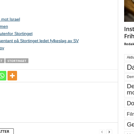
r mot Israel
ømmen
Ins
tenfor Stortinget
Fri
ntant på Stortinget ledet fylkeslag av SV
Redak
lov
Akti
ST
STORTINGET
Da
Dem
De
mo
Do
Fil
Ge
ATTER