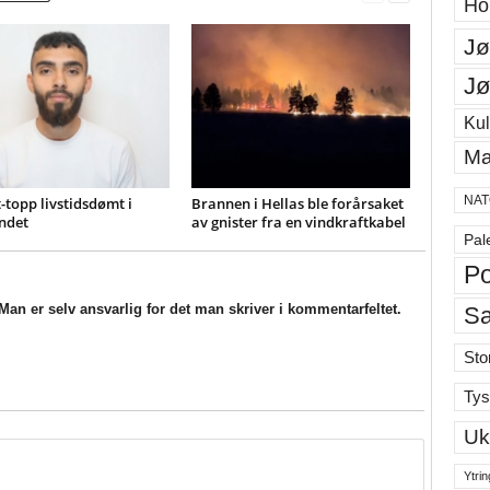
Ho
Jø
Jø
Kul
Ma
NAT
-topp livstidsdømt i
Brannen i Hellas ble forårsaket
ndet
av gnister fra en vindkraftkabel
Pal
Po
an er selv ansvarlig for det man skriver i kommentarfeltet.
S
Sto
Tys
Uk
Ytrin