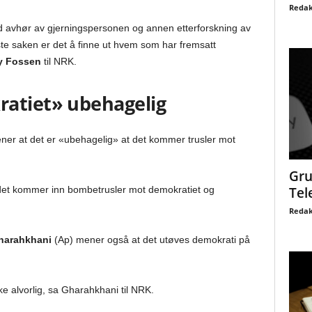
Redak
ed avhør av gjerningspersonen og annen etterforskning av
ste saken er det å finne ut hvem som har fremsatt
y Fossen
til NRK.
ratiet» ubehagelig
er at det er «ubehagelig» at det kommer trusler mot
Gru
 det kommer inn bombetrusler mot demokratiet og
Tel
Redak
harahkhani
(Ap) mener også at det utøves demokrati på
e alvorlig, sa Gharahkhani til NRK.