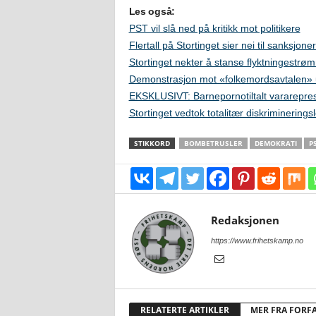
Les også:
PST vil slå ned på kritikk mot politikere
Flertall på Stortinget sier nei til sanksjone
Stortinget nekter å stanse flyktningestr
Demonstrasjon mot «folkemordsavtalen» u
EKSKLUSIVT: Barnepornotiltalt varareprese
Stortinget vedtok totalitær diskriminerings
STIKKORD
BOMBETRUSLER
DEMOKRATI
P
Redaksjonen
https://www.frihetskamp.no
RELATERTE ARTIKLER
MER FRA FORF