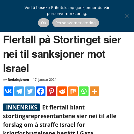
Ved å besøke Frihetskamp godkjenner du vår
personvernerklæring.
Hjem
Nyheter
Norge
Flertall på Stortinget sier nei til sanksjoner mot Israel
Ok
Personvernerklæring
NYHETER
NORGE
Flertall på Stortinget sier
nei til sanksjoner mot
Israel
Av
Redaksjonen
-
17. januar 2024
INNENRIKS
Et flertall blant
stortingsrepresentantene sier nei til alle
forslag om å straffe Israel for
krigsforbrytelsene begått i Gaza.