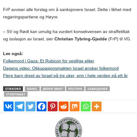
FrP avviser alle forslag om å sanksjonere Israel. Dette i likhet med
regjeringspartiene og Høyre.
– SV og Rødt kan umulig ha vurdert konsekvensen av straffetiltak
og isolasjon av Israel, sier
Christian Tybring-Gjedde
(FrP) til VG.
Les også:
Folkemord i Gaza: Et Rubicon for vestlige eliter
Dagens video: Okkupasjonsmakten Israel ønsker folkemord
Flere barn drept av Israel på tre uker, enn i hele verden på ett år
STIKKORD
ISRAEL
JØDISK MAKT
POLITIKK
SANKSJONER
STORTINGET