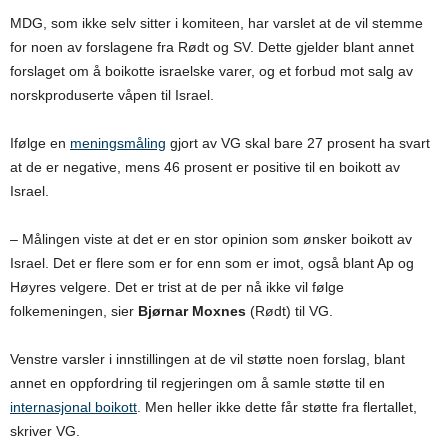
MDG, som ikke selv sitter i komiteen, har varslet at de vil stemme
for noen av forslagene fra Rødt og SV. Dette gjelder blant annet
forslaget om å boikotte israelske varer, og et forbud mot salg av
norskproduserte våpen til Israel.
Ifølge en
meningsmåling
gjort av VG skal bare 27 prosent ha svart
at de er negative, mens 46 prosent er positive til en boikott av
Israel.
– Målingen viste at det er en stor opinion som ønsker boikott av
Israel. Det er flere som er for enn som er imot, også blant Ap og
Høyres velgere. Det er trist at de per nå ikke vil følge
folkemeningen, sier
Bjørnar Moxnes
(Rødt) til VG.
Venstre varsler i innstillingen at de vil støtte noen forslag, blant
annet en oppfordring til regjeringen om å samle støtte til en
internasjonal boikott
. Men heller ikke dette får støtte fra flertallet,
skriver VG.