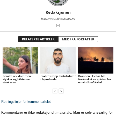
Redaksjonen
https://www.frihetskamp.no
RELATERTE ARTIKLER
MER FRA FORFATTER
Peralta rev dommen i
Foxtrot-topp livstidsdømt
Brannen i Hellas ble
stykker og hilste med
i hjemlandet
forårsaket av gnister fra
strak arm
en vindkraftkabel
Retningslinjer for kommentarfelet
Kommentarer er ikke redaksjonelt materiale. Man er selv ansvarlig for