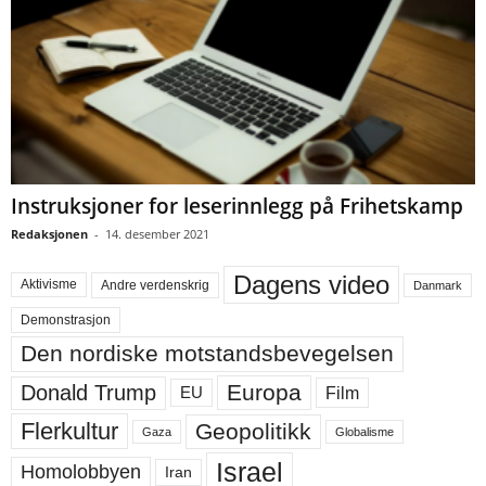
Instruksjoner for leserinnlegg på Frihetskamp
Redaksjonen
-
14. desember 2021
Dagens video
Aktivisme
Andre verdenskrig
Danmark
Demonstrasjon
Den nordiske motstandsbevegelsen
Europa
Donald Trump
Film
EU
Flerkultur
Geopolitikk
Gaza
Globalisme
Israel
Homolobbyen
Iran