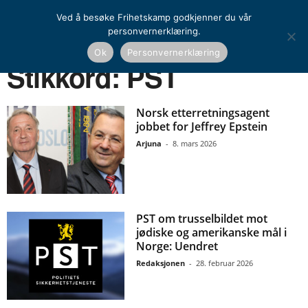
Ved å besøke Frihetskamp godkjenner du vår
personvernerklæring.
Ok
Personvernerklæring
Hjem
Stikkord
PST
Stikkord: PST
Norsk etterretningsagent
jobbet for Jeffrey Epstein
Arjuna
-
8. mars 2026
PST om trusselbildet mot
jødiske og amerikanske mål i
Norge: Uendret
Redaksjonen
-
28. februar 2026