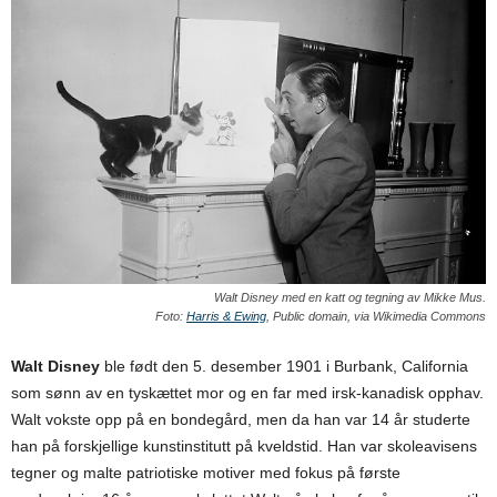
Walt Disney med en katt og tegning av Mikke Mus.
Foto:
Harris & Ewing
, Public domain, via Wikimedia Commons
Walt Disney
ble født den 5. desember 1901 i Burbank, California
som sønn av en tyskættet mor og en far med irsk-kanadisk opphav.
Walt vokste opp på en bondegård, men da han var 14 år studerte
han på forskjellige kunstinstitutt på kveldstid. Han var skoleavisens
tegner og malte patriotiske motiver med fokus på første