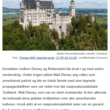
Slottet Neuschwanstein i søndre Tyskland.
Foto:
Thomas Wolf, www.foto-tw.de
,
CC BY-SA 3.0 DE
, via Wikimedia Commons
Kontakten mellom Disney og Riefenstahl ble brutt i og med andre
verdenskrig. Under krigen påtok Walt Disney seg rollen som
amerikansk patriot og ble en hatsk fiende med sine tegnede
propagandafilmer som var rettet mot det nasjonalsosialistiske
Tyskland. Walt Disney, som var en sterk motstander til den allerede
da kolossalt store jødiske innflytelsen over den amerikanske
kulturen, innså aldri at en nasjonalsosialistisk seier var en garanti
for å minske denne innflytelsen over vesten.