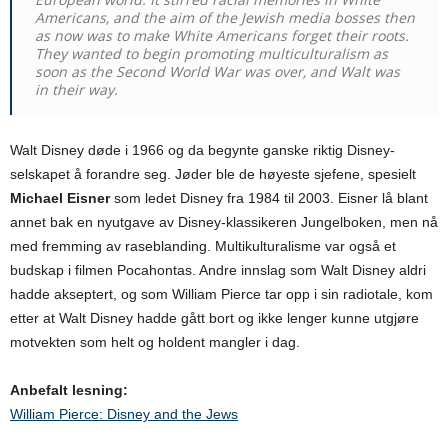
Americans, and the aim of the Jewish media bosses then
as now was to make White Americans forget their roots.
They wanted to begin promoting multiculturalism as
soon as the Second World War was over, and Walt was
in their way.
Walt Disney døde i 1966 og da begynte ganske riktig Disney-
selskapet å forandre seg. Jøder ble de høyeste sjefene, spesielt
Michael Eisner
som ledet Disney fra 1984 til 2003. Eisner lå blant
annet bak en nyutgave av Disney-klassikeren Jungelboken, men nå
med fremming av raseblanding. Multikulturalisme var også et
budskap i filmen Pocahontas. Andre innslag som Walt Disney aldri
hadde akseptert, og som William Pierce tar opp i sin radiotale, kom
etter at Walt Disney hadde gått bort og ikke lenger kunne utgjøre
motvekten som helt og holdent mangler i dag.
Anbefalt lesning:
William Pierce: Disney and the Jews