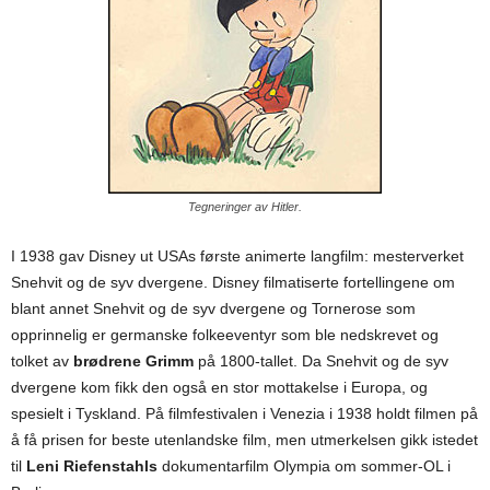
Tegneringer av Hitler.
I 1938 gav Disney ut USAs første animerte langfilm: mesterverket
Snehvit og de syv dvergene. Disney filmatiserte fortellingene om
blant annet Snehvit og de syv dvergene og Tornerose som
opprinnelig er germanske folkeeventyr som ble nedskrevet og
tolket av
brødrene Grimm
på 1800-tallet. Da Snehvit og de syv
dvergene kom fikk den også en stor mottakelse i Europa, og
spesielt i Tyskland. På filmfestivalen i Venezia i 1938 holdt filmen på
å få prisen for beste utenlandske film, men utmerkelsen gikk istedet
til
Leni Riefenstahls
dokumentarfilm Olympia om sommer-OL i