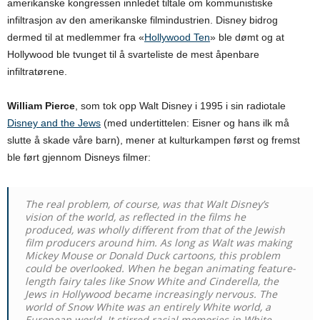
amerikanske kongressen innledet tiltale om kommunistiske
infiltrasjon av den amerikanske filmindustrien. Disney bidrog
dermed til at medlemmer fra «
Hollywood Ten
» ble dømt og at
Hollywood ble tvunget til å svarteliste de mest åpenbare
infiltratørene.
William Pierce
, som tok opp Walt Disney i 1995 i sin radiotale
Disney and the Jews
(med undertittelen: Eisner og hans ilk må
slutte å skade våre barn), mener at kulturkampen først og fremst
ble ført gjennom Disneys filmer:
The real problem, of course, was that Walt Disney’s
vision of the world, as reflected in the films he
produced, was wholly different from that of the Jewish
film producers around him. As long as Walt was making
Mickey Mouse or Donald Duck cartoons, this problem
could be overlooked. When he began animating feature-
length fairy tales like Snow White and Cinderella, the
Jews in Hollywood became increasingly nervous. The
world of Snow White was an entirely White world, a
European world. It stirred racial memories in White