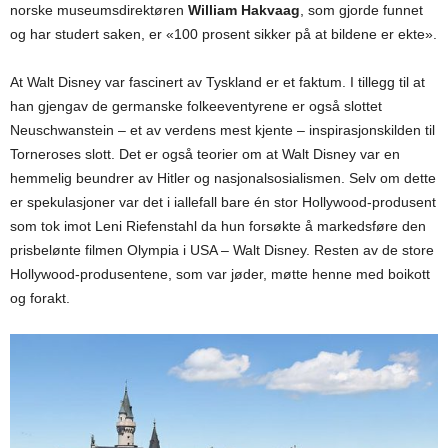
norske museumsdirektøren
William Hakvaag
, som gjorde funnet
og har studert saken, er «100 prosent sikker på at bildene er ekte».
At Walt Disney var fascinert av Tyskland er et faktum. I tillegg til at
han gjengav de germanske folkeeventyrene er også slottet
Neuschwanstein – et av verdens mest kjente – inspirasjonskilden til
Torneroses slott. Det er også teorier om at Walt Disney var en
hemmelig beundrer av Hitler og nasjonalsosialismen. Selv om dette
er spekulasjoner var det i iallefall bare én stor Hollywood-produsent
som tok imot Leni Riefenstahl da hun forsøkte å markedsføre den
prisbelønte filmen Olympia i USA – Walt Disney. Resten av de store
Hollywood-produsentene, som var jøder, møtte henne med boikott
og forakt.