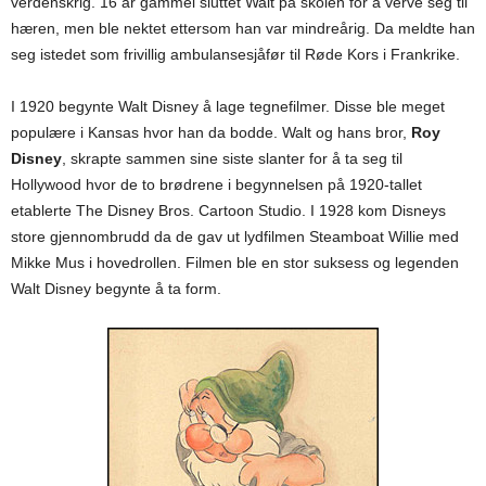
verdenskrig. 16 år gammel sluttet Walt på skolen for å verve seg til
hæren, men ble nektet ettersom han var mindreårig. Da meldte han
seg istedet som frivillig ambulansesjåfør til Røde Kors i Frankrike.
I 1920 begynte Walt Disney å lage tegnefilmer. Disse ble meget
populære i Kansas hvor han da bodde. Walt og hans bror,
Roy
Disney
, skrapte sammen sine siste slanter for å ta seg til
Hollywood hvor de to brødrene i begynnelsen på 1920-tallet
etablerte The Disney Bros. Cartoon Studio. I 1928 kom Disneys
store gjennombrudd da de gav ut lydfilmen Steamboat Willie med
Mikke Mus i hovedrollen. Filmen ble en stor suksess og legenden
Walt Disney begynte å ta form.