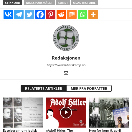
STIKKORD
JØDESPØRSMÅLET
KUNST
USAS HISTORIE
Redaksjonen
https://www.frihetskamp.no
RELATERTE ARTIKLER
MER FRA FORFATTER
Et telegram om jødisk
«Adolf Hitler: The
Hvorfor kom 9. april