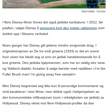
Skjermbilde: Youtube
I flere Disney-filmer finnes det også jødiske karikaturer. I 2012, før
julaften, valgte Disney å
sensurere bort den lystige rabbineren
som
dukket opp i Nissens verksted.
Noen ganger har Disney gitt jødene mindre smigrende drag. I
originalversjonen av De tre små grisene (1933) er det en scene
hvor ulven har kledd seg ut som en jødisk handelsreisende for å
lure grisene. Den jødiske kjøpmannen, som har en veldig stor nese
og Yiddisch-dialekt, forsøker å selge børster med replikken «I’m the
Fuller Brush man! I’m giving away free sample!»
Men Disney begrenset seg ikke kun til personlige kommentarer og
små karakterer i sine filmer, men deltok også i bekjempelsen av
den kommunistiske infiltrasjonen (som i virkeligheten var jødisk) av
Hollywood. Disney vitnet mot flere Hollywood-profiler da den