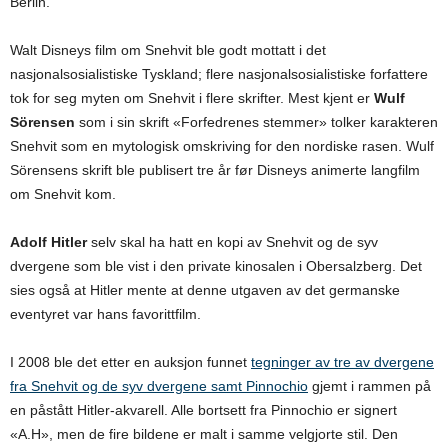
Berlin.
Walt Disneys film om Snehvit ble godt mottatt i det
nasjonalsosialistiske Tyskland; flere nasjonalsosialistiske forfattere
tok for seg myten om Snehvit i flere skrifter. Mest kjent er
Wulf
Sörensen
som i sin skrift «Forfedrenes stemmer» tolker karakteren
Snehvit som en mytologisk omskriving for den nordiske rasen. Wulf
Sörensens skrift ble publisert tre år før Disneys animerte langfilm
om Snehvit kom.
Adolf Hitler
selv skal ha hatt en kopi av Snehvit og de syv
dvergene som ble vist i den private kinosalen i Obersalzberg. Det
sies også at Hitler mente at denne utgaven av det germanske
eventyret var hans favorittfilm.
I 2008 ble det etter en auksjon funnet
tegninger av tre av dvergene
fra Snehvit og de syv dvergene samt Pinnochio
gjemt i rammen på
en påstått Hitler-akvarell. Alle bortsett fra Pinnochio er signert
«A.H», men de fire bildene er malt i samme velgjorte stil. Den