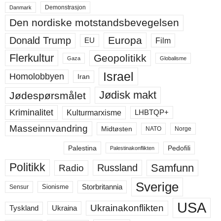
Demonstrasjon
Danmark
Den nordiske motstandsbevegelsen
Europa
Donald Trump
Film
EU
Flerkultur
Geopolitikk
Gaza
Globalisme
Israel
Homolobbyen
Iran
Jødisk makt
Jødespørsmålet
Kriminalitet
LHBTQP+
Kulturmarxisme
Masseinnvandring
Midtøsten
NATO
Norge
Palestina
Pedofili
Palestinakonflikten
Politikk
Samfunn
Russland
Radio
Sverige
Storbritannia
Sensur
Sionisme
USA
Ukrainakonflikten
Ukraina
Tyskland