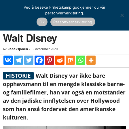
Ved å besøke Frihetskamp godkjenner du vår
personvernerklæring.
Hjem
Historie
Dagens historiske
Walt Disney
Ok
Personvernerklæring
HISTORIE
DAGENS HISTORISKE
KULTUR
VERDENSHISTORIE
Walt Disney
Av
Redaksjonen
-
5. desember 2020
HISTORIE
Walt Disney var ikke bare
opphavsmann til en mengde klassiske barne-
og familiefilmer, han var også en motstander
av den jødiske innflytelsen over Hollywood
som han anså fordervet den amerikanske
kulturen.