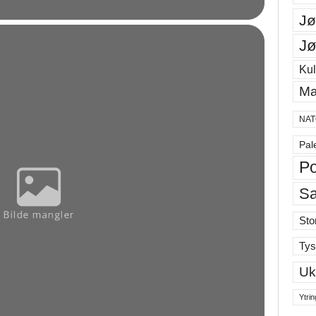
Jø
Jø
Kul
Ma
NAT
Pal
Po
S
Sto
Tys
Uk
Ytrin