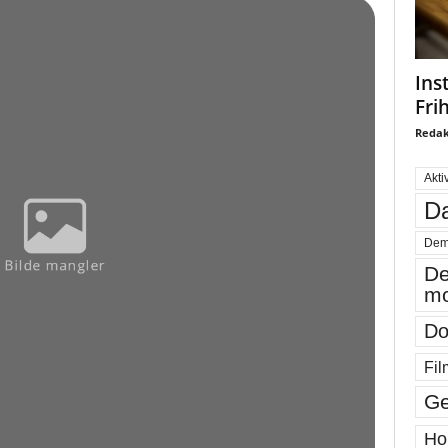
Ins
Fri
Redak
Akti
Da
Dem
De
mo
Do
Fil
Ge
Ho