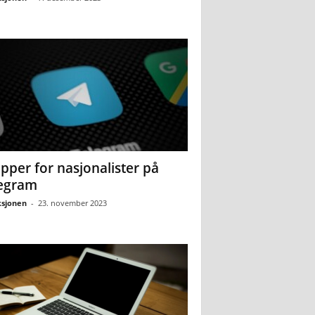
pper for nasjonalister på
egram
sjonen
-
23. november 2023