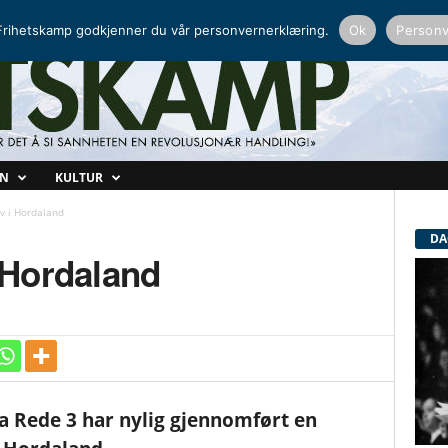
NORDISK RADIO
PEERTUBE
rihetskamp godkjenner du vår personvernerklæring.
Ok
Personv
ON
KULTUR
iv i Hordaland
DA
i Hordaland
Rede 3 har nylig gjennomført en