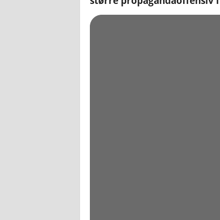
større propagandaoffensiv i