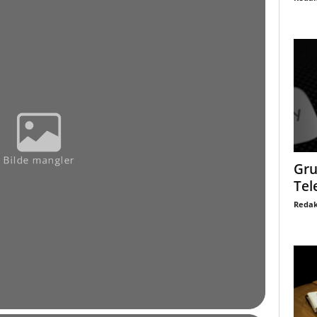
Gru
Tel
Redak