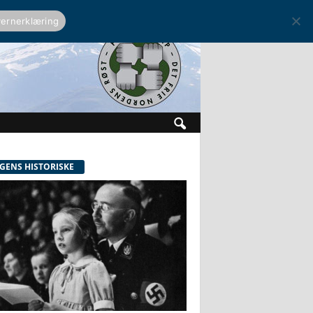
ernerklæring
GENS HISTORISKE