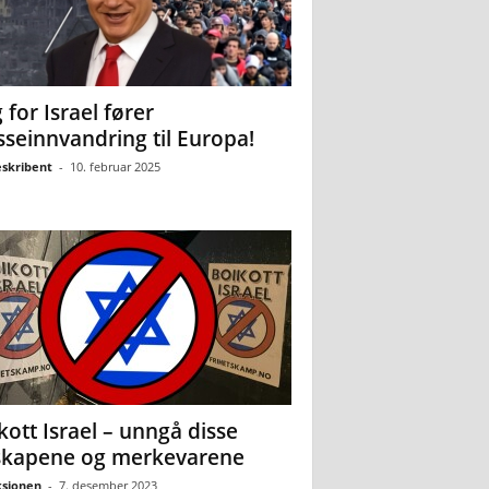
 for Israel fører
seinnvandring til Europa!
eskribent
-
10. februar 2025
kott Israel – unngå disse
skapene og merkevarene
sjonen
-
7. desember 2023