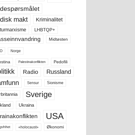
despørsmålet
disk makt
Kriminalitet
LHBTQP+
turmarxisme
sseinnvandring
Midtøsten
O
Norge
estina
Pedofili
Palestinakonflikten
litikk
Russland
Radio
amfunn
Sensur
Sionisme
Sverige
rbritannia
Ukraina
kland
USA
rainakonflikten
Økonomi
«holocaust»
gsfrihet