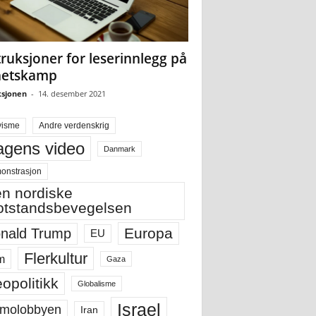
truksjoner for leserinnlegg på
hetskamp
sjonen
-
14. desember 2021
visme
Andre verdenskrig
gens video
Danmark
onstrasjon
n nordiske
tstandsbevegelsen
Europa
nald Trump
EU
Flerkultur
m
Gaza
opolitikk
Globalisme
Israel
molobbyen
Iran