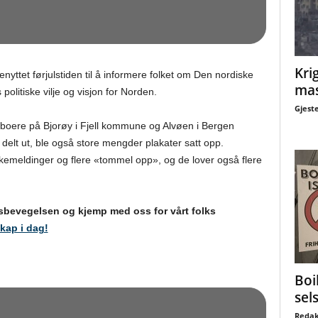
Krig
yttet førjulstiden til å informere folket om Den nordiske
mas
litiske vilje og visjon for Norden.
Gjest
beboere på Bjorøy i Fjell kommune og Alvøen i Bergen
elt ut, ble også store mengder plakater satt opp.
akemeldinger og flere «tommel opp», og de lover også flere
sbevegelsen og kjemp med oss for vårt folks
ap i dag!
Boi
sel
Redak