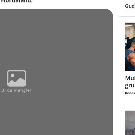
 Hordaland.
Gud
Mul
gru
Redak