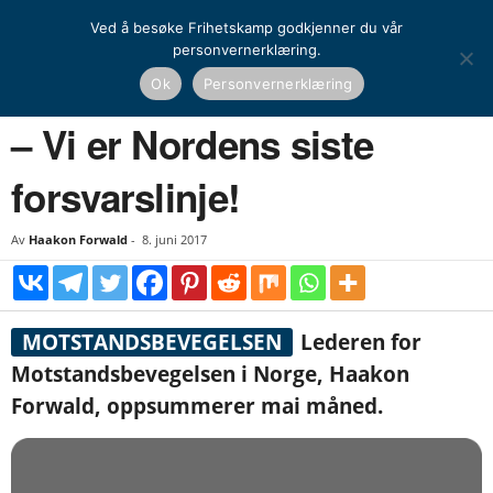
Ved å besøke Frihetskamp godkjenner du vår
personvernerklæring.
Hjem
Nasjonal kamp
Aktivisme
– Vi er Nordens siste forsvarslinje!
Ok
Personvernerklæring
NASJONAL KAMP
AKTIVISME
– Vi er Nordens siste
forsvarslinje!
Av
Haakon Forwald
-
8. juni 2017
MOTSTANDSBEVEGELSEN
Lederen for
Motstandsbevegelsen i Norge, Haakon
Forwald, oppsummerer mai måned.