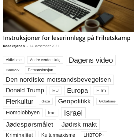
Instruksjoner for leserinnlegg på Frihetskamp
Redaksjonen
-
14. desember 2021
Dagens video
Aktivisme
Andre verdenskrig
Demonstrasjon
Danmark
Den nordiske motstandsbevegelsen
Europa
Donald Trump
Film
EU
Flerkultur
Geopolitikk
Gaza
Globalisme
Israel
Homolobbyen
Iran
Jødisk makt
Jødespørsmålet
Kriminalitet
LHBTQP+
Kulturmarxisme