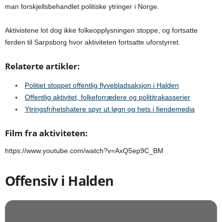
man forskjellsbehandlet politiske ytringer i Norge.
Aktivistene lot dog ikke folkeopplysningen stoppe, og fortsatte
ferden til Sarpsborg hvor aktiviteten fortsatte uforstyrret.
Relaterte artikler:
Politiet stoppet offentlig flyvebladsaksjon i Halden
Offentlig aktivitet, folkeforrædere og polititrakasserier
Ytringsfrihetshatere spyr ut løgn og hets i fiendemedia
Film fra aktiviteten:
https://www.youtube.com/watch?v=AxQ5ep9C_BM
Offensiv i Halden