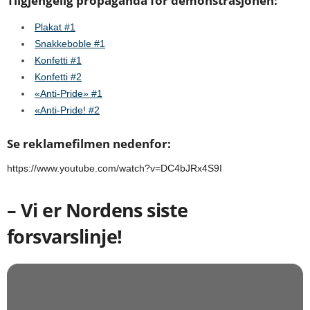
Tilgjengelig propaganda for demonstrasjonen:
Plakat #1
Snakkeboble #1
Konfetti #1
Konfetti #2
«Anti-Pride» #1
«Anti-Pride! #2
Se reklamefilmen nedenfor:
https://www.youtube.com/watch?v=DC4bJRx4S9I
– Vi er Nordens siste
forsvarslinje!