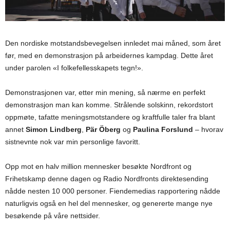
Den nordiske motstandsbevegelsen innledet mai måned, som året
før, med en demonstrasjon på arbeidernes kampdag. Dette året
under parolen «I folkefellesskapets tegn!».
Demonstrasjonen var, etter min mening, så nærme en perfekt
demonstrasjon man kan komme. Strålende solskinn, rekordstort
oppmøte, tafatte meningsmotstandere og kraftfulle taler fra blant
annet
Simon Lindberg
,
Pär Öberg
og
Paulina Forslund
– hvorav
sistnevnte nok var min personlige favoritt.
Opp mot en halv million mennesker besøkte Nordfront og
Frihetskamp denne dagen og Radio Nordfronts direktesending
nådde nesten 10 000 personer. Fiendemedias rapportering nådde
naturligvis også en hel del mennesker, og genererte mange nye
besøkende på våre nettsider.