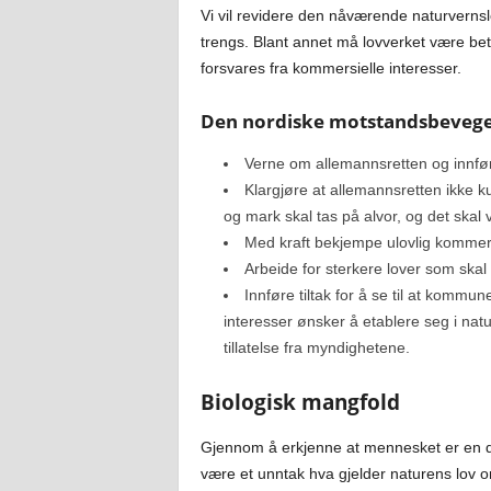
Vi vil revidere den nåværende naturvernsl
trengs. Blant annet må lovverket være bety
forsvares fra kommersielle interesser.
Den nordiske motstandsbevegel
Verne om allemannsretten og innfør
Klargjøre at allemannsretten ikke k
og mark skal tas på alvor, og det skal 
Med kraft bekjempe ulovlig kommersi
Arbeide for sterkere lover som skal
Innføre tiltak for å se til at kommune
interesser ønsker å etablere seg i nat
tillatelse fra myndighetene.
Biologisk mangfold
Gjennom å erkjenne at mennesket er en d
være et unntak hva gjelder naturens lov om