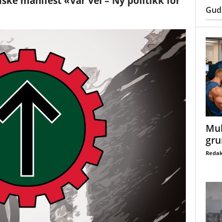
ske manifest «Vår vei – Ny politikk for
Gud
Mul
gru
Redak