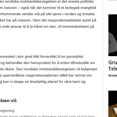
en nordiske motstandsbevegelsen er det eneste politiske
 om naturen – også når det kommer til et biologisk mangfold
rfremmende verdier må på sikt spres i verden og erstatte
t har på naturen. Uten det nasjonalsosialistiske synet på
unikt ansvar til å ta hånd om den, vil menneskeheten på
nesket i stor grad blitt forvandlet til en parasittisk
Gru
g behandler den hensynsløst for å enten tilfredsstille sin
Tel
enda rikere. Den nordiske motstandsbevegelsen vil bekjempe
e spørsmålene nasjonalsosialismen alltid har vernet om.
Redak
g kan vi skape en levedyktig planet for våre barn og
sen vil:
ovgivning.
nde innen utviklingen av fornybar energi som skal kunne