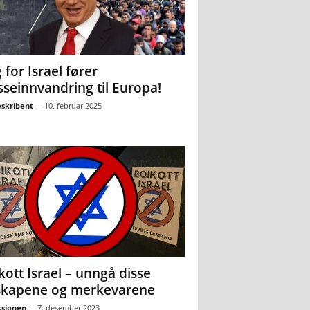
 for Israel fører
seinnvandring til Europa!
eskribent
-
10. februar 2025
kott Israel – unngå disse
skapene og merkevarene
sjonen
-
7. desember 2023