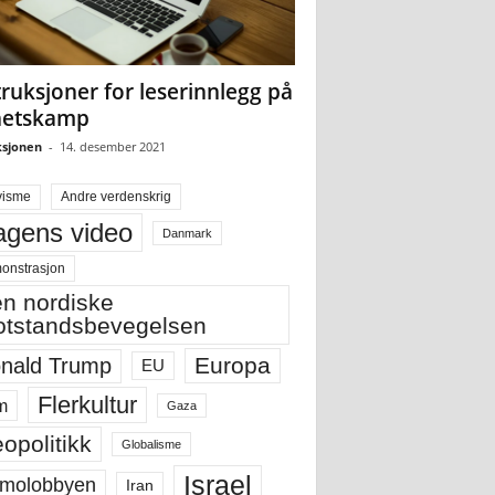
truksjoner for leserinnlegg på
hetskamp
sjonen
-
14. desember 2021
visme
Andre verdenskrig
gens video
Danmark
onstrasjon
n nordiske
tstandsbevegelsen
Europa
nald Trump
EU
Flerkultur
m
Gaza
opolitikk
Globalisme
Israel
molobbyen
Iran