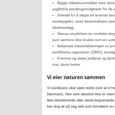
Bygge rekkehusområder med store g
avgiftsfrie pendlingsmuligheter for de
Arbeide for å skape en levende lan
landsbygden, samt desentralisere samfu
idrettsanlegg.
Stanse utnyttelsen av nordiske skog
sunt samfunn ikke brukes som en uuttø
Bekjempe industrialiseringen av jor
modifiserte organismer (GMO), kunstgj
Fremme og støtte jordbruk og dyreh
mat, desto bedre.
Vi eier naturen sammen
Vi nordboere skal være stolte over at vi ha
Danmark). Noe som absolutt ikke er noen s
ikke-eksisterende eller sterkt begrensede.
bør dog se på seg selv som forvaltere av 