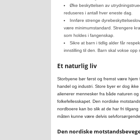
Øke beskyttelsen av utrydningstrue
reduseres i antall hver eneste dag.
Innføre strenge dyrebeskyttelseslov
være minimumstandard. Strengere krav 
som holdes i fangenskap.
Sikre at barn i tidlig alder får respe
innstilling til den. Barn skal vokse opp
Et naturlig liv
Storbyene bør først og fremst være hjem for
handel og industri. Store byer er dog ikk
alienerer mennesker fra både naturen og a
folkefellesskapet. Den nordiske motstandsb
nordboere kan bo slik at de har fri tilgang
måten kunne være delvis selvforsørgende,
Den nordiske motstandsbevegel