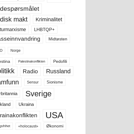
despørsmålet
disk makt
Kriminalitet
LHBTQP+
turmarxisme
sseinnvandring
Midtøsten
O
Norge
estina
Pedofili
Palestinakonflikten
litikk
Russland
Radio
amfunn
Sensur
Sionisme
Sverige
rbritannia
Ukraina
kland
USA
rainakonflikten
Økonomi
«holocaust»
gsfrihet