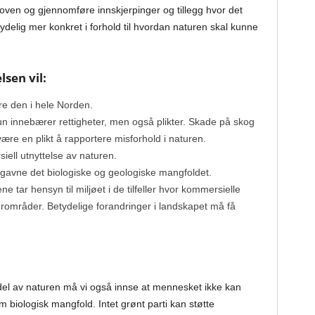
oven og gjennomføre innskjerpinger og tillegg hvor det
delig mer konkret i forhold til hvordan naturen skal kunne
sen vil:
e den i hele Norden.
un innebærer rettigheter, men også plikter. Skade på skog
være en plikt å rapportere misforhold i naturen.
ell utnyttelse av naturen.
 gavne det biologiske og geologiske mangfoldet.
ne tar hensyn til miljøet i de tilfeller hvor kommersielle
urområder. Betydelige forandringer i landskapet må få
el av naturen må vi også innse at mennesket ikke kan
 biologisk mangfold. Intet grønt parti kan støtte