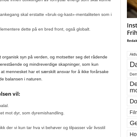
tankegang skal erstatte «bruk-og-kast»-mentaliteten som i
Ins
lementere dette på en bred front, også globalt.
Fri
Redak
Akti
 organisk syn på verden, og motsetter seg det rådende
Da
verestående og mindreverdige skapninger, som kun
 at mennesket har et særskilt ansvar for å ikke forårsake
Dem
de balansen i naturen.
De
mo
sen vil:
Do
alal.
Fil
tet mot dyr, som dyremishandling.
Ge
kk der vi kun tar hva vi behøver og tilpasser vår livsstil
Ho