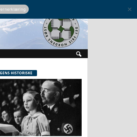
ernerklæring
GENS HISTORISKE