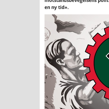
motstandsbevegelsens politi
en ny tid».