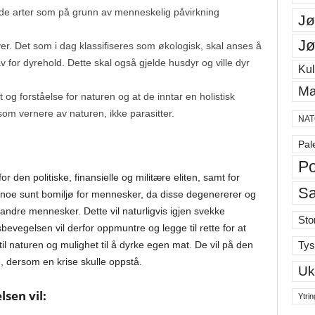
de arter som på grunn av menneskelig påvirkning
Jø
Jø
er. Det som i dag klassifiseres som økologisk, skal anses å
for dyrehold. Dette skal også gjelde husdyr og ville dyr
Kul
Ma
kt og forståelse for naturen og at de inntar en holistisk
 som vernere av naturen, ikke parasitter.
NAT
Pal
Po
 den politiske, finansielle og militære eliten, samt for
S
e noe sunt bomiljø for mennesker, da disse degenererer og
ndre mennesker. Dette vil naturligvis igjen svekke
Sto
evegelsen vil derfor oppmuntre og legge til rette for at
 til naturen og mulighet til å dyrke egen mat. De vil på den
Tys
 dersom en krise skulle oppstå.
Uk
sen vil:
Ytrin