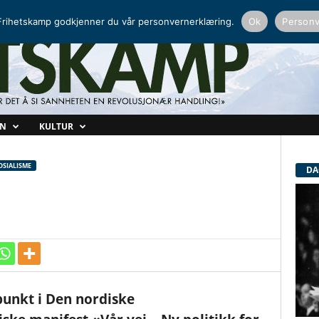
NORDISK RADIO
PEERTUBE
rihetskamp godkjenner du vår personvernerklæring.
Ok
Personv
ON
KULTUR
SIALISME
DA
punkt i Den nordiske