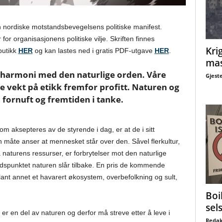
en nordiske motstandsbevegelsens politiske manifest.
for organisasjonens politiske vilje. Skriften finnes
Krig
tbutikk
HER
og kan lastes ned i gratis PDF-utgave
HER
.
mas
 harmoni med den naturlige orden. Våre
Gjest
e vekt på etikk fremfor profitt. Naturen og
 fornuft og fremtiden i tanke.
om aksepteres av de styrende i dag, er at de i sitt
 måte anser at mennesket står over den. Såvel flerkultur,
 naturens ressurser, er forbrytelser mot den naturlige
tidspunktet naturen slår tilbake. En pris de kommende
blant annet et havarert økosystem, overbefolkning og sult,
Boi
sel
 er en del av naturen og derfor må streve etter å leve i
Redak