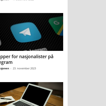
pper for nasjonalister på
egram
sjonen
-
23. november 2023