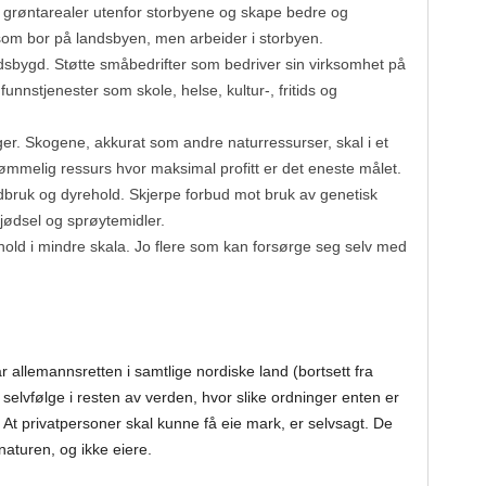
røntarealer utenfor storbyene og skape bedre og
 som bor på landsbyen, men arbeider i storbyen.
dsbygd. Støtte småbedrifter som bedriver sin virksomhet på
nnstjenester som skole, helse, kultur-, fritids og
er. Skogene, akkurat som andre naturressurser, skal i et
mmelig ressurs hvor maksimal profitt er det eneste målet.
dbruk og dyrehold. Skjerpe forbud mot bruk av genetisk
ødsel og sprøytemidler.
old i mindre skala. Jo flere som kan forsørge seg selv med
r allemannsretten i samtlige nordiske land (bortsett fra
elvfølge i resten av verden, hvor slike ordninger enten er
 At privatpersoner skal kunne få eie mark, er selvsagt. De
naturen, og ikke eiere.