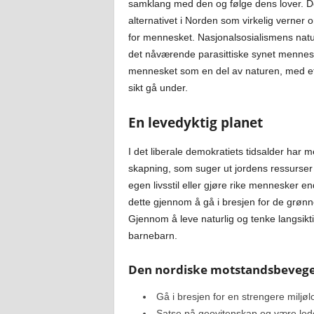
samklang med den og følge dens lover. D
alternativet i Norden som virkelig verner
for mennesket. Nasjonalsosialismens natu
det nåværende parasittiske synet menneske
mennesket som en del av naturen, med et 
sikt gå under.
En levedyktig planet
I det liberale demokratiets tidsalder har men
skapning, som suger ut jordens ressurser o
egen livsstil eller gjøre rike mennesker 
dette gjennom å gå i bresjen for de grønn
Gjennom å leve naturlig og tenke langsikti
barnebarn.
Den nordiske motstandsbevegel
Gå i bresjen for en strengere miljøl
Satse på geovitenskap og være lede