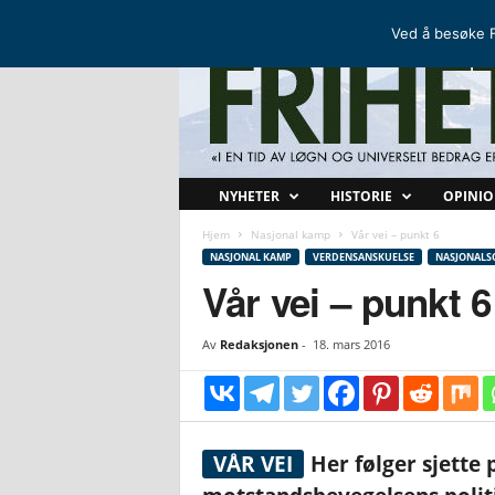
FRIHETSKAMP
DEN NORDISKE MOTSTANDSBEVEGELSEN
Ved å besøke F
F
NYHETER
HISTORIE
OPINI
r
i
Hjem
Nasjonal kamp
Vår vei – punkt 6
h
NASJONAL KAMP
VERDENSANSKUELSE
NASJONALSO
e
Vår vei – punkt 6
t
s
Av
Redaksjonen
-
18. mars 2016
k
a
m
p
VÅR VEI
Her følger sjette 