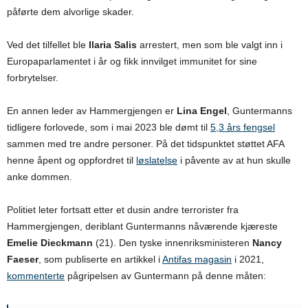
påførte dem alvorlige skader.
Ved det tilfellet ble
Ilaria Salis
arrestert, men som ble valgt inn i
Europaparlamentet i år og fikk innvilget immunitet for sine
forbrytelser.
En annen leder av Hammergjengen er
Lina Engel
, Guntermanns
tidligere forlovede, som i mai 2023 ble dømt til
5,3 års fengsel
sammen med tre andre personer. På det tidspunktet støttet AFA
henne åpent og oppfordret til
løslatelse
i påvente av at hun skulle
anke dommen.
Politiet leter fortsatt etter et dusin andre terrorister fra
Hammergjengen, deriblant Guntermanns nåværende kjæreste
Emelie Dieckmann
(21). Den tyske innenriksministeren
Nancy
Faeser
, som publiserte en artikkel i
Antifas magasin
i 2021,
kommenterte
pågripelsen av Guntermann på denne måten: