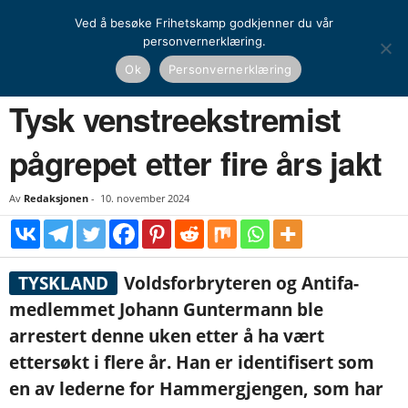
Ved å besøke Frihetskamp godkjenner du vår
personvernerklæring.
Hjem
Nyheter
Tysk venstreekstremist pågrepet etter fire års jakt
Ok
Personvernerklæring
NYHETER
UTENRIKS
Tysk venstreekstremist
pågrepet etter fire års jakt
Av
Redaksjonen
-
10. november 2024
TYSKLAND
Voldsforbryteren og Antifa-
medlemmet Johann Guntermann ble
arrestert denne uken etter å ha vært
ettersøkt i flere år. Han er identifisert som
en av lederne for Hammergjengen, som har