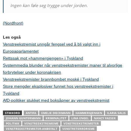
Ingen kan føle seg trygge under jorden.
(Nordfront)
Les også
Venstreekstremist unngår fengsel ved å bli valgt inn i
Europaparlamentet
Rettssak mot «hammergjengen» i Tyskland
Systemmedia blunder når venstreekstremister maner til alvorlige
forbrytelser under koronakrisen
Venstreekstremister brannbombet moské i Tyskland
Store mengder eksplosiver funnet hos venstreekstremister i
Tyskland
AfD-politiker stukket med boksåpner av venstreekstremist
STIKKORD
ANTIFA
EMELIE DIECKMANN
HAMMERGJENGEN
ILARIA SALIS
JOHANN GUNTERMANN
KRIMINALITET
LINA ENGEL
NANCY FAESER
POLITIKK
VENSTREEKSTREMISME
VENSTREEKSTREMISTER
VENSTREEKSTREMISTER-ANBEFALT
VENSTRETERRORISME