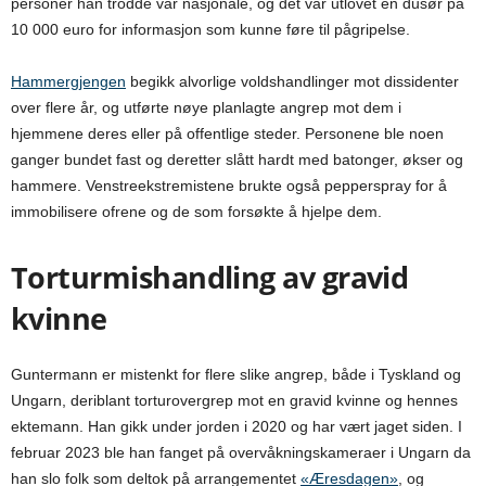
personer han trodde var nasjonale, og det var utlovet en dusør på
10 000 euro for informasjon som kunne føre til pågripelse.
Hammergjengen
begikk alvorlige voldshandlinger mot dissidenter
over flere år, og utførte nøye planlagte angrep mot dem i
hjemmene deres eller på offentlige steder. Personene ble noen
ganger bundet fast og deretter slått hardt med batonger, økser og
hammere. Venstreekstremistene brukte også pepperspray for å
immobilisere ofrene og de som forsøkte å hjelpe dem.
Torturmishandling av gravid
kvinne
Guntermann er mistenkt for flere slike angrep, både i Tyskland og
Ungarn, deriblant torturovergrep mot en gravid kvinne og hennes
ektemann. Han gikk under jorden i 2020 og har vært jaget siden. I
februar 2023 ble han fanget på overvåkningskameraer i Ungarn da
han slo folk som deltok på arrangementet
«Æresdagen»
, og