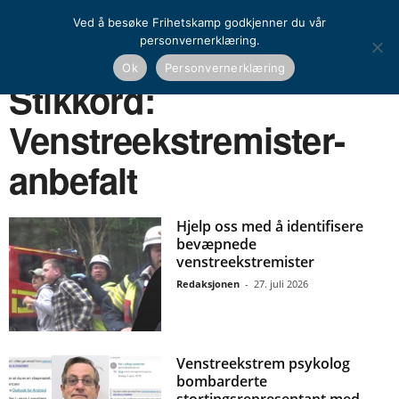
Ved å besøke Frihetskamp godkjenner du vår
personvernerklæring.
Ok
Personvernerklæring
Hjem
Stikkord
Venstreekstremister-anbefalt
Stikkord:
Venstreekstremister-
anbefalt
Hjelp oss med å identifisere
bevæpnede
venstreekstremister
Redaksjonen
-
27. juli 2026
Venstreekstrem psykolog
bombarderte