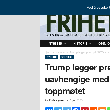
FRIHETSKAMP
DEN NORDISKE MOTSTANDSBEVEGELSEN
Ved å besøke F
F
NYHETER
HISTORIE
OPINI
r
i
Hjem
Nyheter
Trump legger press på NATO – ua
h
NYHETER
UTENRIKS
e
Trump legger pr
t
s
uavhengige medi
k
a
toppmøtet
m
p
Av
Redaksjonen
-
7. juli 2026