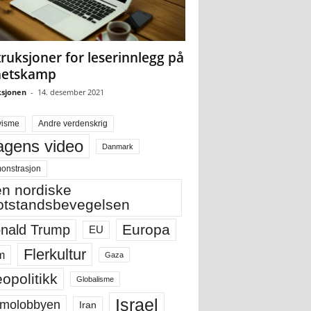
truksjoner for leserinnlegg på
hetskamp
sjonen
-
14. desember 2021
visme
Andre verdenskrig
gens video
Danmark
onstrasjon
n nordiske
tstandsbevegelsen
Europa
nald Trump
EU
Flerkultur
m
Gaza
opolitikk
Globalisme
Israel
molobbyen
Iran