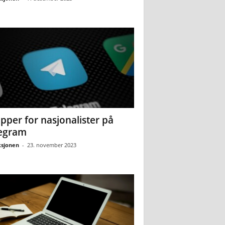
pper for nasjonalister på
egram
sjonen
-
23. november 2023