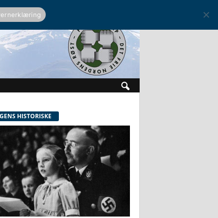
ernerklæring
GENS HISTORISKE