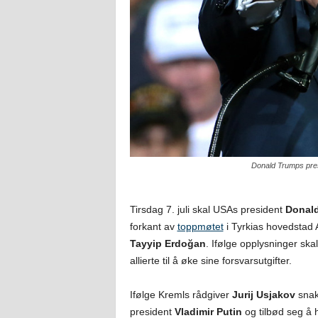
Donald Trumps presi
Tirsdag 7. juli skal USAs president
Donal
forkant av
toppmøtet
i Tyrkias hovedstad 
Tayyip Erdoğan
. Ifølge opplysninger sk
allierte til å øke sine forsvarsutgifter.
Ifølge Kremls rådgiver
Jurij Usjakov
snak
president
Vladimir Putin
og tilbød seg å h