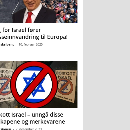
 for Israel fører
seinnvandring til Europa!
eskribent
-
10. februar 2025
kott Israel – unngå disse
skapene og merkevarene
sjonen
-
7. desember 2023