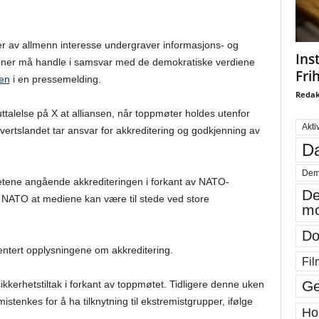
er av allmenn interesse undergraver informasjons- og
Ins
joner må handle i samsvar med de demokratiske verdiene
Fri
en
i en pressemelding.
Redak
uttalelse på X at alliansen, når toppmøter holdes utenfor
Akti
 vertslandet tar ansvar for akkreditering og godkjenning av
Da
Dem
hetene angående akkrediteringen i forkant av NATO-
De
or NATO at mediene kan være til stede ved store
mo
Do
ntert opplysningene om akkreditering.
Fil
Ge
ikkerhetstiltak i forkant av toppmøtet. Tidligere denne uken
tenkes for å ha tilknytning til ekstremistgrupper, ifølge
Ho