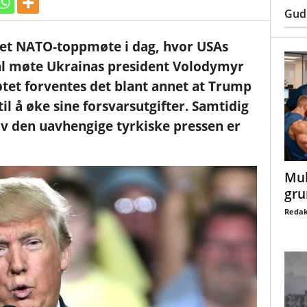
Gud
 et NATO-toppmøte i dag, hvor USAs
l møte Ukrainas president Volodymyr
øtet forventes det blant annet at Trump
il å øke sine forsvarsutgifter. Samtidig
av den uavhengige tyrkiske pressen er
Mul
gru
Redak