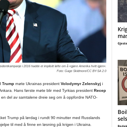
Krig
mas
Gjest
dentkampanje i 2016 hadde et implisitt løfte om å «gjøre Amerika hvitt igjen».
Foto: Gage Skidmore/CC BY-SA 2.0
d Trump
møte Ukrainas president
Volodymyr Zelenskyj
i
Ankara. Hans første møte blir med Tyrkias president
Recep
al en del av samtalene dreie seg om å oppfordre NATO-
Boi
sel
ket Trump på lørdag i rundt 90 minutter med Russlands
jelpe til med å finne en løsning på krigen i Ukraina.
Redak