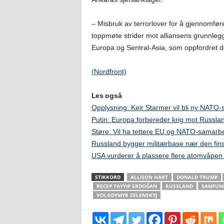
– Misbruk av terrorlover for å gjennomfør
toppmøte strider mot alliansens grunnleg
Europa og Sentral-Asia, som oppfordret de
(Nordfront)
Les også
Opplysning: Keir Starmer vil bli ny NATO-s
Putin: Europa forbereder krig mot Russla
Støre: Vil ha tettere EU og NATO-samarb
Russland bygger militærbase nær den fin
USA vurderer å plassere flere atomvåpen
STIKKORD
ALLISON HART
DONALD TRUMP
RECEP TAYYIP ERDOĞAN
RUSSLAND
SAMFUN
VOLODYMYR ZELENSKYJ