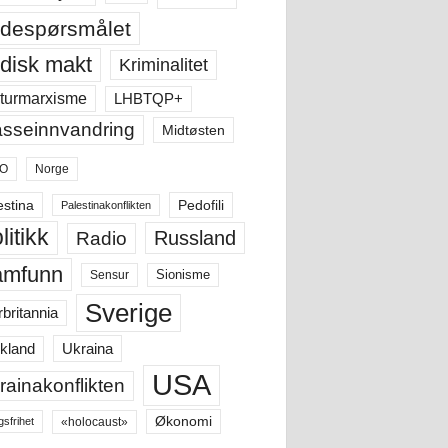
despørsmålet
disk makt
Kriminalitet
LHBTQP+
turmarxisme
sseinnvandring
Midtøsten
O
Norge
estina
Pedofili
Palestinakonflikten
litikk
Russland
Radio
amfunn
Sensur
Sionisme
Sverige
rbritannia
Ukraina
kland
USA
rainakonflikten
Økonomi
«holocaust»
gsfrihet