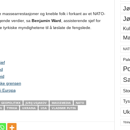
Jø
e massearrestasjoner og kneble folk i forkant av et NATO-
Jø
gende verdier, sa
Benjamin Ward
, assisterende sjef for
 tyrkiske myndighetene til å løslate de fengslede.
Kul
Ma
NAT
Pal
jef
Po
nd
eid
S
ske grensen
 i Europa
Sto
Tys
GEOPOLITIKK
JURIJ USJAKOV
MASSEMEDIA
NATO
N
TYRKIA
UKRAINA
USA
VLADIMIR PUTIN
Uk
Ytrin