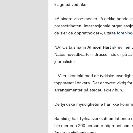
klage på vedtaket.
«Å hindre visse medier i å dekke hendels
pressefriheten. Internasjonale organisas
de sier de opprettholder», uttalte
forening
NATOs talsmann
Allison Hart
skrev i en 
Natos hovedkvarter i Brussel, stoler på at
journalister.
– Vi er i kontakt med de tyrkiske myndig
toppmøtet i Ankara. Det er svært viktig f
arrangementer på stedet, skrev hun.
De tyrkiske myndighetene har ikke komme
Samtidig har Tyrkia iverksatt omfattende s
ble mer enn 200 personer pågrepet som mis
Ankaras sjefsanklager.