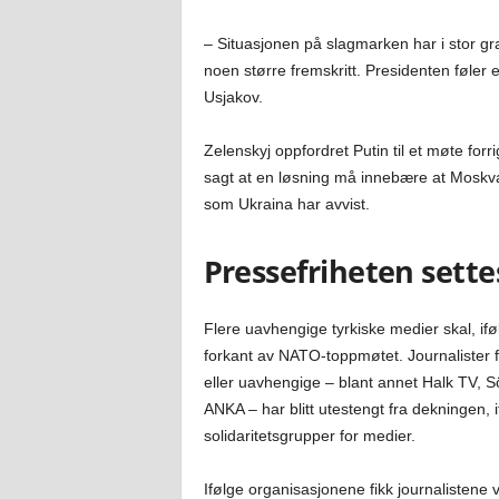
– Situasjonen på slagmarken har i stor gra
noen større fremskritt. Presidenten føler e
Usjakov.
Zelenskyj oppfordret Putin til et møte for
sagt at en løsning må innebære at Moskva 
som Ukraina har avvist.
Pressefriheten settes
Flere uavhengige tyrkiske medier skal, iføl
forkant av NATO-toppmøtet. Journalister 
eller uavhengige – blant annet Halk TV, 
ANKA – har blitt utestengt fra dekningen, 
solidaritetsgrupper for medier.
Ifølge organisasjonene fikk journalistene 