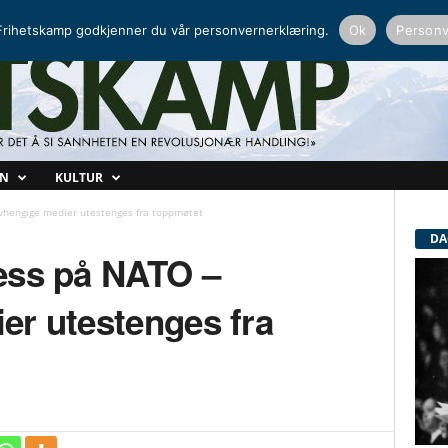
NORDISK RADIO
PEERTUBE
rihetskamp godkjenner du vår personvernerklæring.
Ok
Personv
ON
KULTUR
vhengige medier utestenges fra toppmøtet
DA
ess på NATO –
er utestenges fra