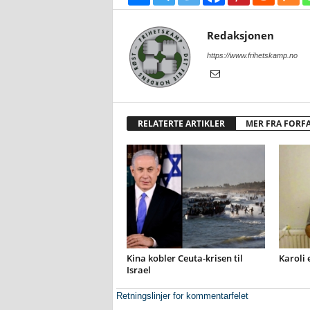
Redaksjonen
https://www.frihetskamp.no
RELATERTE ARTIKLER
MER FRA FORF
Kina kobler Ceuta-krisen til
Karoli 
Israel
Retningslinjer for kommentarfelet