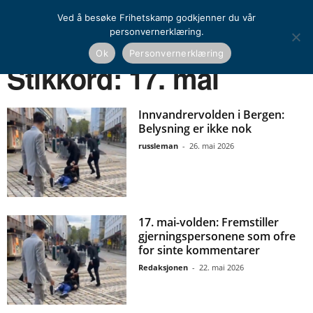
Ved å besøke Frihetskamp godkjenner du vår
personvernerklæring.
Ok
Personvernerklæring
Hjem
Stikkord
17. mai
Stikkord: 17. mai
Innvandrervolden i Bergen:
Belysning er ikke nok
russleman
-
26. mai 2026
17. mai-volden: Fremstiller
gjerningspersonene som ofre
for sinte kommentarer
Redaksjonen
-
22. mai 2026