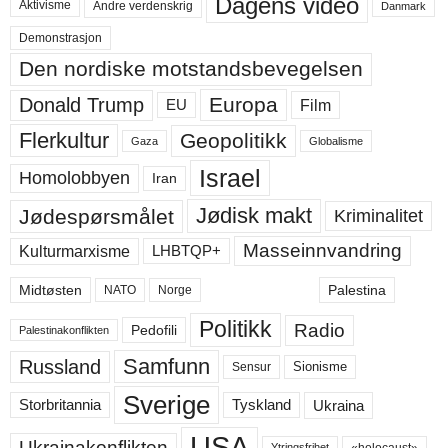
Dagens video
Aktivisme
Andre verdenskrig
Danmark
Demonstrasjon
Den nordiske motstandsbevegelsen
Europa
Donald Trump
Film
EU
Flerkultur
Geopolitikk
Gaza
Globalisme
Israel
Homolobbyen
Iran
Jødisk makt
Jødespørsmålet
Kriminalitet
Masseinnvandring
LHBTQP+
Kulturmarxisme
Midtøsten
Palestina
NATO
Norge
Politikk
Radio
Pedofili
Palestinakonflikten
Samfunn
Russland
Sensur
Sionisme
Sverige
Ukraina
Storbritannia
Tyskland
USA
Ukrainakonflikten
«holocaust»
Ytringsfrihet