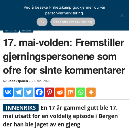
Ved å besøke Frihetskamp godkjenner du vår
personvernerklæring.
Hjem
Nyheter
Norge
17. mai-volden: Fremstiller gjerningspersonene som ofre
Ok
Personvernerklæring
for sinte kommentarer
NYHETER
NORGE
17. mai-volden: Fremstiller
gjerningspersonene som
ofre for sinte kommentarer
Av
Redaksjonen
-
22. mai 2026
INNENRIKS
En 17 år gammel gutt ble 17.
mai utsatt for en voldelig episode i Bergen
der han ble jaget av en gjeng