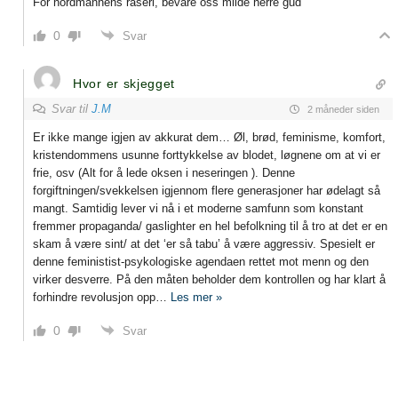
For nordmannens raseri, bevare oss milde herre gud
0
Svar
Hvor er skjegget
Svar til
J.M
2 måneder siden
Er ikke mange igjen av akkurat dem… Øl, brød, feminisme, komfort,
kristendommens usunne forttykkelse av blodet, løgnene om at vi er
frie, osv (Alt for å lede oksen i neseringen ). Denne
forgiftningen/svekkelsen igjennom flere generasjoner har ødelagt så
mangt. Samtidig lever vi nå i et moderne samfunn som konstant
fremmer propaganda/ gaslighter en hel befolkning til å tro at det er en
skam å være sint/ at det ‘er så tabu’ å være aggressiv. Spesielt er
denne feministist-psykologiske agendaen rettet mot menn og den
virker desverre. På den måten beholder dem kontrollen og har klart å
forhindre revolusjon opp
…
Les mer »
0
Svar