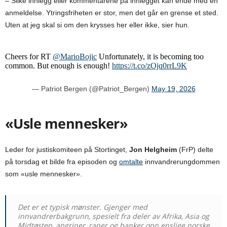
– Slike innlegg eller kommentarene på innlegget kan ende med en
anmeldelse. Ytringsfriheten er stor, men det går en grense et sted.
Uten at jeg skal si om den krysses her eller ikke, sier hun.
Cheers for RT
@MarioBojic
Unfortunately, it is becoming too
common. But enough is enough!
https://t.co/zOjq0rrL9K
— Patriot Bergen (@Patriot_Bergen)
May 19, 2026
«Usle mennesker»
Leder for justiskomiteen på Stortinget,
Jon Helgheim
(FrP) delte
på torsdag et bilde fra episoden og
omtalte
innvandrerungdommen
som «usle mennesker».
Det er et typisk mønster. Gjenger med
innvandrerbakgrunn, spesielt fra deler av Afrika, Asia og
Midtøsten, angriper, raner og banker opp enslige norske