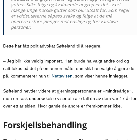
gutter. Slike feige og kvalmende angrep er det svært
mange unge norske gutter som blir utsatt for. Som regel
er voldsutøverne såpass svake og feige at de må
operere i store gjenger mot enslige og forsvarsløse
personer.
Dette har fått politiadvokat Søfteland til å reagere.
– Jeg blir ikke veldig imponert. Han burde ha valgt andre ord og
satt fokus på det på en annen måte, enn slik han valgte å gjøre det
på, kommenterer hun til
Nettavisen
, som viser henne innlegget.
Søfteland hevder videre at gjerningspersonene er «mindreårige»,
men en rask undersøkelse viser at i alle fall én av dem var 17 år for
over ett år siden. Hvor gamle de andre er fremkommer ikke.
Forskjellsbehandling