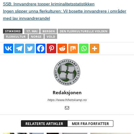
SSB: Innvandrere topper kriminalitetsstatistikken
Ingen slipper unna flerkulturen: Vil bosette innvandrere i områder
med lav innvandrerandel
STIKKORD
17. MAI
BERGEN
DEN FLERKULTURELLE VOLDEN
FLERKULTUR
NORGE
VOLD
Redaksjonen
https://www.frihetskamp.no
RELATERTE ARTIKLER
MER FRA FORFATTER