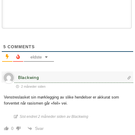
5
COMMENTS
eldste
Blackwing
2 måneder siden
Venstreslasket sin mørklegging av slike hendelser er akkurat som
forventet når rasismen går «feil» vei.
Sist endret 2 måneder siden av Blackwing
Svar
0