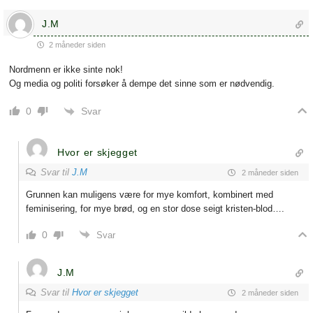
J.M
2 måneder siden
Nordmenn er ikke sinte nok!
Og media og politi forsøker å dempe det sinne som er nødvendig.
Svar
0
Hvor er skjegget
Svar til
J.M
2 måneder siden
Grunnen kan muligens være for mye komfort, kombinert med
feminisering, for mye brød, og en stor dose seigt kristen-blod….
0
Svar
J.M
Svar til
Hvor er skjegget
2 måneder siden