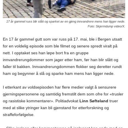
17 år gammel russ blir slått og sparket av en gjeng innvandrere mens han ligger nede.
Foto: Skjermdump video/X.
En 17 år gammel gutt som var russ på 17. mai, ble i Bergen utsatt
for en voldelig episode som ble filmet og senere spredt viralt på
nett. I opptaket ses han løpe bort fra en gruppe
innvandrerungdommer som jager etter ham, før han blir slått og
faller til bakken. Innvandrerungdommen flokker seg deretter rundt
ham og begynner å slå og sparke ham mens han ligger nede.
I etterkant av voldsepisoden har flere medier valgt å sensurere
gjerningspersonene og samtidig fremstilt dem som ofre for «trusler
og rasistiske kommentarer». Politiadvokat
Linn Søfteland
truer
med at slike ytringer kan bli gjenstand for etterforskning og
straffeforfølgelse.