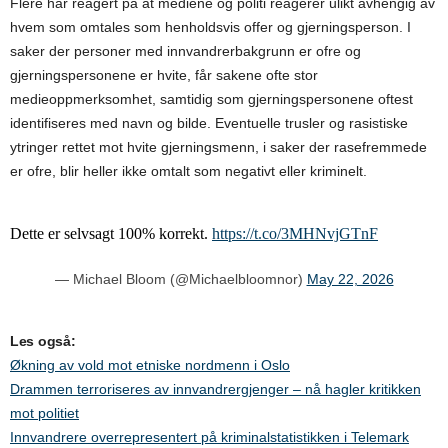
Flere har reagert på at mediene og politi reagerer ulikt avhengig av
hvem som omtales som henholdsvis offer og gjerningsperson. I
saker der personer med innvandrerbakgrunn er ofre og
gjerningspersonene er hvite, får sakene ofte stor
medieoppmerksomhet, samtidig som gjerningspersonene oftest
identifiseres med navn og bilde. Eventuelle trusler og rasistiske
ytringer rettet mot hvite gjerningsmenn, i saker der rasefremmede
er ofre, blir heller ikke omtalt som negativt eller kriminelt.
Dette er selvsagt 100% korrekt.
https://t.co/3MHNvjGTnF
— Michael Bloom (@Michaelbloomnor)
May 22, 2026
Les også:
Økning av vold mot etniske nordmenn i Oslo
Drammen terroriseres av innvandrergjenger – nå hagler kritikken
mot politiet
Innvandrere overrepresentert på kriminalstatistikken i Telemark