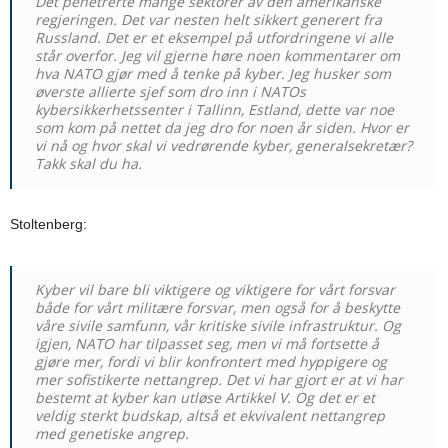
Det penetrerte mange sektorer av den amerikanske
regjeringen. Det var nesten helt sikkert generert fra
Russland. Det er et eksempel på utfordringene vi alle
står overfor. Jeg vil gjerne høre noen kommentarer om
hva NATO gjør med å tenke på kyber. Jeg husker som
øverste allierte sjef som dro inn i NATOs
kybersikkerhetssenter i Tallinn, Estland, dette var noe
som kom på nettet da jeg dro for noen år siden. Hvor er
vi nå og hvor skal vi vedrørende kyber, generalsekretær?
Takk skal du ha.
Stoltenberg:
Kyber ​​vil bare bli viktigere og viktigere for vårt forsvar
både for vårt militære forsvar, men også for å beskytte
våre sivile samfunn, vår kritiske sivile infrastruktur. Og
igjen, NATO har tilpasset seg, men vi må fortsette å
gjøre mer, fordi vi blir konfrontert med hyppigere og
mer sofistikerte nettangrep. Det vi har gjort er at vi har
bestemt at kyber kan utløse Artikkel V. Og det er et
veldig sterkt budskap, altså et ekvivalent nettangrep
med genetiske angrep.