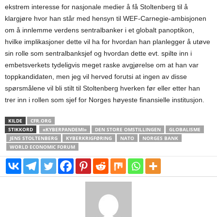
ekstrem interesse for nasjonale medier å få Stoltenberg til å
klargjøre hvor han står med hensyn til WEF-Carnegie-ambisjonen
om å innlemme verdens sentralbanker i et globalt panoptikon,
hvilke implikasjoner dette vil ha for hvordan han planlegger å utøve
sin rolle som sentralbanksjef og hvordan dette evt. spilte inn i
embetsverkets tydeligvis meget raske avgjørelse om at han var
toppkandidaten, men jeg vil herved forutsi at ingen av disse
spørsmålene vil bli stilt til Stoltenberg hverken før eller etter han
trer inn i rollen som sjef for Norges høyeste finansielle institusjon.
KILDE
CFR.ORG
STIKKORD
«KYBERPANDEMI»
DEN STORE OMSTILLINGEN
GLOBALISME
JENS STOLTENBERG
KYBERKRIGFØRING
NATO
NORGES BANK
WORLD ECONOMIC FORUM