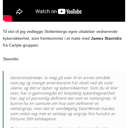
Til sist vil jeg vedlegge Stoltenbergs egne uttalelser vedrørende
kybersikkerhet, som fremkommer i et møte med
James Stavridis
fra Carlyle-gruppen:
Stavridis:
Generalsekretær, la meg gå over til et annet område
som jeg og mange amerikanere har dvelt ved de siste
ukene, og det er kyber og kybersikkerhet. Som du er klar
over, har vi gjennomgått en betydelig kyberbegivenhet
her. Jeg vil personlig definere det som et nettangrep. Vi
kunne ha en samtale om hva som definerer et
nettangrep, men det er selvfølgelig SolarWinds-hacket,
som rettet seg mot et selskap og angrep fire hundre av
Fortune 500-selskapene.