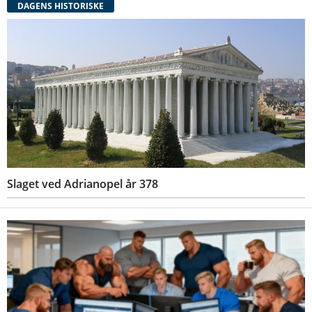
DAGENS HISTORISKE
Slaget ved Adrianopel år 378