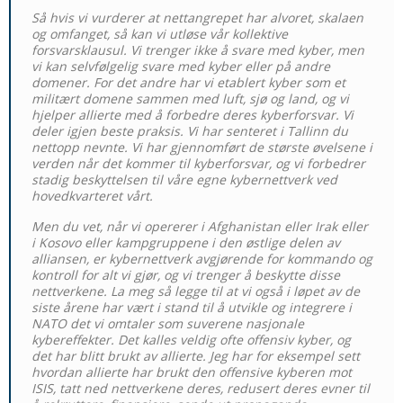
Så hvis vi vurderer at nettangrepet har alvoret, skalaen
og omfanget, så kan vi utløse vår kollektive
forsvarsklausul. Vi trenger ikke å svare med kyber, men
vi kan selvfølgelig svare med kyber eller på andre
domener. For det andre har vi etablert kyber som et
militært domene sammen med luft, sjø og land, og vi
hjelper allierte med å forbedre deres kyberforsvar. Vi
deler igjen beste praksis. Vi har senteret i Tallinn du
nettopp nevnte. Vi har gjennomført de største øvelsene i
verden når det kommer til kyberforsvar, og vi forbedrer
stadig beskyttelsen til våre egne kybernettverk ved
hovedkvarteret vårt.
Men du vet, når vi opererer i Afghanistan eller Irak eller
i Kosovo eller kampgruppene i den østlige delen av
alliansen, er kybernettverk avgjørende for kommando og
kontroll for alt vi gjør, og vi trenger å beskytte disse
nettverkene. La meg så legge til at vi også i løpet av de
siste årene har vært i stand til å utvikle og integrere i
NATO det vi omtaler som suverene nasjonale
kybereffekter. Det kalles veldig ofte offensiv kyber, og
det har blitt brukt av allierte. Jeg har for eksempel sett
hvordan allierte har brukt den offensive kyberen mot
ISIS, tatt ned nettverkene deres, redusert deres evner til