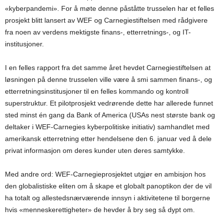
«kyberpandemi». For å møte denne påståtte trusselen har et felles
prosjekt blitt lansert av WEF og Carnegiestiftelsen med rådgivere
fra noen av verdens mektigste finans-, etterretnings-, og IT-
institusjoner.
I en felles rapport fra det samme året hevdet Carnegiestiftelsen at
løsningen på denne trusselen ville være å smi sammen finans-, og
etterretningsinstitusjoner til en felles kommando og kontroll
superstruktur. Et pilotprosjekt vedrørende dette har allerede funnet
sted minst én gang da Bank of America (USAs nest største bank og
deltaker i WEF-Carnegies kyberpolitiske initiativ) samhandlet med
amerikansk etterretning etter hendelsene den 6. januar ved å dele
privat informasjon om deres kunder uten deres samtykke.
Med andre ord: WEF-Carnegieprosjektet utgjør en ambisjon hos
den globalistiske eliten om å skape et globalt panoptikon der de vil
ha totalt og allestedsnærværende innsyn i aktivitetene til borgerne
hvis «menneskerettigheter» de hevder å bry seg så dypt om.