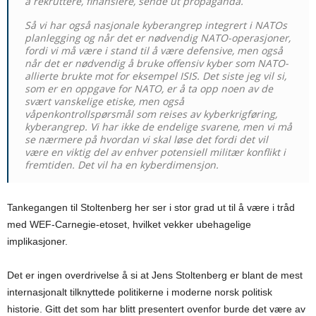
å rekruttere, finansiere, sende ut propaganda.
Så vi har også nasjonale kyberangrep integrert i NATOs
planlegging og når det er nødvendig NATO-operasjoner,
fordi vi må være i stand til å være defensive, men også
når det er nødvendig å bruke offensiv kyber som NATO-
allierte brukte mot for eksempel ISIS. Det siste jeg vil si,
som er en oppgave for NATO, er å ta opp noen av de
svært vanskelige etiske, men også
våpenkontrollspørsmål som reises av kyberkrigføring,
kyberangrep. Vi har ikke de endelige svarene, men vi må
se nærmere på hvordan vi skal løse det fordi det vil
være en viktig del av enhver potensiell militær konflikt i
fremtiden. Det vil ha en kyberdimensjon.
Tankegangen til Stoltenberg her ser i stor grad ut til å være i tråd
med WEF-Carnegie-etoset, hvilket vekker ubehagelige
implikasjoner.
Det er ingen overdrivelse å si at Jens Stoltenberg er blant de mest
internasjonalt tilknyttede politikerne i moderne norsk politisk
historie. Gitt det som har blitt presentert ovenfor burde det være av