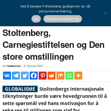
Ved å besøke Frihetskamp godkjenner du vår
personvernerklæring.
Hjem
Opinion
Kronikk
Stoltenberg, Carnegiestiftelsen og Den store omstillingen
Ok
Personvernerklæring
OPINION
KRONIKK
Stoltenberg,
Carnegiestiftelsen og Den
store omstillingen
Av
russleman
-
6. februar 2022
GLOBALISME
Stoltenbergs internasjonale
tilknytninger burde være hovedgrunnen til å
sette spørsmål ved hans motivasjon for å
søke seg til stillingen som sjef for