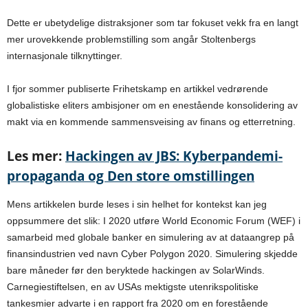
Dette er ubetydelige distraksjoner som tar fokuset vekk fra en langt
mer urovekkende problemstilling som angår Stoltenbergs
internasjonale tilknyttinger.
I fjor sommer publiserte Frihetskamp en artikkel vedrørende
globalistiske eliters ambisjoner om en enestående konsolidering av
makt via en kommende sammensveising av finans og etterretning.
Les mer:
Hackingen av JBS: Kyberpandemi-
propaganda og Den store omstillingen
Mens artikkelen burde leses i sin helhet for kontekst kan jeg
oppsummere det slik: I 2020 utføre World Economic Forum (WEF) i
samarbeid med globale banker en simulering av at dataangrep på
finansindustrien ved navn Cyber Polygon 2020. Simulering skjedde
bare måneder før den beryktede hackingen av SolarWinds.
Carnegiestiftelsen, en av USAs mektigste utenrikspolitiske
tankesmier advarte i en rapport fra 2020 om en forestående