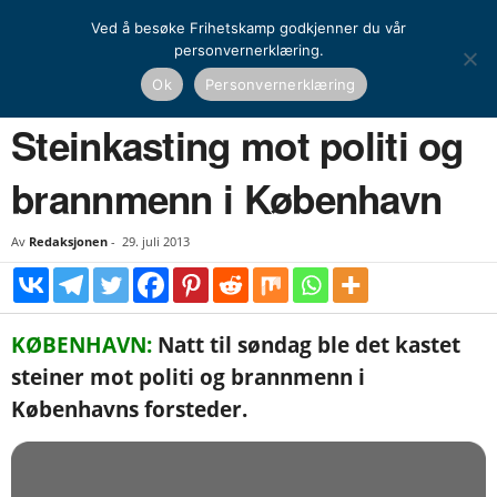
Ved å besøke Frihetskamp godkjenner du vår
personvernerklæring.
Hjem
Nyheter
Norden
Steinkasting mot politi og brannmenn i København
Ok
Personvernerklæring
NYHETER
NORDEN
Steinkasting mot politi og
brannmenn i København
Av
Redaksjonen
-
29. juli 2013
KØBENHAVN:
Natt til søndag ble det kastet
steiner mot politi og brannmenn i
Københavns forsteder.