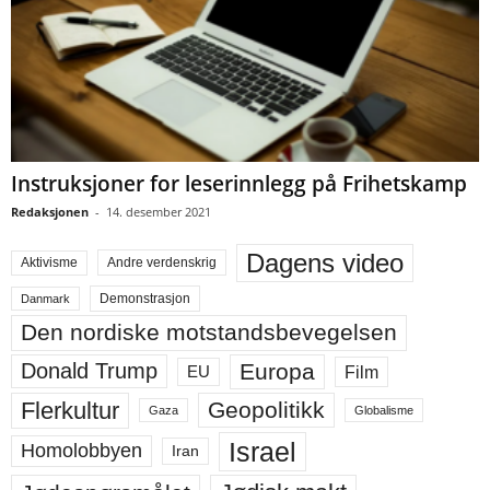
Instruksjoner for leserinnlegg på Frihetskamp
Redaksjonen
-
14. desember 2021
Dagens video
Aktivisme
Andre verdenskrig
Demonstrasjon
Danmark
Den nordiske motstandsbevegelsen
Europa
Donald Trump
Film
EU
Flerkultur
Geopolitikk
Gaza
Globalisme
Israel
Homolobbyen
Iran