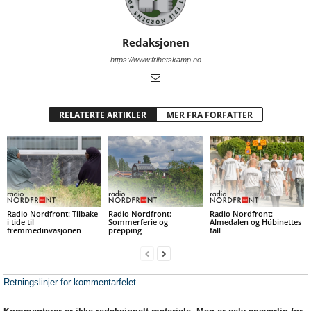
Redaksjonen
https://www.frihetskamp.no
RELATERTE ARTIKLER
MER FRA FORFATTER
Radio Nordfront: Tilbake
Radio Nordfront:
Radio Nordfront:
i tide til
Sommerferie og
Almedalen og Hübinettes
fremmedinvasjonen
prepping
fall
Retningslinjer for kommentarfelet