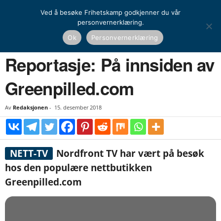
Ved å besøke Frihetskamp godkjenner du vår
personvernerklæring.
Hjem
Nasjonal kamp
Media
Reportasje: På innsiden av Greenpilled.com
Ok
Personvernerklæring
NASJONAL KAMP
MEDIA
Reportasje: På innsiden av
Greenpilled.com
Av
Redaksjonen
-
15. desember 2018
NETT-TV
Nordfront TV har vært på besøk
hos den populære nettbutikken
Greenpilled.com