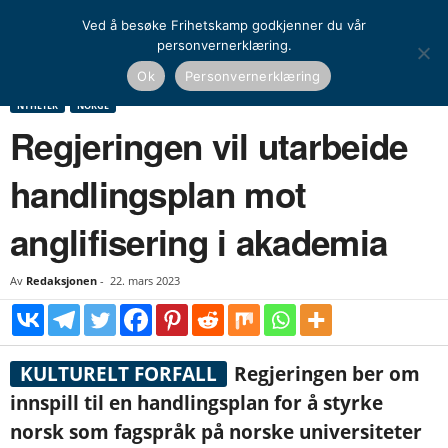
Ved å besøke Frihetskamp godkjenner du vår
personvernerklæring.
Hjem
Nyheter
Norge
Regjeringen vil utarbeide handlingsplan mot anglifisering
Ok
Personvernerklæring
i akademia
NYHETER
NORGE
Regjeringen vil utarbeide
handlingsplan mot
anglifisering i akademia
Av
Redaksjonen
-
22. mars 2023
KULTURELT FORFALL
Regjeringen ber om
innspill til en handlingsplan for å styrke
norsk som fagspråk på norske universiteter