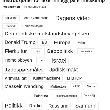
Instruksjoner for leserinnlegg på Frihetskamp
Redaksjonen
-
14. desember 2021
Dagens video
Aktivisme
Andre verdenskrig
Demonstrasjon
Danmark
Den nordiske motstandsbevegelsen
Europa
Donald Trump
Film
EU
Flerkultur
Geopolitikk
Gaza
Globalisme
Israel
Homolobbyen
Iran
Jødisk makt
Jødespørsmålet
Kriminalitet
LHBTQP+
Kulturmarxisme
Masseinnvandring
Midtøsten
NATO
Norge
Palestina
Pedofili
Palestinakonflikten
Politikk
Samfunn
Russland
Radio