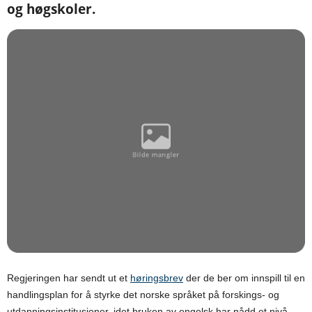
og høgskoler.
Regjeringen har sendt ut et
høringsbrev
der de ber om innspill til en
handlingsplan for å styrke det norske språket på forskings- og
utdanningsinstitusjoner, idet bruken av engelsk har nådd et nivå