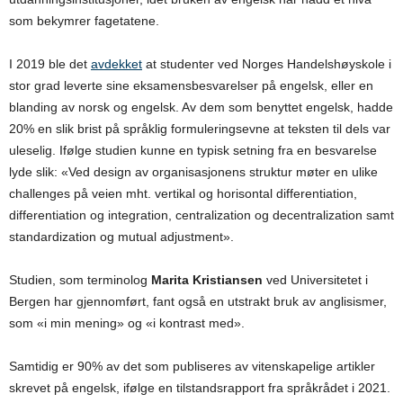
som bekymrer fagetatene.
I 2019 ble det
avdekket
at studenter ved Norges Handelshøyskole i
stor grad leverte sine eksamensbesvarelser på engelsk, eller en
blanding av norsk og engelsk. Av dem som benyttet engelsk, hadde
20% en slik brist på språklig formuleringsevne at teksten til dels var
uleselig. Ifølge studien kunne en typisk setning fra en besvarelse
lyde slik: «Ved design av organisasjonens struktur møter en ulike
challenges på veien mht. vertikal og horisontal differentiation,
differentiation og integration, centralization og decentralization samt
standardization og mutual adjustment».
Studien, som terminolog
Marita Kristiansen
ved Universitetet i
Bergen har gjennomført, fant også en utstrakt bruk av anglisismer,
som «i min mening» og «i kontrast med».
Samtidig er 90% av det som publiseres av vitenskapelige artikler
skrevet på engelsk, ifølge en tilstandsrapport fra språkrådet i 2021.