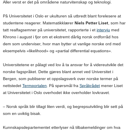
Aller verst er det på områdene naturvitenskap og teknologi.
På Universitetet i Oslo er ukulturen så utbredt blant forelesere at
studentene reagerer. Matematikklærer
Niels Petter Liset
, som har
tatt realfagsemner på universitetet, rapporterte i et
intervju
med
Khrono i august i fjor om et ekstremt dårlig norsk ordforråd hos
dem som underviser, hvor man bytter ut vanlige norske ord med
eksempelvis «likelihood» og «partial differential equations».
Universitetene er pålagt ved lov å ta ansvar for å videreutvikle det
norske fagspråket. Dette gjøres blant annet ved Universitet i
Bergen, som publiserer et oppslagsverk over norske termer på
nettstedet
Termportalen
. På spørsmål fra
Språkrådet
mener Liset
at Universitetet i Oslo overhodet ikke overholder lovkravet.
– Norsk språk blir tillagt liten verdi, og begrepsutvikling blir sett på
som en uviktig bisak.
Kunnskapsdepartementet etterlyser nå tilbakemeldinger om hva