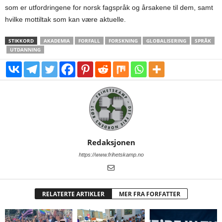
som er utfordringene for norsk fagspråk og årsakene til dem, samt
hvilke mottiltak som kan være aktuelle.
STIKKORD
AKADEMIA
FORFALL
FORSKNING
GLOBALISERING
SPRÅK
UTDANNING
Redaksjonen
https://www.frihetskamp.no
RELATERTE ARTIKLER
MER FRA FORFATTER