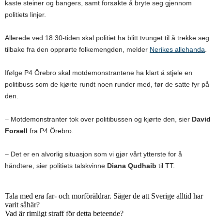
kaste steiner og bangers, samt forsøkte å bryte seg gjennom
politiets linjer.
Allerede ved 18:30-tiden skal politiet ha blitt tvunget til å trekke seg
tilbake fra den opprørte folkemengden, melder
Nerikes allehanda
.
Ifølge P4 Örebro skal motdemonstrantene ha klart å stjele en
politibuss som de kjørte rundt noen runder med, før de satte fyr på
den.
– Motdemonstranter tok over politibussen og kjørte den, sier
David
Forsell
fra P4 Örebro.
– Det er en alvorlig situasjon som vi gjør vårt ytterste for å
håndtere, sier politiets talskvinne
Diana Qudhaib
til TT.
Tala med era far- och morföräldrar. Säger de att Sverige alltid har
varit såhär?
Vad är rimligt straff för detta beteende?