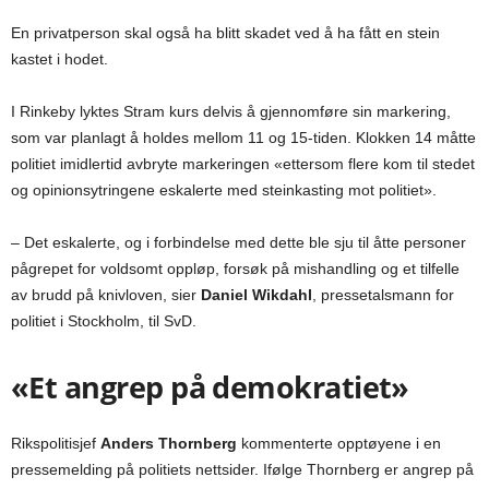
En privatperson skal også ha blitt skadet ved å ha fått en stein
kastet i hodet.
I Rinkeby lyktes Stram kurs delvis å gjennomføre sin markering,
som var planlagt å holdes mellom 11 og 15-tiden. Klokken 14 måtte
politiet imidlertid avbryte markeringen «ettersom flere kom til stedet
og opinionsytringene eskalerte med steinkasting mot politiet».
– Det eskalerte, og i forbindelse med dette ble sju til åtte personer
pågrepet for voldsomt oppløp, forsøk på mishandling og et tilfelle
av brudd på knivloven, sier
Daniel Wikdahl
, pressetalsmann for
politiet i Stockholm, til SvD.
«Et angrep på demokratiet»
Rikspolitisjef
Anders Thornberg
kommenterte opptøyene i en
pressemelding på politiets nettsider. Ifølge Thornberg er angrep på