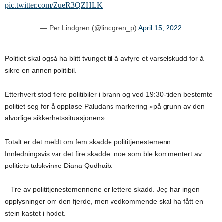
pic.twitter.com/ZueR3QZHLK
— Per Lindgren (@lindgren_p)
April 15, 2022
Politiet skal også ha blitt tvunget til å avfyre ​​et varselskudd for å
sikre en annen politibil.
Etterhvert stod flere politibiler i brann og ved 19:30-tiden bestemte
politiet seg for å oppløse Paludans markering «på grunn av den
alvorlige sikkerhetssituasjonen».
Totalt er det meldt om fem skadde polititjenestemenn.
Innledningsvis var det fire skadde, noe som ble kommentert av
politiets talskvinne Diana Qudhaib.
– Tre av polititjenestemennene er lettere skadd. Jeg har ingen
opplysninger om den fjerde, men vedkommende skal ha fått en
stein kastet i hodet.