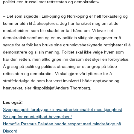
politiet «en trussel mot rettsstaten og demokratiet».
– Det som skjedde i Linköping og Norrköping er helt forkastelig og
kommer aldri til å aksepteres. Jeg har forsikret meg om at de
medarbeidere som ble skadet er tatt hånd om. Vi lever i et
demokratisk samfunn og en av politiets viktigste oppgaver er å
sørge for at folk kan bruke sine grunnlovsbeskyttede rettigheter til å
demonstrere og si sin mening. Politiet skal ikke velge hvem som
har den retten, men alltid gripe inn dersom det skjer en forbrytelse.
Å gi seg på politi og politiets utrustning er et angrep på både
rettsstaten og demokratiet. Vi skal gjøre vårt ytterste for å
straffeforfølge de som har vært involvert i både opptøyene og
hærverket, sier rikspolitisjef Anders Thornberg.
Les også:
Sveriges politi forebygger innvandrerkriminalitet med kjepphest
Se opp for counterjihad-bevegelsen!
Homofile Rasmus Paludan hadde sexprat med mindreårige på
Discord