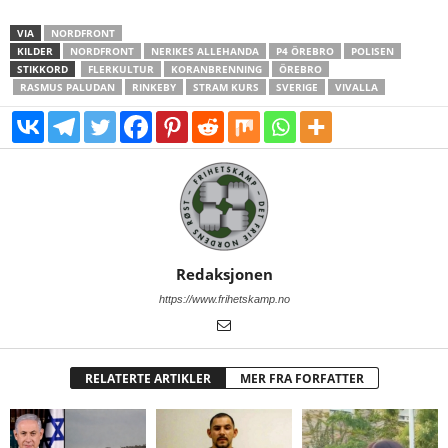
VIA
NORDFRONT
KILDER
NORDFRONT
NERIKES ALLEHANDA
P4 ÖREBRO
POLISEN
STIKKORD
FLERKULTUR
KORANBRENNING
ÖREBRO
RASMUS PALUDAN
RINKEBY
STRAM KURS
SVERIGE
VIVALLA
Redaksjonen
https://www.frihetskamp.no
RELATERTE ARTIKLER
MER FRA FORFATTER