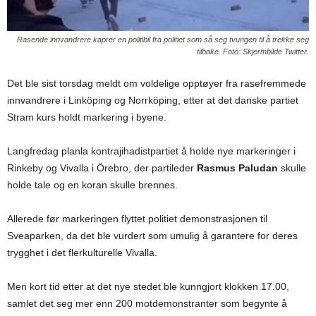
Rasende innvandrere kaprer en politibil fra politiet som så seg tvungen til å trekke seg
tilbake. Foto: Skjermbilde Twitter.
Det ble sist torsdag meldt om voldelige opptøyer fra rasefremmede
innvandrere i Linköping og Norrköping, etter at det danske partiet
Stram kurs holdt markering i byene.
Langfredag ​​planla kontrajihadistpartiet å holde nye markeringer i
Rinkeby og Vivalla i Örebro, der partileder
Rasmus Paludan
skulle
holde tale og en koran skulle brennes.
Allerede før markeringen flyttet politiet demonstrasjonen til
Sveaparken, da det ble vurdert som umulig å garantere for deres
trygghet i det flerkulturelle Vivalla.
Men kort tid etter at det nye stedet ble kunngjort klokken 17.00,
samlet det seg mer enn 200 motdemonstranter som begynte å