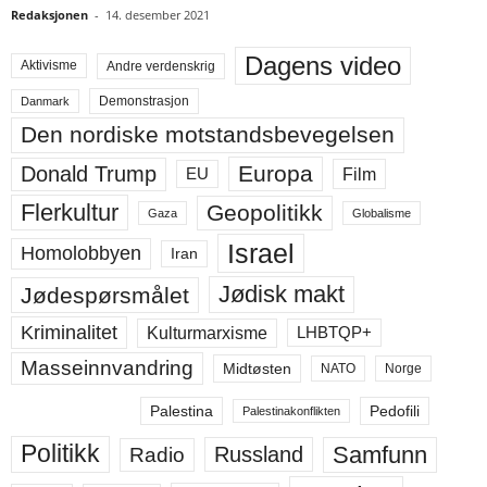
Redaksjonen
-
14. desember 2021
Dagens video
Aktivisme
Andre verdenskrig
Demonstrasjon
Danmark
Den nordiske motstandsbevegelsen
Europa
Donald Trump
Film
EU
Flerkultur
Geopolitikk
Gaza
Globalisme
Israel
Homolobbyen
Iran
Jødisk makt
Jødespørsmålet
Kriminalitet
LHBTQP+
Kulturmarxisme
Masseinnvandring
Midtøsten
NATO
Norge
Palestina
Pedofili
Palestinakonflikten
Politikk
Samfunn
Russland
Radio