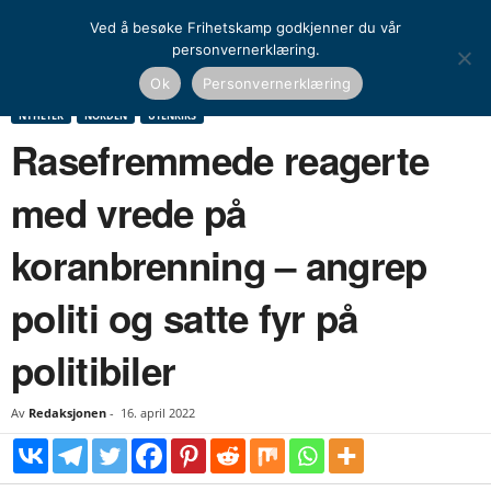
Ved å besøke Frihetskamp godkjenner du vår
personvernerklæring.
Hjem
Nyheter
Norden
Rasefremmede reagerte med vrede på koranbrenning –
Ok
Personvernerklæring
angrep politi og satte fyr...
NYHETER
NORDEN
UTENRIKS
Rasefremmede reagerte
med vrede på
koranbrenning – angrep
politi og satte fyr på
politibiler
Av
Redaksjonen
-
16. april 2022