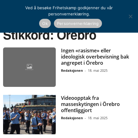
Ved å besøke Frihetskamp godkjenner du vår
personvernerklæring.
Ok
Personvernerklæring
Hjem
Stikkord
Örebro
Stikkord: Örebro
Ingen «rasisme» eller
ideologisk overbevisning bak
angrepet i Örebro
Redaksjonen
-
18. mai 2025
Videoopptak fra
masseskytingen i Örebro
offentliggjort
Redaksjonen
-
18. mai 2025