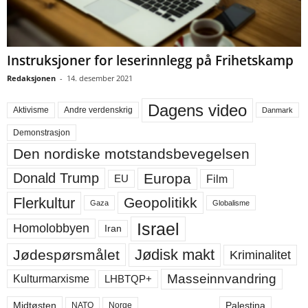
Instruksjoner for leserinnlegg på Frihetskamp
Redaksjonen
-
14. desember 2021
Dagens video
Aktivisme
Andre verdenskrig
Danmark
Demonstrasjon
Den nordiske motstandsbevegelsen
Europa
Donald Trump
Film
EU
Flerkultur
Geopolitikk
Gaza
Globalisme
Israel
Homolobbyen
Iran
Jødisk makt
Jødespørsmålet
Kriminalitet
Masseinnvandring
LHBTQP+
Kulturmarxisme
Midtøsten
Palestina
NATO
Norge