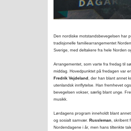
Den nordiske motstandsbevegelsen har publ
tradisjonelle familiearrangementet Nordend
Sverige, med deltakere fra hele Norden o
Arrangementet, som varte fra fredag til sø
middag. Hovedpunktet på fredagen var en
Fredrik Vejdeland
, der han blant annet k
utenlandsk innflytelse. Han fremhevet også
bevegelsen vokser, særlig blant unge. Fr
musikk.
Lørdagens program inneholdt blant annet 
og sosialt samvær.
Russleman
, skribent
Nordendagene i år, men hans tiltenkte ta