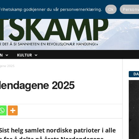
NORDISK RADIO
PEERTUBE
rihetskamp godkjenner du vår personvernerklæring.
Ok
Personv
ON
KULTUR
gene 2025
DA
dendagene 2025
Sist helg samlet nordiske patrioter i alle