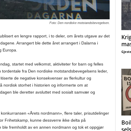
Foto: Den nordiske motstandsbevegelsen.
Krig
isert en lengre rapport, i to deler, om årets utgave av det
mas
agene. Arrangert ble dette året arrangert i Dalarna i
g Europa.
Gjest
ndag, startet med velkomst, aktiviteter for barn og felles
 tordentale fra Den nordiske motstandsbevegelsens leder,
ritiserte de negative konsekvenser av flerkultur og
 nordisk storhet i historien og informerte om at
edagen ble deretter avsluttet med sosialt samvær og
konkurransen «Årets nordmann», flere taler, prisutdelinger
 for Frihetskamp, kunne dessverre ikke delta på
Boi
le ble fremholdt av en annen nordmann og tok et oppgjør
sel