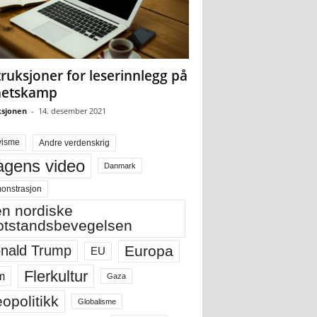
truksjoner for leserinnlegg på
hetskamp
sjonen
-
14. desember 2021
visme
Andre verdenskrig
gens video
Danmark
onstrasjon
n nordiske
tstandsbevegelsen
Europa
nald Trump
EU
Flerkultur
m
Gaza
opolitikk
Globalisme