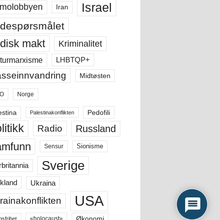
Israel
molobbyen
Iran
despørsmålet
disk makt
Kriminalitet
LHBTQP+
turmarxisme
sseinnvandring
Midtøsten
O
Norge
estina
Pedofili
Palestinakonflikten
litikk
Russland
Radio
amfunn
Sensur
Sionisme
Sverige
rbritannia
Ukraina
kland
USA
rainakonflikten
Økonomi
«holocaust»
gsfrihet