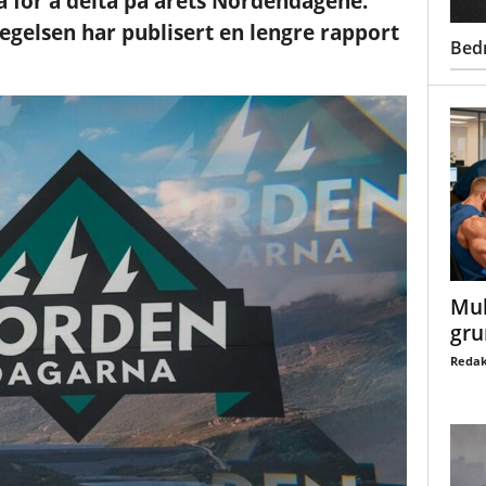
na for å delta på årets Nordendagene.
gelsen har publisert en lengre rapport
Bed
Mul
gru
Redak