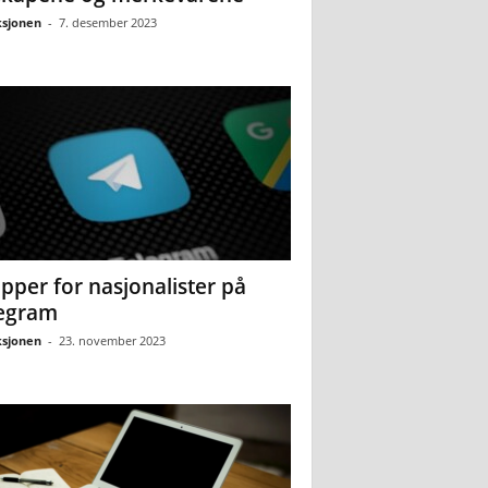
sjonen
-
7. desember 2023
pper for nasjonalister på
egram
sjonen
-
23. november 2023