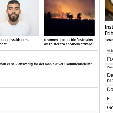
Ins
Fri
-topp livstidsdømt i
Brannen i Hellas ble forårsaket
Redak
ndet
av gnister fra en vindkraftkabel
Akti
Da
an er selv ansvarlig for det man skriver i kommentarfeltet.
Dem
De
mo
Do
Fil
Ge