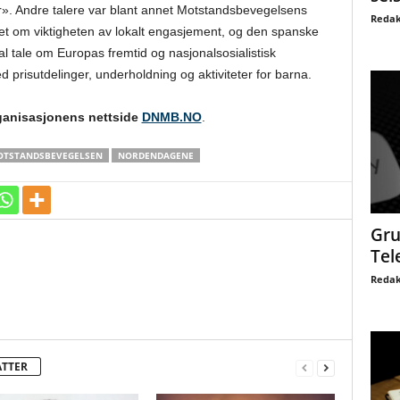
». Andre talere var blant annet Motstandsbevegelsens
Redak
et om viktigheten av lokalt engasjement, og den spanske
l tale om Europas fremtid og nasjonalsosialistisk
d prisutdelinger, underholdning og aktiviteter for barna.
anisasjonens nettside
DNMB.NO
.
OTSTANDSBEVEGELSEN
NORDENDAGENE
Gru
Tel
Redak
ATTER