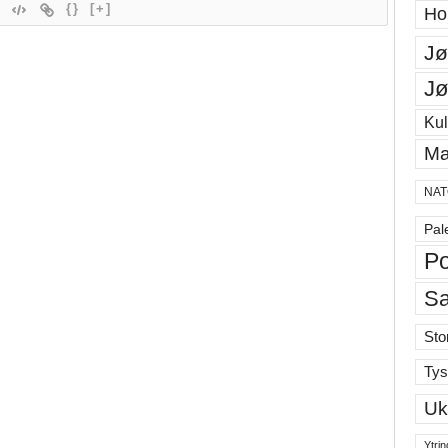
{}
[+]
Ho
Jø
Jø
Kul
Ma
NAT
Pal
Po
S
Sto
Tys
Uk
Ytrin