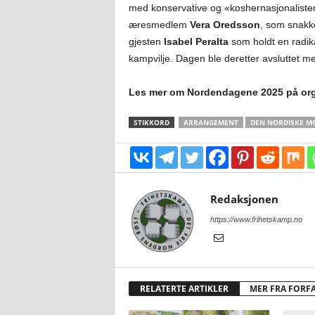
med konservative og «koshernasjonalister
æresmedlem
Vera Oredsson
, som snakk
gjesten
Isabel Peralta
som holdt en radika
kampvilje. Dagen ble deretter avsluttet me
Les mer om Nordendagene 2025 på org
STIKKORD
ARRANGEMENT
DEN NORDISKE M
Redaksjonen
https://www.frihetskamp.no
RELATERTE ARTIKLER
MER FRA FORF