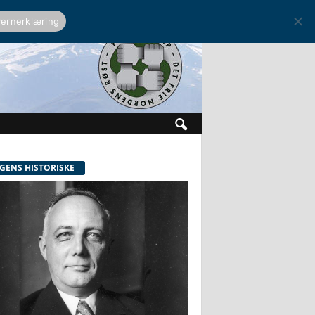
ernerklæring
GENS HISTORISKE