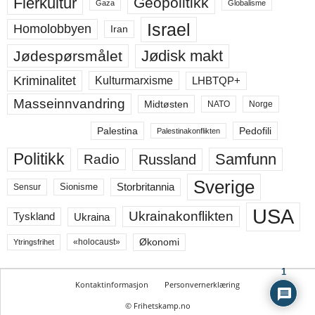
Flerkultur
Geopolitikk
Gaza
Globalisme
Israel
Homolobbyen
Iran
Jødisk makt
Jødespørsmålet
Kriminalitet
LHBTQP+
Kulturmarxisme
Masseinnvandring
Midtøsten
NATO
Norge
Palestina
Pedofili
Palestinakonflikten
Politikk
Samfunn
Russland
Radio
Sverige
Storbritannia
Sensur
Sionisme
USA
Ukrainakonflikten
Ukraina
Tyskland
Økonomi
«holocaust»
Ytringsfrihet
1
Kontaktinformasjon
Personvernerklæring
© Frihetskamp.no