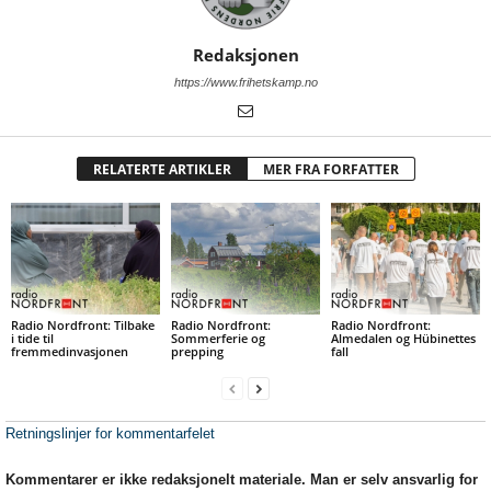
Redaksjonen
https://www.frihetskamp.no
RELATERTE ARTIKLER
MER FRA FORFATTER
Radio Nordfront: Tilbake
Radio Nordfront:
Radio Nordfront:
i tide til
Sommerferie og
Almedalen og Hübinettes
fremmedinvasjonen
prepping
fall
Retningslinjer for kommentarfelet
Kommentarer er ikke redaksjonelt materiale. Man er selv ansvarlig for