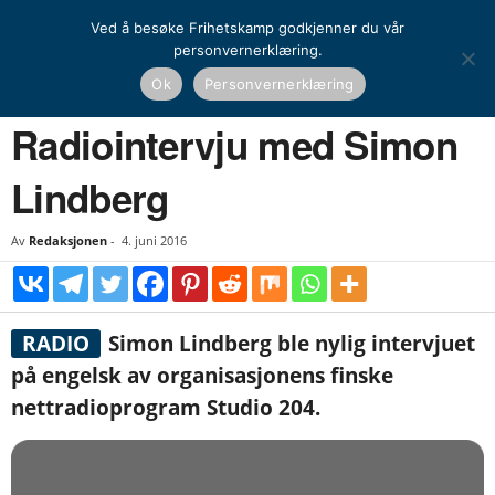
Ved å besøke Frihetskamp godkjenner du vår
personvernerklæring.
Hjem
Nasjonal kamp
Media
Radiointervju med Simon Lindberg
Ok
Personvernerklæring
NASJONAL KAMP
MEDIA
Radiointervju med Simon
Lindberg
Av
Redaksjonen
-
4. juni 2016
RADIO
Simon Lindberg ble nylig intervjuet
på engelsk av organisasjonens finske
nettradioprogram Studio 204.